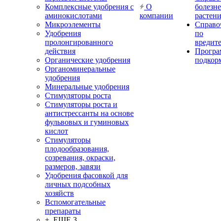
Комплексные удобрения с
О
болезн
аминокислотами
компании
растен
Микроэлементы
Справо
Удобрения
по
пролонгированного
вредит
действия
Прогр
Органические удобрения
подкор
Органоминеральные
удобрения
Минеральные удобрения
Стимуляторы роста
Стимуляторы роста и
антистрессанты на основе
фульвовых и гуминовых
кислот
Стимуляторы
плодообразования,
созревания, окраски,
размеров, завязи
Удобрения фасовкой для
личных подсобных
хозяйств
Вспомогательные
препараты
+ ЕЩЕ 3