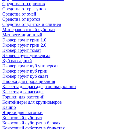
Средства от сорняков
Средства от грызунов
Средства от змей
Средства от кротов
Средства от улиток и слизней
Минераловатный субстрат
Мат вегетационный
Эковер грунт грин 1.0
Эковер грунт грин 2.0
Эковер грунт томат
Эковер грунт универсал
Куб рассадный
Эковер грунт куб универсал
Эковер грунт куб грин
Эковер грунт куб салат
Пробка для проращивания
Кассеты для рассады, горшки, кашпо
Кассеты для рассады
Горшки для растений
Контейнеры для крупномеров
Кашпо
Ящики для выгонки
Кокосовый субстрат
Кокосовый субстрат в блоках
Кокосовый субстрат в брикетах