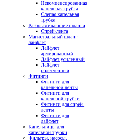
Некомпенсированная
капельная трубка
Слепая капельная
трубка
Разбрызгивающие шланги
Спрей-лента
Магистральный шланг
лайфлет
Лайфлет
армированный
Лайфлет усиленный
Лайфлет
облегченный
Фитинги
Фитинги для
капельной ленты
Фитинги для
капельной трубки
Фитинги для спрей-
ленты
Фитинги для
лайфлет
Капельницы для
капельной трубки
Фильтры, насосы,