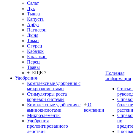
Салат
Лук
Тыква
Капуста
Арбуз
Патиссон
Дыня
Томат
Огурец
Кабачок
Баклажан
Перец
Травы
+ ЕЩЕ 7
Полезная
Удобрения
информация
Комплексные удобрения с
микроэлементами
Статьи
Стимуляторы роста
руково
корневой системы
Справо
Комплексные удобрения с
О
болезн
аминокислотами
компании
растен
Микроэлементы
Справо
Удобрения
по
пролонгированного
вредит
действия
Прогр