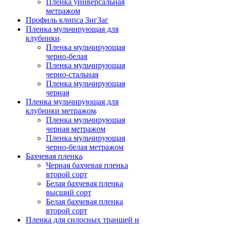
Пленка универсальная
метражом
Профиль клипса ЗигЗаг
Пленка мульчирующая для
клубники
Пленка мульчирующая
черно-белая
Пленка мульчирующая
черно-стальная
Пленка мульчирующая
черная
Пленка мульчирующая для
клубники метражом
Пленка мульчирующая
черная метражом
Пленка мульчирующая
черно-белая метражом
Бахчевая пленка
Черная бахчевая пленка
второй сорт
Белая бахчевая пленка
высший сорт
Белая бахчевая пленка
второй сорт
Пленка для силосных траншей и