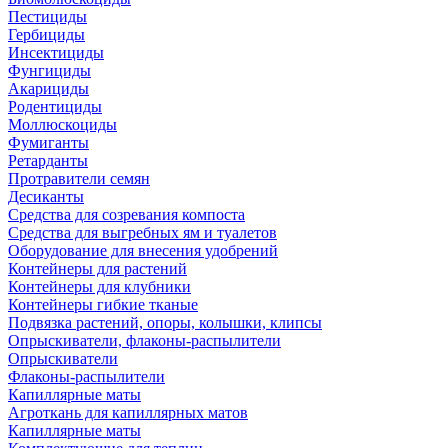
Пестициды
Гербициды
Инсектициды
Фунгициды
Акарициды
Родентициды
Моллюскоциды
Фумиганты
Ретарданты
Протравители семян
Десиканты
Средства для созревания компоста
Средства для выгребных ям и туалетов
Оборудование для внесения удобрений
Контейнеры для растений
Контейнеры для клубники
Контейнеры гибкие тканые
Подвязка растений, опоры, колышки, клипсы
Опрыскиватели, флаконы-распылители
Опрыскиватели
Флаконы-распылители
Капиллярные маты
Агроткань для капиллярных матов
Капиллярные маты