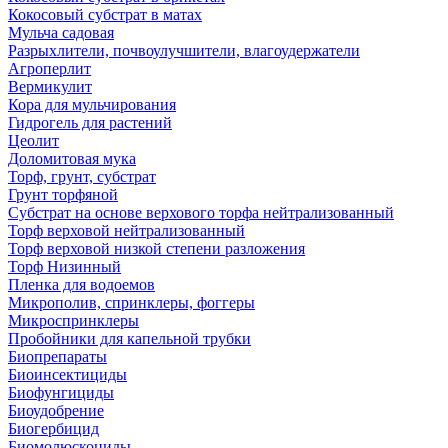
Кокосовый субстрат в матах
Мульча садовая
Разрыхлители, почвоулучшители, влагоудержатели
Агроперлит
Вермикулит
Кора для мульчирования
Гидрогель для растений
Цеолит
Доломитовая мука
Торф, грунт, субстрат
Грунт торфяной
Субстрат на основе верхового торфа нейтрализованный
Торф верховой нейтрализованный
Торф верховой низкой степени разложения
Торф Низинный
Пленка для водоемов
Микрополив, спринклеры, фоггеры
Микроспринклеры
Пробойники для капельной трубки
Биопрепараты
Биоинсектициды
Биофунгициды
Биоудобрение
Биогербицид
Биомолюскоциды