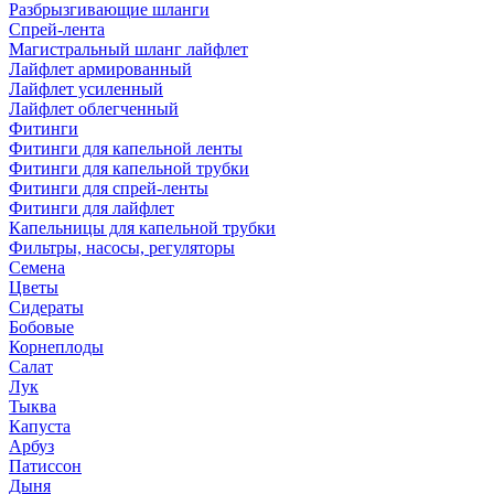
Разбрызгивающие шланги
Спрей-лента
Магистральный шланг лайфлет
Лайфлет армированный
Лайфлет усиленный
Лайфлет облегченный
Фитинги
Фитинги для капельной ленты
Фитинги для капельной трубки
Фитинги для спрей-ленты
Фитинги для лайфлет
Капельницы для капельной трубки
Фильтры, насосы, регуляторы
Семена
Цветы
Сидераты
Бобовые
Корнеплоды
Салат
Лук
Тыква
Капуста
Арбуз
Патиссон
Дыня