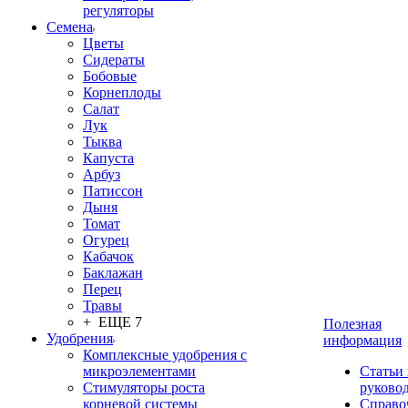
регуляторы
Семена
Цветы
Сидераты
Бобовые
Корнеплоды
Салат
Лук
Тыква
Капуста
Арбуз
Патиссон
Дыня
Томат
Огурец
Кабачок
Баклажан
Перец
Травы
+ ЕЩЕ 7
Полезная
Удобрения
информация
Комплексные удобрения с
микроэлементами
Статьи
Стимуляторы роста
руково
корневой системы
Справо