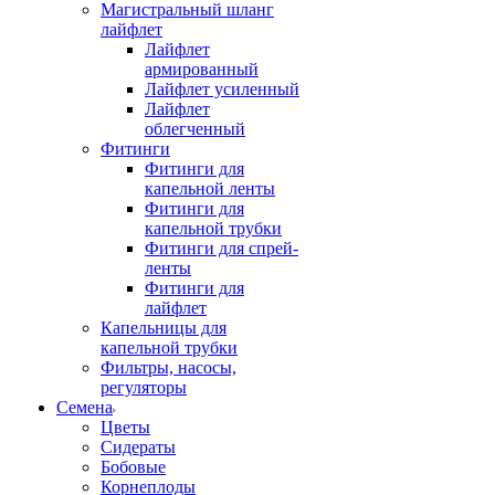
Магистральный шланг
лайфлет
Лайфлет
армированный
Лайфлет усиленный
Лайфлет
облегченный
Фитинги
Фитинги для
капельной ленты
Фитинги для
капельной трубки
Фитинги для спрей-
ленты
Фитинги для
лайфлет
Капельницы для
капельной трубки
Фильтры, насосы,
регуляторы
Семена
Цветы
Сидераты
Бобовые
Корнеплоды