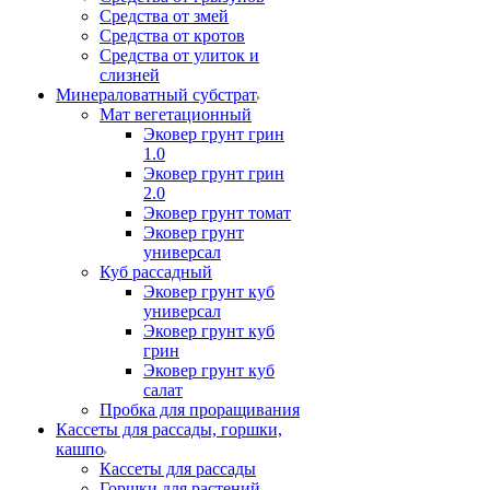
Средства от змей
Средства от кротов
Средства от улиток и
слизней
Минераловатный субстрат
Мат вегетационный
Эковер грунт грин
1.0
Эковер грунт грин
2.0
Эковер грунт томат
Эковер грунт
универсал
Куб рассадный
Эковер грунт куб
универсал
Эковер грунт куб
грин
Эковер грунт куб
салат
Пробка для проращивания
Кассеты для рассады, горшки,
кашпо
Кассеты для рассады
Горшки для растений