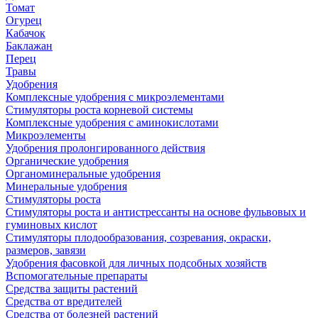
Томат
Огурец
Кабачок
Баклажан
Перец
Травы
Удобрения
Комплексные удобрения с микроэлементами
Стимуляторы роста корневой системы
Комплексные удобрения с аминокислотами
Микроэлементы
Удобрения пролонгированного действия
Органические удобрения
Органоминеральные удобрения
Минеральные удобрения
Стимуляторы роста
Стимуляторы роста и антистрессанты на основе фульвовых и
гуминовых кислот
Стимуляторы плодообразования, созревания, окраски,
размеров, завязи
Удобрения фасовкой для личных подсобных хозяйств
Вспомогательные препараты
Средства защиты растений
Средства от вредителей
Средства от болезней растений