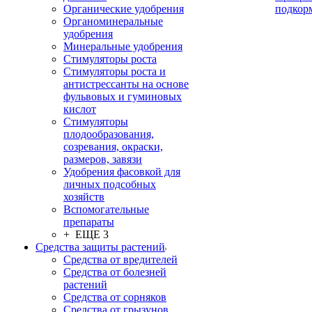
Органические удобрения
подкор
Органоминеральные
удобрения
Минеральные удобрения
Стимуляторы роста
Стимуляторы роста и
антистрессанты на основе
фульвовых и гуминовых
кислот
Стимуляторы
плодообразования,
созревания, окраски,
размеров, завязи
Удобрения фасовкой для
личных подсобных
хозяйств
Вспомогательные
препараты
+ ЕЩЕ 3
Средства защиты растений
Средства от вредителей
Средства от болезней
растений
Средства от сорняков
Средства от грызунов