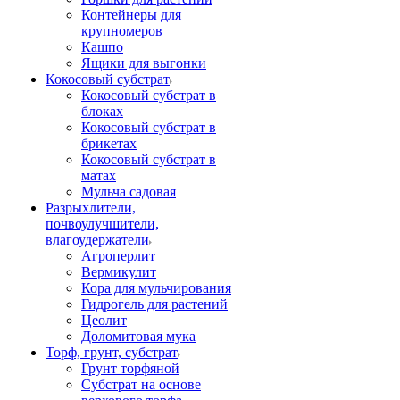
Контейнеры для
крупномеров
Кашпо
Ящики для выгонки
Кокосовый субстрат
Кокосовый субстрат в
блоках
Кокосовый субстрат в
брикетах
Кокосовый субстрат в
матах
Мульча садовая
Разрыхлители,
почвоулучшители,
влагоудержатели
Агроперлит
Вермикулит
Кора для мульчирования
Гидрогель для растений
Цеолит
Доломитовая мука
Торф, грунт, субстрат
Грунт торфяной
Субстрат на основе