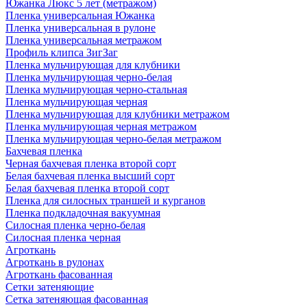
Южанка Люкс 5 лет (метражом)
Пленка универсальная Южанка
Пленка универсальная в рулоне
Пленка универсальная метражом
Профиль клипса ЗигЗаг
Пленка мульчирующая для клубники
Пленка мульчирующая черно-белая
Пленка мульчирующая черно-стальная
Пленка мульчирующая черная
Пленка мульчирующая для клубники метражом
Пленка мульчирующая черная метражом
Пленка мульчирующая черно-белая метражом
Бахчевая пленка
Черная бахчевая пленка второй сорт
Белая бахчевая пленка высший сорт
Белая бахчевая пленка второй сорт
Пленка для силосных траншей и курганов
Пленка подкладочная вакуумная
Силосная пленка черно-белая
Силосная пленка черная
Агроткань
Агроткань в рулонах
Агроткань фасованная
Сетки затеняющие
Сетка затеняющая фасованная