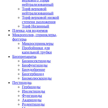
верхового торфа
нейтрализованный
Торф верховой
нейтрализованный
Торф верховой низкой
степени разложения
Торф Низинный
Пленка для водоемов
Микрополив, спринклеры,
фоггеры
Микроспринклеры
Пробойники для
капельной трубки
Биопрепараты
Биоинсектициды
Биофунгициды
Биоудобрение
Биогербицид
Биомолюскоциды
Пестициды
Гербициды
Инсектициды
Фунгициды
Акарициды
Родентициды