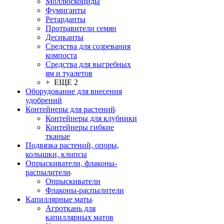
Моллюскоциды
Фумиганты
Ретарданты
Протравители семян
Десиканты
Средства для созревания
компоста
Средства для выгребных
ям и туалетов
+ ЕЩЕ 2
Оборудование для внесения
удобрений
Контейнеры для растений
Контейнеры для клубники
Контейнеры гибкие
тканые
Подвязка растений, опоры,
колышки, клипсы
Опрыскиватели, флаконы-
распылители
Опрыскиватели
Флаконы-распылители
Капиллярные маты
Агроткань для
капиллярных матов