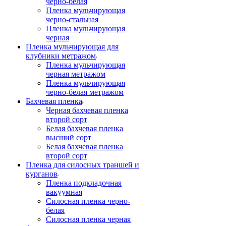
черно-белая
Пленка мульчирующая
черно-стальная
Пленка мульчирующая
черная
Пленка мульчирующая для
клубники метражом
Пленка мульчирующая
черная метражом
Пленка мульчирующая
черно-белая метражом
Бахчевая пленка
Черная бахчевая пленка
второй сорт
Белая бахчевая пленка
высший сорт
Белая бахчевая пленка
второй сорт
Пленка для силосных траншей и
курганов
Пленка подкладочная
вакуумная
Силосная пленка черно-
белая
Силосная пленка черная