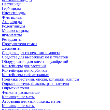
Пестициды
Гербициды
Инсектициды
Фунгициды
Акарициды
Родентициды
Моллюскоциды
Фумиганты
Ретарданты
Протравители семян
Десиканты
Средства для созревания компоста
Средства для выгребных ям и туалетов
Оборудование для внесения удобрений
Контейнеры для растений
Контейнеры для клубники
Контейнеры гибкие тканые
Подвязка растений, опоры, колышки, клипсы
Опрыскиватели, флаконы-распылители
Опрыскиватели
Флаконы-распылители
Капиллярные маты
Агроткань для капиллярных матов
Капиллярные маты