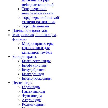
верхового торфа
нейтрализованный
Торф верховой
нейтрализованный
Торф верховой низкой
степени разложения
Торф Низинный
Пленка для водоемов
Микрополив, спринклеры,
фоггеры
Микроспринклеры
Пробойники для
капельной трубки
Биопрепараты
Биоинсектициды
Биофунгициды
Биоудобрение
Биогербицид
Биомолюскоциды
Пестициды
Гербициды
Инсектициды
Фунгициды
Акарициды
Родентициды