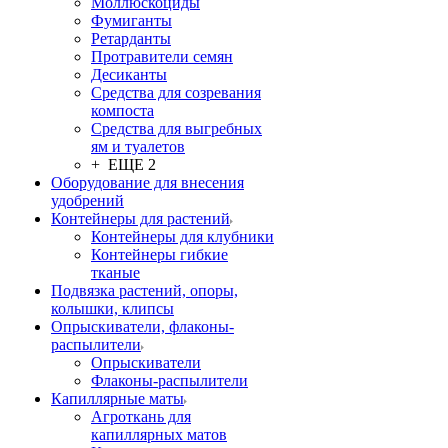
Моллюскоциды
Фумиганты
Ретарданты
Протравители семян
Десиканты
Средства для созревания
компоста
Средства для выгребных
ям и туалетов
+ ЕЩЕ 2
Оборудование для внесения
удобрений
Контейнеры для растений
Контейнеры для клубники
Контейнеры гибкие
тканые
Подвязка растений, опоры,
колышки, клипсы
Опрыскиватели, флаконы-
распылители
Опрыскиватели
Флаконы-распылители
Капиллярные маты
Агроткань для
капиллярных матов