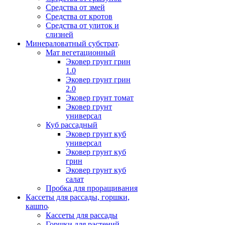
Средства от змей
Средства от кротов
Средства от улиток и
слизней
Минераловатный субстрат
Мат вегетационный
Эковер грунт грин
1.0
Эковер грунт грин
2.0
Эковер грунт томат
Эковер грунт
универсал
Куб рассадный
Эковер грунт куб
универсал
Эковер грунт куб
грин
Эковер грунт куб
салат
Пробка для проращивания
Кассеты для рассады, горшки,
кашпо
Кассеты для рассады
Горшки для растений