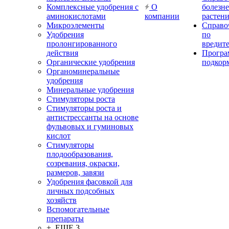
Комплексные удобрения с
О
болезн
аминокислотами
компании
растен
Микроэлементы
Справо
Удобрения
по
пролонгированного
вредит
действия
Прогр
Органические удобрения
подкор
Органоминеральные
удобрения
Минеральные удобрения
Стимуляторы роста
Стимуляторы роста и
антистрессанты на основе
фульвовых и гуминовых
кислот
Стимуляторы
плодообразования,
созревания, окраски,
размеров, завязи
Удобрения фасовкой для
личных подсобных
хозяйств
Вспомогательные
препараты
+ ЕЩЕ 3