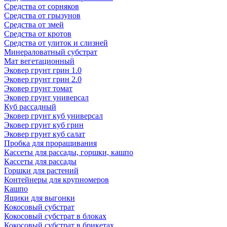
Средства от сорняков
Средства от грызунов
Средства от змей
Средства от кротов
Средства от улиток и слизней
Минераловатный субстрат
Мат вегетационный
Эковер грунт грин 1.0
Эковер грунт грин 2.0
Эковер грунт томат
Эковер грунт универсал
Куб рассадный
Эковер грунт куб универсал
Эковер грунт куб грин
Эковер грунт куб салат
Пробка для проращивания
Кассеты для рассады, горшки, кашпо
Кассеты для рассады
Горшки для растений
Контейнеры для крупномеров
Кашпо
Ящики для выгонки
Кокосовый субстрат
Кокосовый субстрат в блоках
Кокосовый субстрат в брикетах