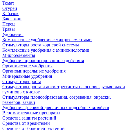
Томат
Огурец
Кабачок
Баклажан
Перец
Травы
Удобрения
Комплексные удобрения с микроэлементами
Стимуляторы роста корневой системы
Комплексные удобрения с аминокислотами
Микроэлементы
Удобрения пролонгированного действия
Органические удобрения
Органоминеральные удобрения
Минеральные удобрения
Стимуляторы роста
Стимуляторы роста и антистрессанты на основе фульвовых и
гуминовых кислот
Стимуляторы плодообразования, созревания, окраски,
размеров, завязи
Удобрения фасовкой для личных подсобных хозяйств
Вспомогательные препараты
Средства защиты растений
Средства от вредителей
Средства от болезней растений