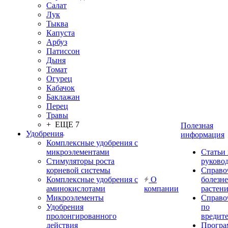
Салат
Лук
Тыква
Капуста
Арбуз
Патиссон
Дыня
Томат
Огурец
Кабачок
Баклажан
Перец
Травы
+ ЕЩЕ 7
Полезная
Удобрения
информация
Комплексные удобрения с
микроэлементами
Статьи
Стимуляторы роста
руково
корневой системы
Справо
Комплексные удобрения с
О
болезн
аминокислотами
компании
растен
Микроэлементы
Справо
Удобрения
по
пролонгированного
вредит
действия
Прогр