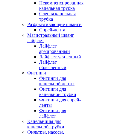
Некомпенсированная
капельная трубка
Слепая капельная
трубка
Разбрызгивающие шланги
Спрей-лента
Магистральный шланг
лайфлет
Лайфлет
армированный
Лайфлет усиленный
Лайфлет
облегченный
Фитинги
Фитинги для
капельной ленты
Фитинги для
капельной трубки
Фитинги для спрей-
ленты
Фитинги для
лайфлет
Капельницы для
капельной трубки
Фильтры, насосы,