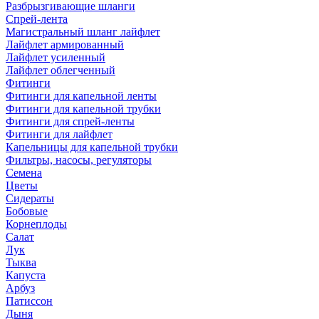
Разбрызгивающие шланги
Спрей-лента
Магистральный шланг лайфлет
Лайфлет армированный
Лайфлет усиленный
Лайфлет облегченный
Фитинги
Фитинги для капельной ленты
Фитинги для капельной трубки
Фитинги для спрей-ленты
Фитинги для лайфлет
Капельницы для капельной трубки
Фильтры, насосы, регуляторы
Семена
Цветы
Сидераты
Бобовые
Корнеплоды
Салат
Лук
Тыква
Капуста
Арбуз
Патиссон
Дыня