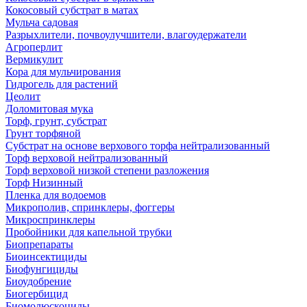
Кокосовый субстрат в матах
Мульча садовая
Разрыхлители, почвоулучшители, влагоудержатели
Агроперлит
Вермикулит
Кора для мульчирования
Гидрогель для растений
Цеолит
Доломитовая мука
Торф, грунт, субстрат
Грунт торфяной
Субстрат на основе верхового торфа нейтрализованный
Торф верховой нейтрализованный
Торф верховой низкой степени разложения
Торф Низинный
Пленка для водоемов
Микрополив, спринклеры, фоггеры
Микроспринклеры
Пробойники для капельной трубки
Биопрепараты
Биоинсектициды
Биофунгициды
Биоудобрение
Биогербицид
Биомолюскоциды