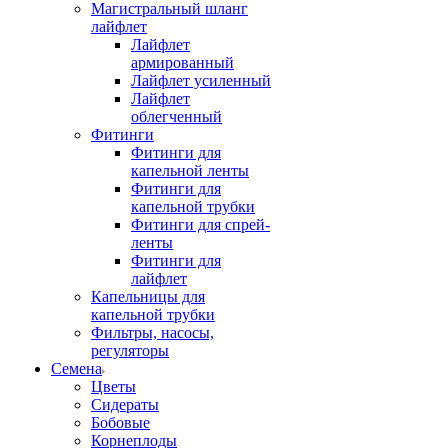
Магистральный шланг
лайфлет
Лайфлет
армированный
Лайфлет усиленный
Лайфлет
облегченный
Фитинги
Фитинги для
капельной ленты
Фитинги для
капельной трубки
Фитинги для спрей-
ленты
Фитинги для
лайфлет
Капельницы для
капельной трубки
Фильтры, насосы,
регуляторы
Семена
Цветы
Сидераты
Бобовые
Корнеплоды