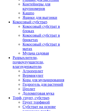
Контейнеры для
крупномеров
Кашпо
Ящики для выгонки
Кокосовый субстрат
Кокосовый субстрат в
блоках
Кокосовый субстрат в
брикетах
Кокосовый субстрат в
матах
Мульча садовая
Разрыхлители,
почвоулучшители,
влагоудержатели
Агроперлит
Вермикулит
Кора для мульчирования
Гидрогель для растений
Цеолит
Доломитовая мука
Торф, грунт, субстрат
Грунт торфяной
Субстрат на основе