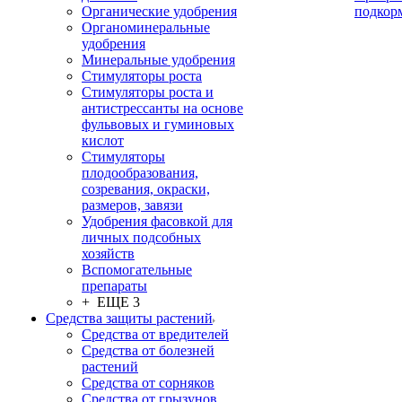
Органические удобрения
подкор
Органоминеральные
удобрения
Минеральные удобрения
Стимуляторы роста
Стимуляторы роста и
антистрессанты на основе
фульвовых и гуминовых
кислот
Стимуляторы
плодообразования,
созревания, окраски,
размеров, завязи
Удобрения фасовкой для
личных подсобных
хозяйств
Вспомогательные
препараты
+ ЕЩЕ 3
Средства защиты растений
Средства от вредителей
Средства от болезней
растений
Средства от сорняков
Средства от грызунов