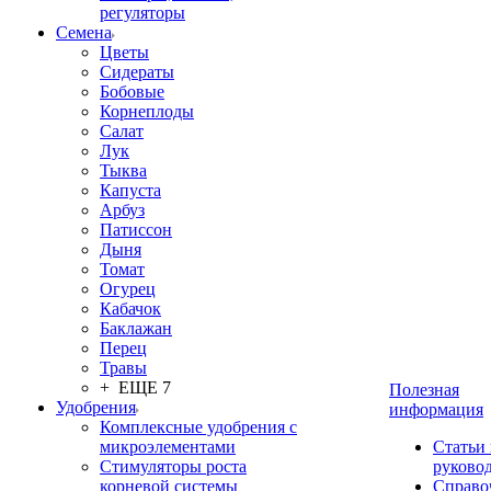
регуляторы
Семена
Цветы
Сидераты
Бобовые
Корнеплоды
Салат
Лук
Тыква
Капуста
Арбуз
Патиссон
Дыня
Томат
Огурец
Кабачок
Баклажан
Перец
Травы
+ ЕЩЕ 7
Полезная
Удобрения
информация
Комплексные удобрения с
микроэлементами
Статьи
Стимуляторы роста
руково
корневой системы
Справо