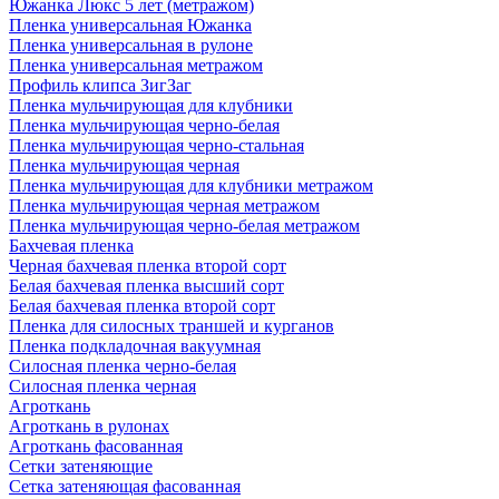
Южанка Люкс 5 лет (метражом)
Пленка универсальная Южанка
Пленка универсальная в рулоне
Пленка универсальная метражом
Профиль клипса ЗигЗаг
Пленка мульчирующая для клубники
Пленка мульчирующая черно-белая
Пленка мульчирующая черно-стальная
Пленка мульчирующая черная
Пленка мульчирующая для клубники метражом
Пленка мульчирующая черная метражом
Пленка мульчирующая черно-белая метражом
Бахчевая пленка
Черная бахчевая пленка второй сорт
Белая бахчевая пленка высший сорт
Белая бахчевая пленка второй сорт
Пленка для силосных траншей и курганов
Пленка подкладочная вакуумная
Силосная пленка черно-белая
Силосная пленка черная
Агроткань
Агроткань в рулонах
Агроткань фасованная
Сетки затеняющие
Сетка затеняющая фасованная