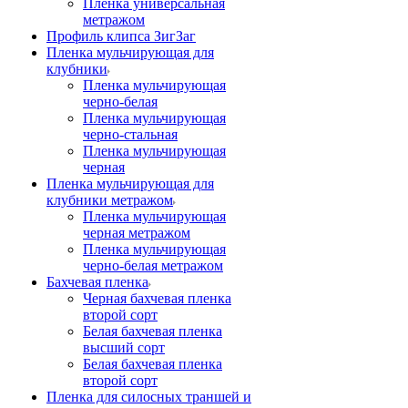
Пленка универсальная
метражом
Профиль клипса ЗигЗаг
Пленка мульчирующая для
клубники
Пленка мульчирующая
черно-белая
Пленка мульчирующая
черно-стальная
Пленка мульчирующая
черная
Пленка мульчирующая для
клубники метражом
Пленка мульчирующая
черная метражом
Пленка мульчирующая
черно-белая метражом
Бахчевая пленка
Черная бахчевая пленка
второй сорт
Белая бахчевая пленка
высший сорт
Белая бахчевая пленка
второй сорт
Пленка для силосных траншей и