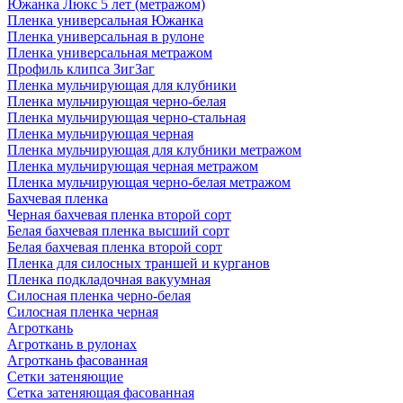
Южанка Люкс 5 лет (метражом)
Пленка универсальная Южанка
Пленка универсальная в рулоне
Пленка универсальная метражом
Профиль клипса ЗигЗаг
Пленка мульчирующая для клубники
Пленка мульчирующая черно-белая
Пленка мульчирующая черно-стальная
Пленка мульчирующая черная
Пленка мульчирующая для клубники метражом
Пленка мульчирующая черная метражом
Пленка мульчирующая черно-белая метражом
Бахчевая пленка
Черная бахчевая пленка второй сорт
Белая бахчевая пленка высший сорт
Белая бахчевая пленка второй сорт
Пленка для силосных траншей и курганов
Пленка подкладочная вакуумная
Силосная пленка черно-белая
Силосная пленка черная
Агроткань
Агроткань в рулонах
Агроткань фасованная
Сетки затеняющие
Сетка затеняющая фасованная