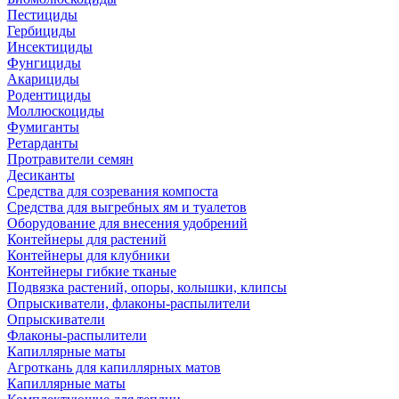
Пестициды
Гербициды
Инсектициды
Фунгициды
Акарициды
Родентициды
Моллюскоциды
Фумиганты
Ретарданты
Протравители семян
Десиканты
Средства для созревания компоста
Средства для выгребных ям и туалетов
Оборудование для внесения удобрений
Контейнеры для растений
Контейнеры для клубники
Контейнеры гибкие тканые
Подвязка растений, опоры, колышки, клипсы
Опрыскиватели, флаконы-распылители
Опрыскиватели
Флаконы-распылители
Капиллярные маты
Агроткань для капиллярных матов
Капиллярные маты