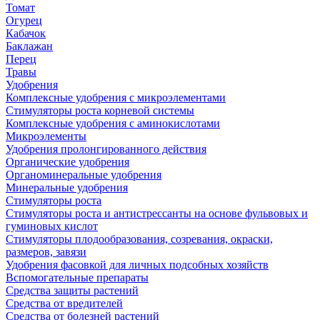
Томат
Огурец
Кабачок
Баклажан
Перец
Травы
Удобрения
Комплексные удобрения с микроэлементами
Стимуляторы роста корневой системы
Комплексные удобрения с аминокислотами
Микроэлементы
Удобрения пролонгированного действия
Органические удобрения
Органоминеральные удобрения
Минеральные удобрения
Стимуляторы роста
Стимуляторы роста и антистрессанты на основе фульвовых и
гуминовых кислот
Стимуляторы плодообразования, созревания, окраски,
размеров, завязи
Удобрения фасовкой для личных подсобных хозяйств
Вспомогательные препараты
Средства защиты растений
Средства от вредителей
Средства от болезней растений