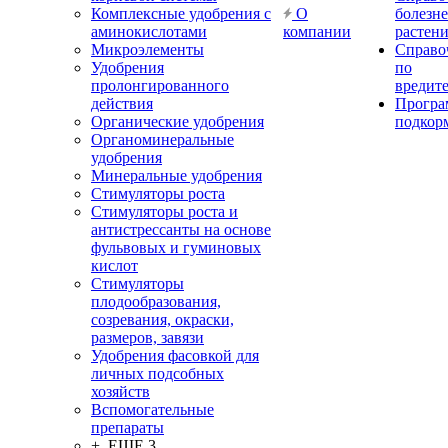
Комплексные удобрения с
О
болезн
аминокислотами
компании
растен
Микроэлементы
Справо
Удобрения
по
пролонгированного
вредит
действия
Прогр
Органические удобрения
подкор
Органоминеральные
удобрения
Минеральные удобрения
Стимуляторы роста
Стимуляторы роста и
антистрессанты на основе
фульвовых и гуминовых
кислот
Стимуляторы
плодообразования,
созревания, окраски,
размеров, завязи
Удобрения фасовкой для
личных подсобных
хозяйств
Вспомогательные
препараты
+ ЕЩЕ 3