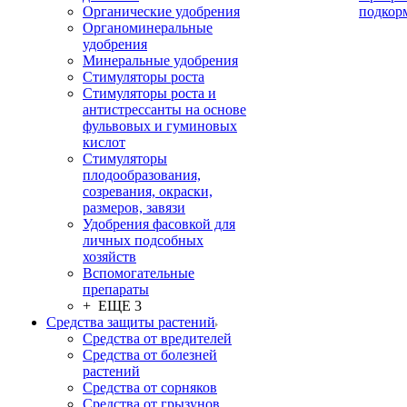
Органические удобрения
подкор
Органоминеральные
удобрения
Минеральные удобрения
Стимуляторы роста
Стимуляторы роста и
антистрессанты на основе
фульвовых и гуминовых
кислот
Стимуляторы
плодообразования,
созревания, окраски,
размеров, завязи
Удобрения фасовкой для
личных подсобных
хозяйств
Вспомогательные
препараты
+ ЕЩЕ 3
Средства защиты растений
Средства от вредителей
Средства от болезней
растений
Средства от сорняков
Средства от грызунов