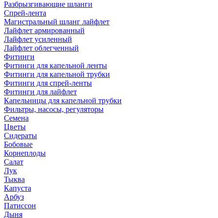
Разбрызгивающие шланги
Спрей-лента
Магистральный шланг лайфлет
Лайфлет армированный
Лайфлет усиленный
Лайфлет облегченный
Фитинги
Фитинги для капельной ленты
Фитинги для капельной трубки
Фитинги для спрей-ленты
Фитинги для лайфлет
Капельницы для капельной трубки
Фильтры, насосы, регуляторы
Семена
Цветы
Сидераты
Бобовые
Корнеплоды
Салат
Лук
Тыква
Капуста
Арбуз
Патиссон
Дыня