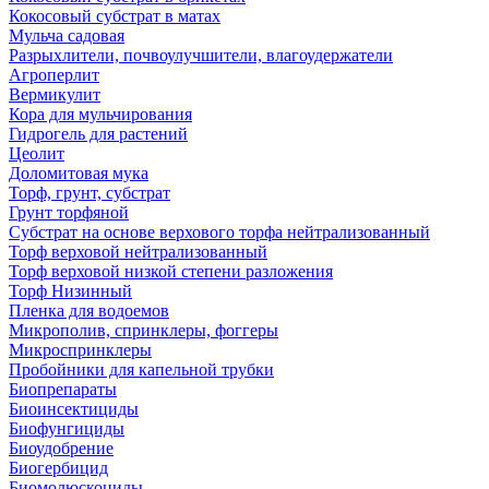
Кокосовый субстрат в матах
Мульча садовая
Разрыхлители, почвоулучшители, влагоудержатели
Агроперлит
Вермикулит
Кора для мульчирования
Гидрогель для растений
Цеолит
Доломитовая мука
Торф, грунт, субстрат
Грунт торфяной
Субстрат на основе верхового торфа нейтрализованный
Торф верховой нейтрализованный
Торф верховой низкой степени разложения
Торф Низинный
Пленка для водоемов
Микрополив, спринклеры, фоггеры
Микроспринклеры
Пробойники для капельной трубки
Биопрепараты
Биоинсектициды
Биофунгициды
Биоудобрение
Биогербицид
Биомолюскоциды