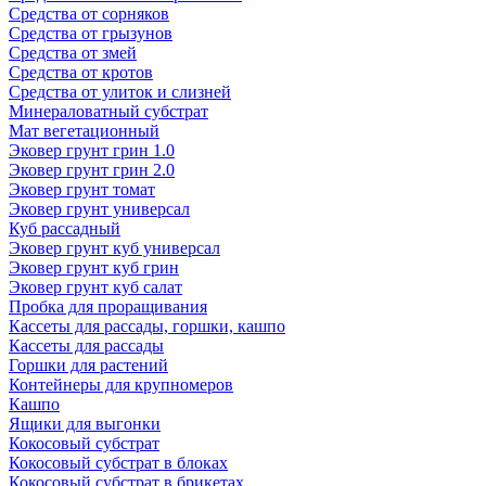
Средства от сорняков
Средства от грызунов
Средства от змей
Средства от кротов
Средства от улиток и слизней
Минераловатный субстрат
Мат вегетационный
Эковер грунт грин 1.0
Эковер грунт грин 2.0
Эковер грунт томат
Эковер грунт универсал
Куб рассадный
Эковер грунт куб универсал
Эковер грунт куб грин
Эковер грунт куб салат
Пробка для проращивания
Кассеты для рассады, горшки, кашпо
Кассеты для рассады
Горшки для растений
Контейнеры для крупномеров
Кашпо
Ящики для выгонки
Кокосовый субстрат
Кокосовый субстрат в блоках
Кокосовый субстрат в брикетах