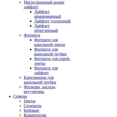
Магистральный шланг
лайфлет
Лайфлет
армированный
Лайфлет усиленный
Лайфлет
облегченный
Фитинги
Фитинги для
капельной ленты
Фитинги для
капельной трубки
Фитинги для спрей-
ленты
Фитинги для
лайфлет
Капельницы для
капельной трубки
Фильтры, насосы,
регуляторы
Семена
Цветы
Сидераты
Бобовые
Корнеплоды