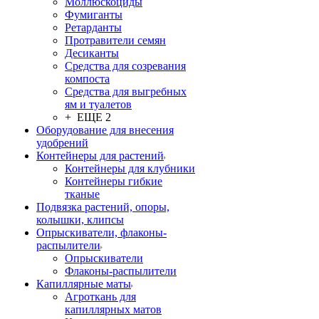
Моллюскоциды
Фумиганты
Ретарданты
Протравители семян
Десиканты
Средства для созревания
компоста
Средства для выгребных
ям и туалетов
+ ЕЩЕ 2
Оборудование для внесения
удобрений
Контейнеры для растений
Контейнеры для клубники
Контейнеры гибкие
тканые
Подвязка растений, опоры,
колышки, клипсы
Опрыскиватели, флаконы-
распылители
Опрыскиватели
Флаконы-распылители
Капиллярные маты
Агроткань для
капиллярных матов