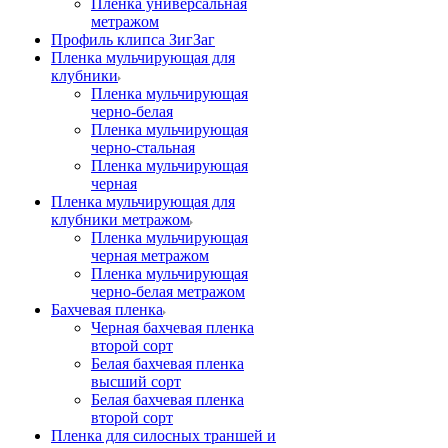
Пленка универсальная
метражом
Профиль клипса ЗигЗаг
Пленка мульчирующая для
клубники
Пленка мульчирующая
черно-белая
Пленка мульчирующая
черно-стальная
Пленка мульчирующая
черная
Пленка мульчирующая для
клубники метражом
Пленка мульчирующая
черная метражом
Пленка мульчирующая
черно-белая метражом
Бахчевая пленка
Черная бахчевая пленка
второй сорт
Белая бахчевая пленка
высший сорт
Белая бахчевая пленка
второй сорт
Пленка для силосных траншей и