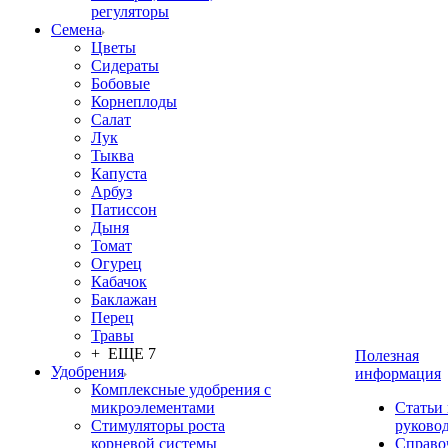
регуляторы
Семена
Цветы
Сидераты
Бобовые
Корнеплоды
Салат
Лук
Тыква
Капуста
Арбуз
Патиссон
Дыня
Томат
Огурец
Кабачок
Баклажан
Перец
Травы
+ ЕЩЕ 7
Полезная
Удобрения
информация
Комплексные удобрения с
микроэлементами
Статьи
Стимуляторы роста
руково
корневой системы
Справо