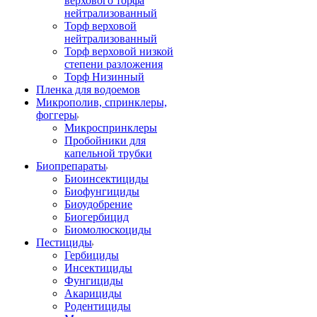
верхового торфа
нейтрализованный
Торф верховой
нейтрализованный
Торф верховой низкой
степени разложения
Торф Низинный
Пленка для водоемов
Микрополив, спринклеры,
фоггеры
Микроспринклеры
Пробойники для
капельной трубки
Биопрепараты
Биоинсектициды
Биофунгициды
Биоудобрение
Биогербицид
Биомолюскоциды
Пестициды
Гербициды
Инсектициды
Фунгициды
Акарициды
Родентициды