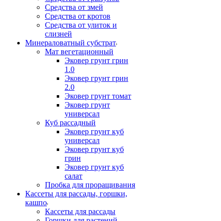
Средства от змей
Средства от кротов
Средства от улиток и
слизней
Минераловатный субстрат
Мат вегетационный
Эковер грунт грин
1.0
Эковер грунт грин
2.0
Эковер грунт томат
Эковер грунт
универсал
Куб рассадный
Эковер грунт куб
универсал
Эковер грунт куб
грин
Эковер грунт куб
салат
Пробка для проращивания
Кассеты для рассады, горшки,
кашпо
Кассеты для рассады
Горшки для растений