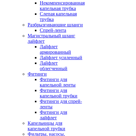
Некомпенсированная
капельная трубка
Слепая капельная
трубка
Разбрызгивающие шланги
Спрей-лента
Магистральный шланг
лайфлет
Лайфлет
армированный
Лайфлет усиленный
Лайфлет
облегченный
Фитинги
Фитинги для
капельной ленты
Фитинги для
капельной трубки
Фитинги для спрей-
ленты
Фитинги для
лайфлет
Капельницы для
капельной трубки
Фильтры, насосы,