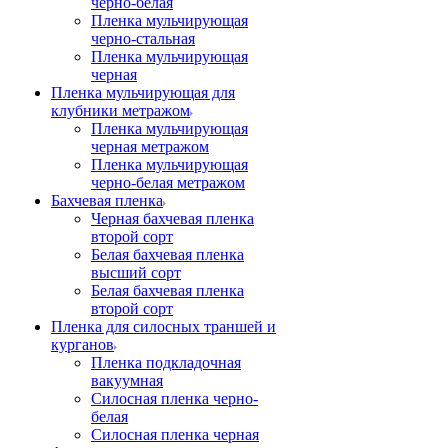
черно-белая
Пленка мульчирующая
черно-стальная
Пленка мульчирующая
черная
Пленка мульчирующая для
клубники метражом
Пленка мульчирующая
черная метражом
Пленка мульчирующая
черно-белая метражом
Бахчевая пленка
Черная бахчевая пленка
второй сорт
Белая бахчевая пленка
высший сорт
Белая бахчевая пленка
второй сорт
Пленка для силосных траншей и
курганов
Пленка подкладочная
вакуумная
Силосная пленка черно-
белая
Силосная пленка черная