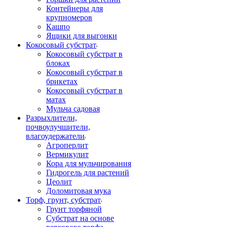
Контейнеры для
крупномеров
Кашпо
Ящики для выгонки
Кокосовый субстрат
Кокосовый субстрат в
блоках
Кокосовый субстрат в
брикетах
Кокосовый субстрат в
матах
Мульча садовая
Разрыхлители,
почвоулучшители,
влагоудержатели
Агроперлит
Вермикулит
Кора для мульчирования
Гидрогель для растений
Цеолит
Доломитовая мука
Торф, грунт, субстрат
Грунт торфяной
Субстрат на основе