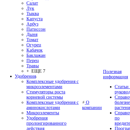
Салат
Лук
Тыква
Капуста
Арбуз
Патиссон
Дыня
Томат
Огурец
Кабачок
Баклажан
Перец
Травы
+ ЕЩЕ 7
Полезная
Удобрения
информация
Комплексные удобрения с
микроэлементами
Статьи
Стимуляторы роста
руково
корневой системы
Справо
Комплексные удобрения с
О
болезн
аминокислотами
компании
растен
Микроэлементы
Справо
Удобрения
по
пролонгированного
вредит
действия
Прогр