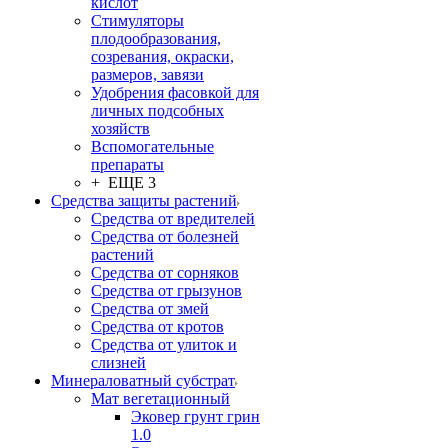
кислот
Стимуляторы
плодообразования,
созревания, окраски,
размеров, завязи
Удобрения фасовкой для
личных подсобных
хозяйств
Вспомогательные
препараты
+ ЕЩЕ 3
Средства защиты растений
Средства от вредителей
Средства от болезней
растений
Средства от сорняков
Средства от грызунов
Средства от змей
Средства от кротов
Средства от улиток и
слизней
Минераловатный субстрат
Мат вегетационный
Эковер грунт грин
1.0