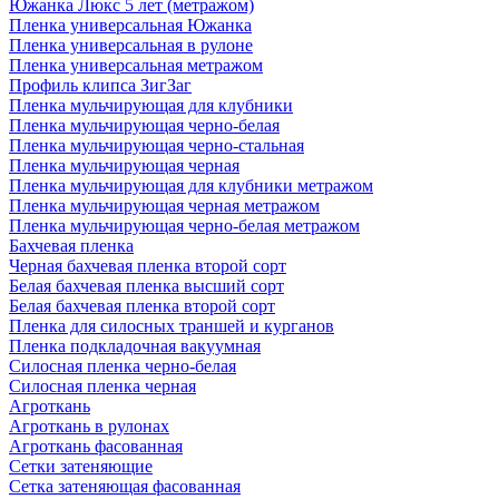
Южанка Люкс 5 лет (метражом)
Пленка универсальная Южанка
Пленка универсальная в рулоне
Пленка универсальная метражом
Профиль клипса ЗигЗаг
Пленка мульчирующая для клубники
Пленка мульчирующая черно-белая
Пленка мульчирующая черно-стальная
Пленка мульчирующая черная
Пленка мульчирующая для клубники метражом
Пленка мульчирующая черная метражом
Пленка мульчирующая черно-белая метражом
Бахчевая пленка
Черная бахчевая пленка второй сорт
Белая бахчевая пленка высший сорт
Белая бахчевая пленка второй сорт
Пленка для силосных траншей и курганов
Пленка подкладочная вакуумная
Силосная пленка черно-белая
Силосная пленка черная
Агроткань
Агроткань в рулонах
Агроткань фасованная
Сетки затеняющие
Сетка затеняющая фасованная