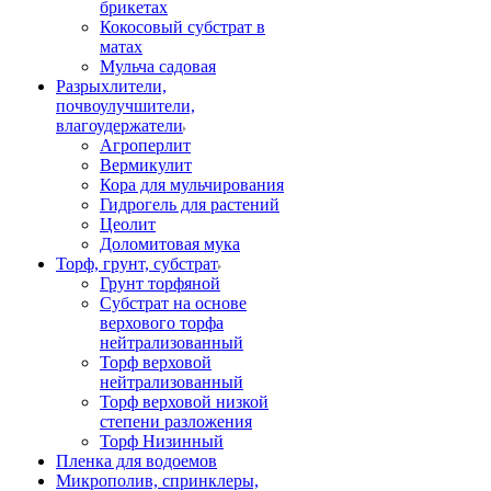
брикетах
Кокосовый субстрат в
матах
Мульча садовая
Разрыхлители,
почвоулучшители,
влагоудержатели
Агроперлит
Вермикулит
Кора для мульчирования
Гидрогель для растений
Цеолит
Доломитовая мука
Торф, грунт, субстрат
Грунт торфяной
Субстрат на основе
верхового торфа
нейтрализованный
Торф верховой
нейтрализованный
Торф верховой низкой
степени разложения
Торф Низинный
Пленка для водоемов
Микрополив, спринклеры,