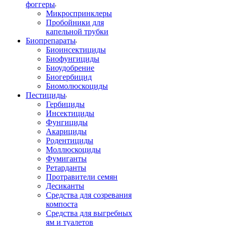
фоггеры
Микроспринклеры
Пробойники для
капельной трубки
Биопрепараты
Биоинсектициды
Биофунгициды
Биоудобрение
Биогербицид
Биомолюскоциды
Пестициды
Гербициды
Инсектициды
Фунгициды
Акарициды
Родентициды
Моллюскоциды
Фумиганты
Ретарданты
Протравители семян
Десиканты
Средства для созревания
компоста
Средства для выгребных
ям и туалетов