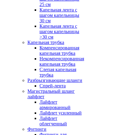
25 см
Капельная лента с
шагом капельницы
30 см
Капельная лента с
шагом капельницы
>30 см
Капельная трубка
Компенсированная
капельная трубка
Некомпенсированная
капельная трубка
Слепая капельная
трубка
Разбрызгивающие шланги
Спрей-лента
Магистральный шланг
лайфлет
Лайфлет
армированный
Лайфлет усиленный
Лайфлет
облегченный
Фитинги
Фитинги для