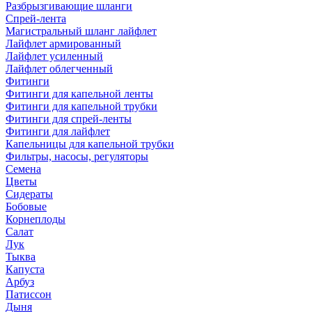
Разбрызгивающие шланги
Спрей-лента
Магистральный шланг лайфлет
Лайфлет армированный
Лайфлет усиленный
Лайфлет облегченный
Фитинги
Фитинги для капельной ленты
Фитинги для капельной трубки
Фитинги для спрей-ленты
Фитинги для лайфлет
Капельницы для капельной трубки
Фильтры, насосы, регуляторы
Семена
Цветы
Сидераты
Бобовые
Корнеплоды
Салат
Лук
Тыква
Капуста
Арбуз
Патиссон
Дыня