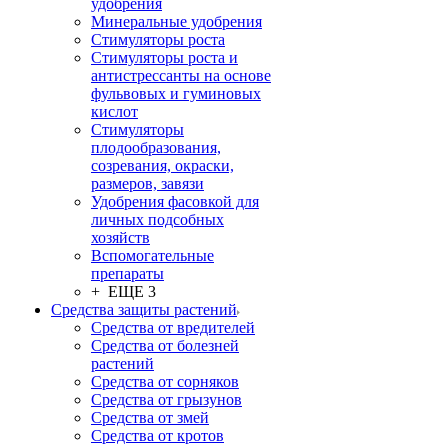
удобрения
Минеральные удобрения
Стимуляторы роста
Стимуляторы роста и
антистрессанты на основе
фульвовых и гуминовых
кислот
Стимуляторы
плодообразования,
созревания, окраски,
размеров, завязи
Удобрения фасовкой для
личных подсобных
хозяйств
Вспомогательные
препараты
+ ЕЩЕ 3
Средства защиты растений
Средства от вредителей
Средства от болезней
растений
Средства от сорняков
Средства от грызунов
Средства от змей
Средства от кротов