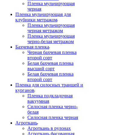
Пленка мульчирующая
черная
Пленка мульчирующая для
клубники метражом
Пленка мульчирующая
черная метражом
Пленка мульчирующая
черно-белая метражом
Бахчевая пленка
Черная бахчевая пленка
второй сорт
Белая бахчевая пленка
высший сорт
Белая бахчевая пленка
второй сорт
Пленка для силосных траншей и
курганов
Пленка подкладочная
вакуумная
Силосная пленка черно-
белая
Силосная пленка черная
Агроткань
Агроткань в рулонах
Агроткань фасованная