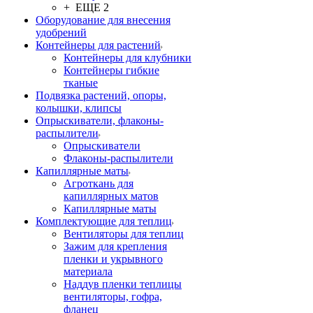
+ ЕЩЕ 2
Оборудование для внесения
удобрений
Контейнеры для растений
Контейнеры для клубники
Контейнеры гибкие
тканые
Подвязка растений, опоры,
колышки, клипсы
Опрыскиватели, флаконы-
распылители
Опрыскиватели
Флаконы-распылители
Капиллярные маты
Агроткань для
капиллярных матов
Капиллярные маты
Комплектующие для теплиц
Вентиляторы для теплиц
Зажим для крепления
пленки и укрывного
материала
Наддув пленки теплицы
вентиляторы, гофра,
фланец