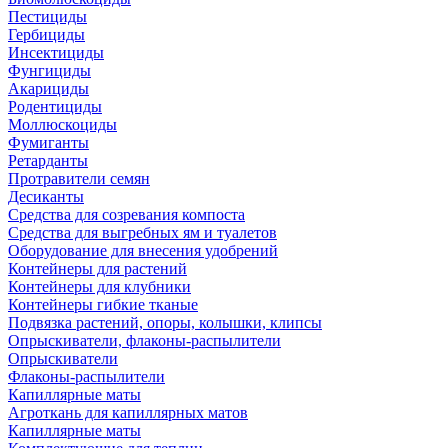
Пестициды
Гербициды
Инсектициды
Фунгициды
Акарициды
Родентициды
Моллюскоциды
Фумиганты
Ретарданты
Протравители семян
Десиканты
Средства для созревания компоста
Средства для выгребных ям и туалетов
Оборудование для внесения удобрений
Контейнеры для растений
Контейнеры для клубники
Контейнеры гибкие тканые
Подвязка растений, опоры, колышки, клипсы
Опрыскиватели, флаконы-распылители
Опрыскиватели
Флаконы-распылители
Капиллярные маты
Агроткань для капиллярных матов
Капиллярные маты