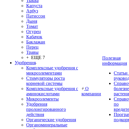
Тыква
Капуста
Арбуз
Патиссон
Дыня
Томат
Огурец
Кабачок
Баклажан
Перец
Травы
+ ЕЩЕ 7
Полезная
Удобрения
информация
Комплексные удобрения с
микроэлементами
Статьи
Стимуляторы роста
руково
корневой системы
Справо
Комплексные удобрения с
О
болезн
аминокислотами
компании
растен
Микроэлементы
Справо
Удобрения
по
пролонгированного
вредит
действия
Прогр
Органические удобрения
подкор
Органоминеральные