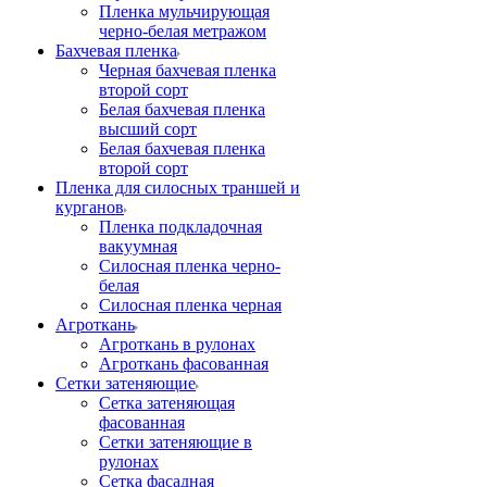
Пленка мульчирующая
черно-белая метражом
Бахчевая пленка
Черная бахчевая пленка
второй сорт
Белая бахчевая пленка
высший сорт
Белая бахчевая пленка
второй сорт
Пленка для силосных траншей и
курганов
Пленка подкладочная
вакуумная
Силосная пленка черно-
белая
Силосная пленка черная
Агроткань
Агроткань в рулонах
Агроткань фасованная
Сетки затеняющие
Сетка затеняющая
фасованная
Сетки затеняющие в
рулонах
Сетка фасадная