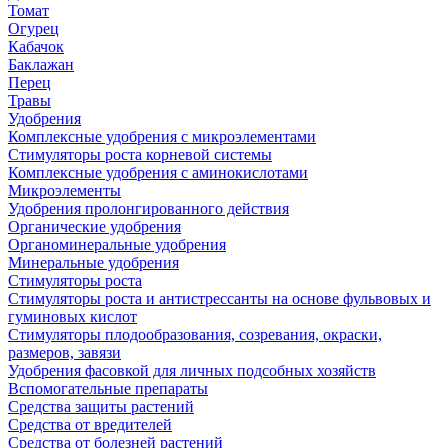
Томат
Огурец
Кабачок
Баклажан
Перец
Травы
Удобрения
Комплексные удобрения с микроэлементами
Стимуляторы роста корневой системы
Комплексные удобрения с аминокислотами
Микроэлементы
Удобрения пролонгированного действия
Органические удобрения
Органоминеральные удобрения
Минеральные удобрения
Стимуляторы роста
Стимуляторы роста и антистрессанты на основе фульвовых и
гуминовых кислот
Стимуляторы плодообразования, созревания, окраски,
размеров, завязи
Удобрения фасовкой для личных подсобных хозяйств
Вспомогательные препараты
Средства защиты растений
Средства от вредителей
Средства от болезней растений