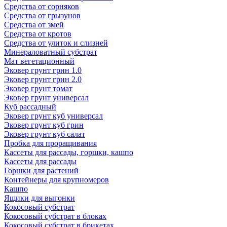
Средства от сорняков
Средства от грызунов
Средства от змей
Средства от кротов
Средства от улиток и слизней
Минераловатный субстрат
Мат вегетационный
Эковер грунт грин 1.0
Эковер грунт грин 2.0
Эковер грунт томат
Эковер грунт универсал
Куб рассадный
Эковер грунт куб универсал
Эковер грунт куб грин
Эковер грунт куб салат
Пробка для проращивания
Кассеты для рассады, горшки, кашпо
Кассеты для рассады
Горшки для растений
Контейнеры для крупномеров
Кашпо
Ящики для выгонки
Кокосовый субстрат
Кокосовый субстрат в блоках
Кокосовый субстрат в брикетах