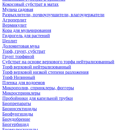
Кокосовый субстрат в матах
Мульча садовая
Разрыхлители, почвоулучшители, влагоудержатели
Агроперлит
Вермикулит
Кора для мульчирования
Гидрогель для растений
Цеолит
Доломитовая мука
Торф, грунт, субстрат
Грунт торфяной
Субстрат на основе верхового торфа нейтрализованный
Торф верховой нейтрализованный
Торф верховой низкой степени разложения
Торф Низинный
Пленка для водоемов
Микрополив, спринклеры, фоггеры
Микроспринклеры
Пробойники для капельной трубки
Биопрепараты
Биоинсектициды
Биофунгициды
Биоудобрение
Биогербицид
Биомолюскоциды