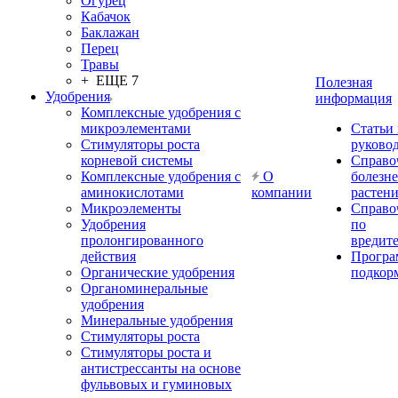
Огурец
Кабачок
Баклажан
Перец
Травы
+ ЕЩЕ 7
Полезная
Удобрения
информация
Комплексные удобрения с
микроэлементами
Статьи
Стимуляторы роста
руково
корневой системы
Справо
Комплексные удобрения с
О
болезн
аминокислотами
компании
растен
Микроэлементы
Справо
Удобрения
по
пролонгированного
вредит
действия
Прогр
Органические удобрения
подкор
Органоминеральные
удобрения
Минеральные удобрения
Стимуляторы роста
Стимуляторы роста и
антистрессанты на основе
фульвовых и гуминовых