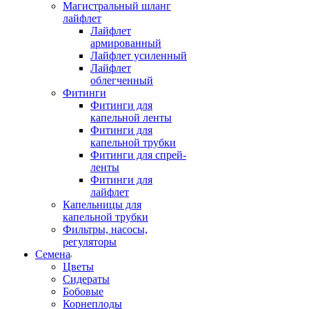
Магистральный шланг
лайфлет
Лайфлет
армированный
Лайфлет усиленный
Лайфлет
облегченный
Фитинги
Фитинги для
капельной ленты
Фитинги для
капельной трубки
Фитинги для спрей-
ленты
Фитинги для
лайфлет
Капельницы для
капельной трубки
Фильтры, насосы,
регуляторы
Семена
Цветы
Сидераты
Бобовые
Корнеплоды