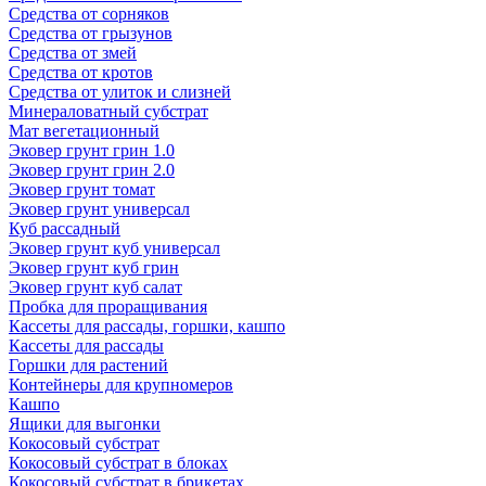
Средства от сорняков
Средства от грызунов
Средства от змей
Средства от кротов
Средства от улиток и слизней
Минераловатный субстрат
Мат вегетационный
Эковер грунт грин 1.0
Эковер грунт грин 2.0
Эковер грунт томат
Эковер грунт универсал
Куб рассадный
Эковер грунт куб универсал
Эковер грунт куб грин
Эковер грунт куб салат
Пробка для проращивания
Кассеты для рассады, горшки, кашпо
Кассеты для рассады
Горшки для растений
Контейнеры для крупномеров
Кашпо
Ящики для выгонки
Кокосовый субстрат
Кокосовый субстрат в блоках
Кокосовый субстрат в брикетах