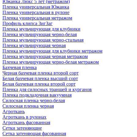
Южанка Люкс 5 лет (метражом)
Пленка универсальная Южанка
Пленка универсальная в рулоне
Пленка универсальная метражом
Профиль клипса ЗигЗаг
Пленка мульчирующая для клубники
Пленка мульчирующая черно-белая
Пленка мульчирующая черно-стальная
Пленка мульчирующая черная
Пленка мульчирующая для клубники метражом
Пленка мульчирующая черная метражом
Пленка мульчирующая черно-белая метражом
Бахчевая пленка
Черная бахчевая пленка второй сорт
Белая бахчевая пленка высший сорт
Белая бахчевая пленка второй сорт
Пленка для силосных траншей и курганов
Пленка подкладочная вакуумная
Силосная пленка черно-белая
Силосная пленка черная
Агроткань
Агроткань в рулонах
Агроткань фасованная
Сетки затеняющие
Сетка затеняющая фасованная