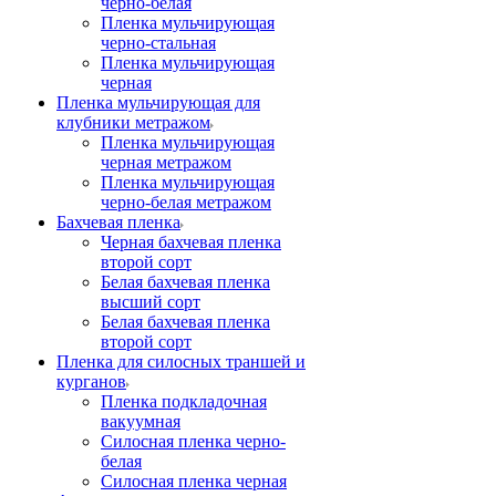
черно-белая
Пленка мульчирующая
черно-стальная
Пленка мульчирующая
черная
Пленка мульчирующая для
клубники метражом
Пленка мульчирующая
черная метражом
Пленка мульчирующая
черно-белая метражом
Бахчевая пленка
Черная бахчевая пленка
второй сорт
Белая бахчевая пленка
высший сорт
Белая бахчевая пленка
второй сорт
Пленка для силосных траншей и
курганов
Пленка подкладочная
вакуумная
Силосная пленка черно-
белая
Силосная пленка черная