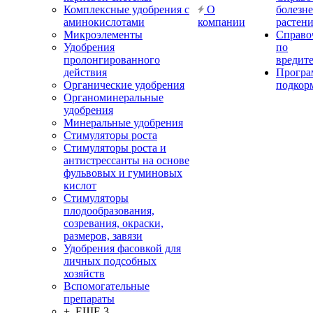
Комплексные удобрения с
О
болезн
аминокислотами
компании
растен
Микроэлементы
Справо
Удобрения
по
пролонгированного
вредит
действия
Прогр
Органические удобрения
подкор
Органоминеральные
удобрения
Минеральные удобрения
Стимуляторы роста
Стимуляторы роста и
антистрессанты на основе
фульвовых и гуминовых
кислот
Стимуляторы
плодообразования,
созревания, окраски,
размеров, завязи
Удобрения фасовкой для
личных подсобных
хозяйств
Вспомогательные
препараты
+ ЕЩЕ 3