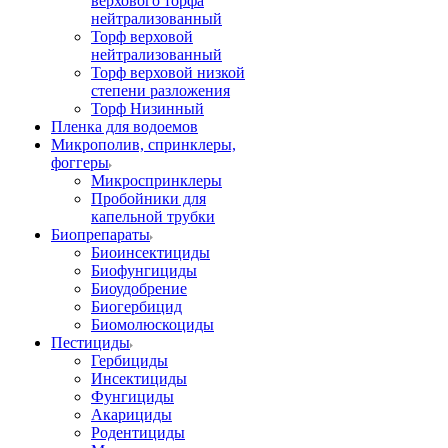
верхового торфа
нейтрализованный
Торф верховой
нейтрализованный
Торф верховой низкой
степени разложения
Торф Низинный
Пленка для водоемов
Микрополив, спринклеры,
фоггеры
Микроспринклеры
Пробойники для
капельной трубки
Биопрепараты
Биоинсектициды
Биофунгициды
Биоудобрение
Биогербицид
Биомолюскоциды
Пестициды
Гербициды
Инсектициды
Фунгициды
Акарициды
Родентициды