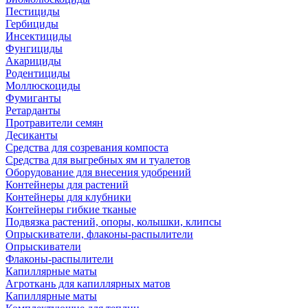
Пестициды
Гербициды
Инсектициды
Фунгициды
Акарициды
Родентициды
Моллюскоциды
Фумиганты
Ретарданты
Протравители семян
Десиканты
Средства для созревания компоста
Средства для выгребных ям и туалетов
Оборудование для внесения удобрений
Контейнеры для растений
Контейнеры для клубники
Контейнеры гибкие тканые
Подвязка растений, опоры, колышки, клипсы
Опрыскиватели, флаконы-распылители
Опрыскиватели
Флаконы-распылители
Капиллярные маты
Агроткань для капиллярных матов
Капиллярные маты