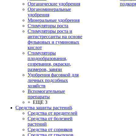
Органические удобрения
подкор
Органоминеральные
удобрения
Минеральные удобрения
Стимуляторы роста
Стимуляторы роста и
антистрессанты на основе
фульвовых и гуминовых
кислот
Стимуляторы
плодообразования,
созревания, окраски,
размеров, завязи
Удобрения фасовкой для
личных подсобных
хозяйств
Вспомогательные
препараты
+ ЕЩЕ 3
Средства защиты растений
Средства от вредителей
Средства от болезней
растений
Средства от сорняков
Средства от грызунов