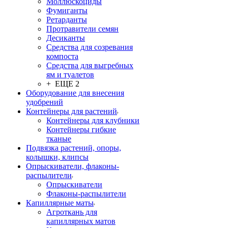
Моллюскоциды
Фумиганты
Ретарданты
Протравители семян
Десиканты
Средства для созревания
компоста
Средства для выгребных
ям и туалетов
+ ЕЩЕ 2
Оборудование для внесения
удобрений
Контейнеры для растений
Контейнеры для клубники
Контейнеры гибкие
тканые
Подвязка растений, опоры,
колышки, клипсы
Опрыскиватели, флаконы-
распылители
Опрыскиватели
Флаконы-распылители
Капиллярные маты
Агроткань для
капиллярных матов