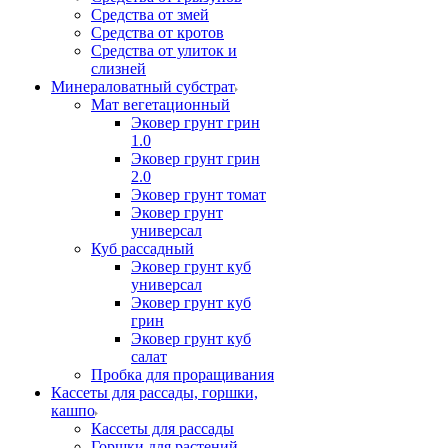
Средства от змей
Средства от кротов
Средства от улиток и
слизней
Минераловатный субстрат
Мат вегетационный
Эковер грунт грин
1.0
Эковер грунт грин
2.0
Эковер грунт томат
Эковер грунт
универсал
Куб рассадный
Эковер грунт куб
универсал
Эковер грунт куб
грин
Эковер грунт куб
салат
Пробка для проращивания
Кассеты для рассады, горшки,
кашпо
Кассеты для рассады
Горшки для растений