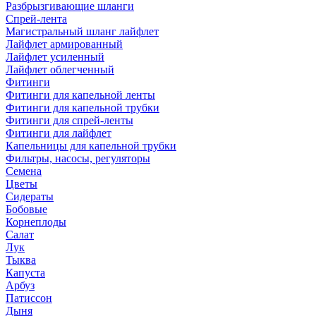
Разбрызгивающие шланги
Спрей-лента
Магистральный шланг лайфлет
Лайфлет армированный
Лайфлет усиленный
Лайфлет облегченный
Фитинги
Фитинги для капельной ленты
Фитинги для капельной трубки
Фитинги для спрей-ленты
Фитинги для лайфлет
Капельницы для капельной трубки
Фильтры, насосы, регуляторы
Семена
Цветы
Сидераты
Бобовые
Корнеплоды
Салат
Лук
Тыква
Капуста
Арбуз
Патиссон
Дыня