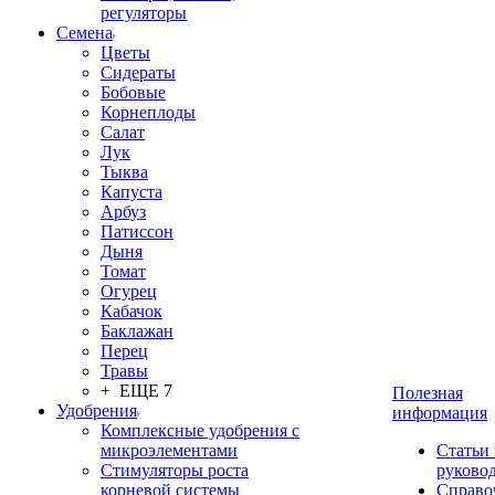
регуляторы
Семена
Цветы
Сидераты
Бобовые
Корнеплоды
Салат
Лук
Тыква
Капуста
Арбуз
Патиссон
Дыня
Томат
Огурец
Кабачок
Баклажан
Перец
Травы
+ ЕЩЕ 7
Полезная
Удобрения
информация
Комплексные удобрения с
микроэлементами
Статьи
Стимуляторы роста
руково
корневой системы
Справо