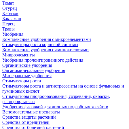
Томат
Огурец
Кабачок
Баклажан
Перец
Травы
Удобрения
Комплексные удобрения с микроэлементами
Стимуляторы роста корневой системы
Комплексные удобрения с аминокислотами
Микроэлементы
Удобрения пролонгированного действия
Органические удобрения
Органоминеральные удобрения
Минеральные удобрения
Стимуляторы роста
Стимуляторы роста и антистрессанты на основе фульвовых и
гуминовых кислот
Стимуляторы плодообразования, созревания, окраски,
размеров, завязи
Удобрения фасовкой для личных подсобных хозяйств
Вспомогательные препараты
Средства защиты растений
Средства от вредителей
Средства от болезней растений