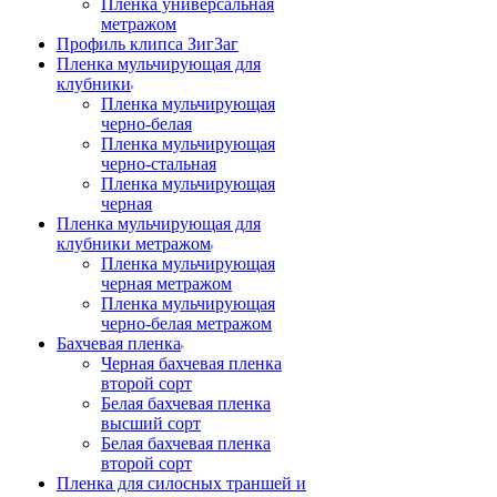
Пленка универсальная
метражом
Профиль клипса ЗигЗаг
Пленка мульчирующая для
клубники
Пленка мульчирующая
черно-белая
Пленка мульчирующая
черно-стальная
Пленка мульчирующая
черная
Пленка мульчирующая для
клубники метражом
Пленка мульчирующая
черная метражом
Пленка мульчирующая
черно-белая метражом
Бахчевая пленка
Черная бахчевая пленка
второй сорт
Белая бахчевая пленка
высший сорт
Белая бахчевая пленка
второй сорт
Пленка для силосных траншей и