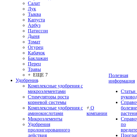
Салат
Лук
Тыква
Капуста
Арбуз
Патиссон
Дыня
Томат
Огурец
Кабачок
Баклажан
Перец
Травы
+ ЕЩЕ 7
Полезная
Удобрения
информация
Комплексные удобрения с
микроэлементами
Статьи
Стимуляторы роста
руково
корневой системы
Справо
Комплексные удобрения с
О
болезн
аминокислотами
компании
растен
Микроэлементы
Справо
Удобрения
по
пролонгированного
вредит
действия
Прогр