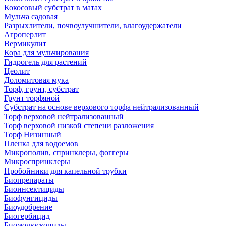
Кокосовый субстрат в матах
Мульча садовая
Разрыхлители, почвоулучшители, влагоудержатели
Агроперлит
Вермикулит
Кора для мульчирования
Гидрогель для растений
Цеолит
Доломитовая мука
Торф, грунт, субстрат
Грунт торфяной
Субстрат на основе верхового торфа нейтрализованный
Торф верховой нейтрализованный
Торф верховой низкой степени разложения
Торф Низинный
Пленка для водоемов
Микрополив, спринклеры, фоггеры
Микроспринклеры
Пробойники для капельной трубки
Биопрепараты
Биоинсектициды
Биофунгициды
Биоудобрение
Биогербицид
Биомолюскоциды