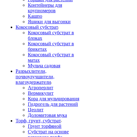
Контейнеры для
крупномеров
Кашпо
Ящики для выгонки
Кокосовый субстрат
Кокосовый субстрат в
блоках
Кокосовый субстрат в
брикетах
Кокосовый субстрат в
матах
Мульча садовая
Разрыхлители,
почвоулучшители,
влагоудержатели
Агроперлит
Вермикулит
Кора для мульчирования
Гидрогель для растений
Цеолит
Доломитовая мука
Торф, грунт, субстрат
Грунт торфяной
Субстрат на основе