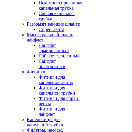
Некомпенсированная
капельная трубка
Слепая капельная
трубка
Разбрызгивающие шланги
Спрей-лента
Магистральный шланг
лайфлет
Лайфлет
армированный
Лайфлет усиленный
Лайфлет
облегченный
Фитинги
Фитинги для
капельной ленты
Фитинги для
капельной трубки
Фитинги для спрей-
ленты
Фитинги для
лайфлет
Капельницы для
капельной трубки
Фильтры, насосы,