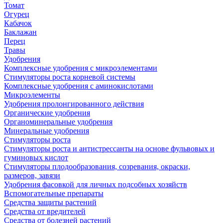
Томат
Огурец
Кабачок
Баклажан
Перец
Травы
Удобрения
Комплексные удобрения с микроэлементами
Стимуляторы роста корневой системы
Комплексные удобрения с аминокислотами
Микроэлементы
Удобрения пролонгированного действия
Органические удобрения
Органоминеральные удобрения
Минеральные удобрения
Стимуляторы роста
Стимуляторы роста и антистрессанты на основе фульвовых и
гуминовых кислот
Стимуляторы плодообразования, созревания, окраски,
размеров, завязи
Удобрения фасовкой для личных подсобных хозяйств
Вспомогательные препараты
Средства защиты растений
Средства от вредителей
Средства от болезней растений