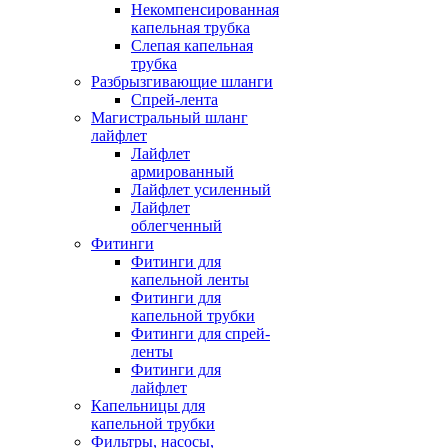
Некомпенсированная
капельная трубка
Слепая капельная
трубка
Разбрызгивающие шланги
Спрей-лента
Магистральный шланг
лайфлет
Лайфлет
армированный
Лайфлет усиленный
Лайфлет
облегченный
Фитинги
Фитинги для
капельной ленты
Фитинги для
капельной трубки
Фитинги для спрей-
ленты
Фитинги для
лайфлет
Капельницы для
капельной трубки
Фильтры, насосы,