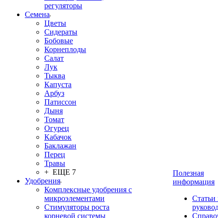
регуляторы
Семена
Цветы
Сидераты
Бобовые
Корнеплоды
Салат
Лук
Тыква
Капуста
Арбуз
Патиссон
Дыня
Томат
Огурец
Кабачок
Баклажан
Перец
Травы
+ ЕЩЕ 7
Полезная
Удобрения
информация
Комплексные удобрения с
микроэлементами
Статьи
Стимуляторы роста
руково
корневой системы
Справо