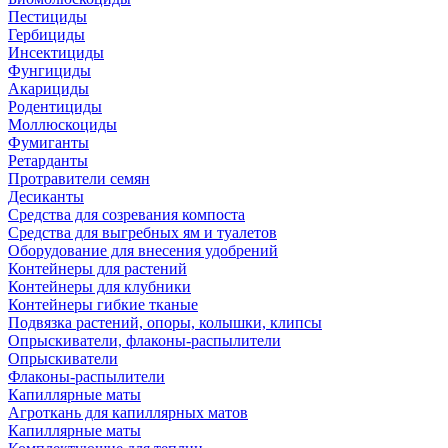
Пестициды
Гербициды
Инсектициды
Фунгициды
Акарициды
Родентициды
Моллюскоциды
Фумиганты
Ретарданты
Протравители семян
Десиканты
Средства для созревания компоста
Средства для выгребных ям и туалетов
Оборудование для внесения удобрений
Контейнеры для растений
Контейнеры для клубники
Контейнеры гибкие тканые
Подвязка растений, опоры, колышки, клипсы
Опрыскиватели, флаконы-распылители
Опрыскиватели
Флаконы-распылители
Капиллярные маты
Агроткань для капиллярных матов
Капиллярные маты