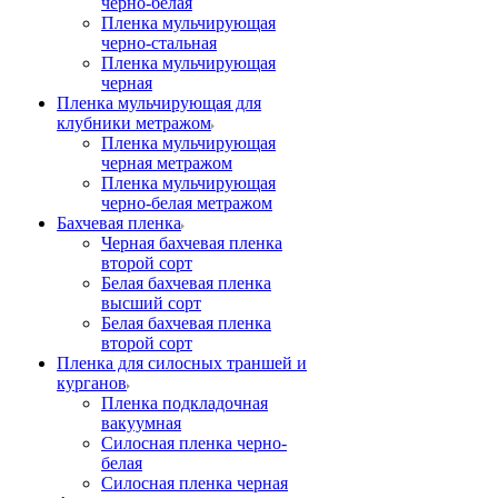
черно-белая
Пленка мульчирующая
черно-стальная
Пленка мульчирующая
черная
Пленка мульчирующая для
клубники метражом
Пленка мульчирующая
черная метражом
Пленка мульчирующая
черно-белая метражом
Бахчевая пленка
Черная бахчевая пленка
второй сорт
Белая бахчевая пленка
высший сорт
Белая бахчевая пленка
второй сорт
Пленка для силосных траншей и
курганов
Пленка подкладочная
вакуумная
Силосная пленка черно-
белая
Силосная пленка черная