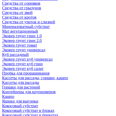
Средства от сорняков
Средства от грызунов
Средства от змей
Средства от кротов
Средства от улиток и слизней
Минераловатный субстрат
Мат вегетационный
Эковер грунт грин 1.0
Эковер грунт грин 2.0
Эковер грунт томат
Эковер грунт универсал
Куб рассадный
Эковер грунт куб универсал
Эковер грунт куб грин
Эковер грунт куб салат
Пробка для проращивания
Кассеты для рассады, горшки, кашпо
Кассеты для рассады
Горшки для растений
Контейнеры для крупномеров
Кашпо
Ящики для выгонки
Кокосовый субстрат
Кокосовый субстрат в блоках
Кокосовый субстрат в брикетах