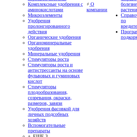
Комплексные удобрения с
О
болезн
аминокислотами
компании
растен
Микроэлементы
Справо
Удобрения
по
пролонгированного
вредит
действия
Прогр
Органические удобрения
подкор
Органоминеральные
удобрения
Минеральные удобрения
Стимуляторы роста
Стимуляторы роста и
антистрессанты на основе
фульвовых и гуминовых
кислот
Стимуляторы
плодообразования,
созревания, окраски,
размеров, завязи
Удобрения фасовкой для
личных подсобных
хозяйств
Вспомогательные
препараты
+ ЕЩЕ 3