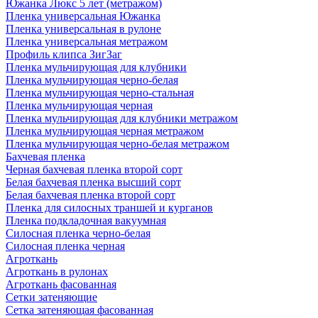
Южанка Люкс 5 лет (метражом)
Пленка универсальная Южанка
Пленка универсальная в рулоне
Пленка универсальная метражом
Профиль клипса ЗигЗаг
Пленка мульчирующая для клубники
Пленка мульчирующая черно-белая
Пленка мульчирующая черно-стальная
Пленка мульчирующая черная
Пленка мульчирующая для клубники метражом
Пленка мульчирующая черная метражом
Пленка мульчирующая черно-белая метражом
Бахчевая пленка
Черная бахчевая пленка второй сорт
Белая бахчевая пленка высший сорт
Белая бахчевая пленка второй сорт
Пленка для силосных траншей и курганов
Пленка подкладочная вакуумная
Силосная пленка черно-белая
Силосная пленка черная
Агроткань
Агроткань в рулонах
Агроткань фасованная
Сетки затеняющие
Сетка затеняющая фасованная