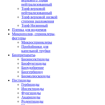
верхового торфа
нейтрализованный
Торф верховой
нейтрализованный
Торф верховой низкой
степени разложения
Торф Низинный
Пленка для водоемов
Микрополив, спринклеры,
фоггеры
Микроспринклеры
Пробойники для
капельной трубки
Биопрепараты
Биоинсектициды
Биофунгициды
Биоудобрение
Биогербицид
Биомолюскоциды
Пестициды
Гербициды
Инсектициды
Фунгициды
Акарициды
Родентициды