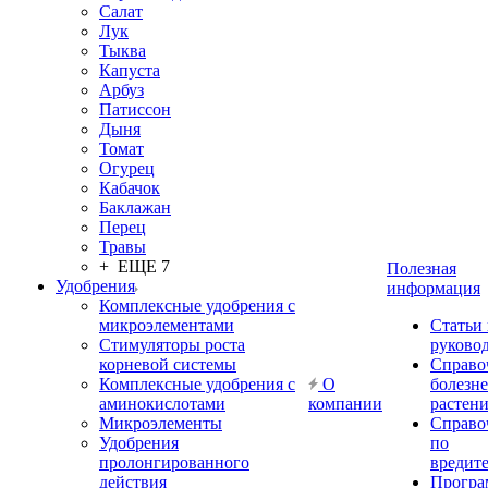
Салат
Лук
Тыква
Капуста
Арбуз
Патиссон
Дыня
Томат
Огурец
Кабачок
Баклажан
Перец
Травы
+ ЕЩЕ 7
Полезная
Удобрения
информация
Комплексные удобрения с
микроэлементами
Статьи
Стимуляторы роста
руково
корневой системы
Справо
Комплексные удобрения с
О
болезн
аминокислотами
компании
растен
Микроэлементы
Справо
Удобрения
по
пролонгированного
вредит
действия
Прогр