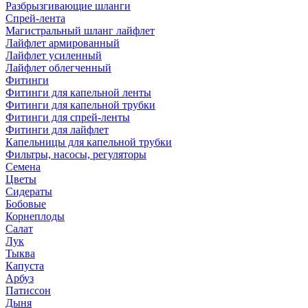
Разбрызгивающие шланги
Спрей-лента
Магистральный шланг лайфлет
Лайфлет армированный
Лайфлет усиленный
Лайфлет облегченный
Фитинги
Фитинги для капельной ленты
Фитинги для капельной трубки
Фитинги для спрей-ленты
Фитинги для лайфлет
Капельницы для капельной трубки
Фильтры, насосы, регуляторы
Семена
Цветы
Сидераты
Бобовые
Корнеплоды
Салат
Лук
Тыква
Капуста
Арбуз
Патиссон
Дыня