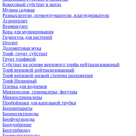
Кокосовый субстрат в матах
Мульча садовая
Разрыхлители, почвоулучшители, влагоудержатели
Агроперлит
Вермикулит
Кора для мульчирования
Гидрогель для растений
Цеолит
Доломитовая мука
Торф, грунт, субстрат
Грунт торфяной
Субстрат на основе верхового торфа нейтрализованный
Торф верховой нейтрализованный
Торф верховой низкой степени разложения
Торф Низинный
Пленка для водоемов
Микрополив, спринклеры, фоггеры
Микроспринклеры
Пробойники для капельной трубки
Биопрепараты
Биоинсектициды
Биофунгициды
Биоудобрение
Биогербицид
Биомолюскоциды