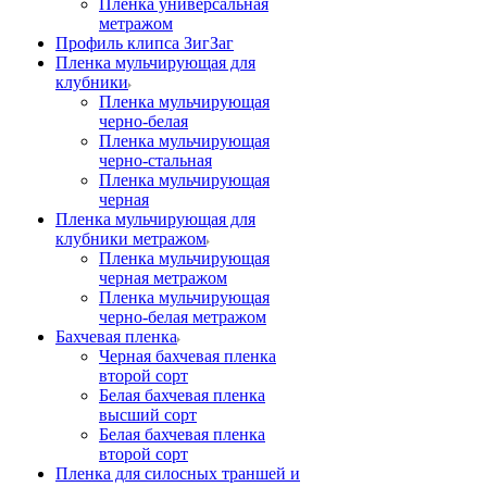
Пленка универсальная
метражом
Профиль клипса ЗигЗаг
Пленка мульчирующая для
клубники
Пленка мульчирующая
черно-белая
Пленка мульчирующая
черно-стальная
Пленка мульчирующая
черная
Пленка мульчирующая для
клубники метражом
Пленка мульчирующая
черная метражом
Пленка мульчирующая
черно-белая метражом
Бахчевая пленка
Черная бахчевая пленка
второй сорт
Белая бахчевая пленка
высший сорт
Белая бахчевая пленка
второй сорт
Пленка для силосных траншей и