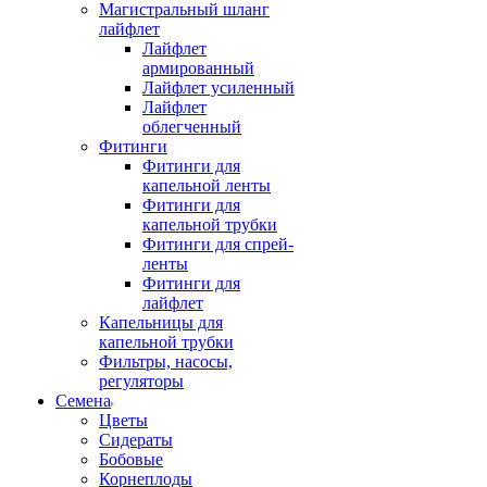
Магистральный шланг
лайфлет
Лайфлет
армированный
Лайфлет усиленный
Лайфлет
облегченный
Фитинги
Фитинги для
капельной ленты
Фитинги для
капельной трубки
Фитинги для спрей-
ленты
Фитинги для
лайфлет
Капельницы для
капельной трубки
Фильтры, насосы,
регуляторы
Семена
Цветы
Сидераты
Бобовые
Корнеплоды