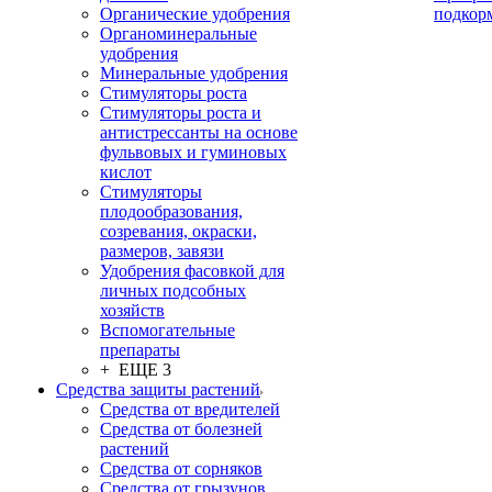
Органические удобрения
подкор
Органоминеральные
удобрения
Минеральные удобрения
Стимуляторы роста
Стимуляторы роста и
антистрессанты на основе
фульвовых и гуминовых
кислот
Стимуляторы
плодообразования,
созревания, окраски,
размеров, завязи
Удобрения фасовкой для
личных подсобных
хозяйств
Вспомогательные
препараты
+ ЕЩЕ 3
Средства защиты растений
Средства от вредителей
Средства от болезней
растений
Средства от сорняков
Средства от грызунов