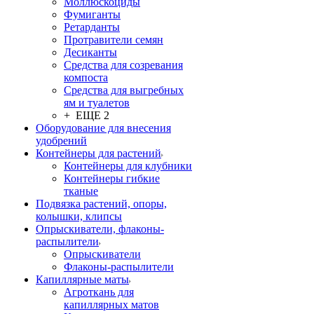
Моллюскоциды
Фумиганты
Ретарданты
Протравители семян
Десиканты
Средства для созревания
компоста
Средства для выгребных
ям и туалетов
+ ЕЩЕ 2
Оборудование для внесения
удобрений
Контейнеры для растений
Контейнеры для клубники
Контейнеры гибкие
тканые
Подвязка растений, опоры,
колышки, клипсы
Опрыскиватели, флаконы-
распылители
Опрыскиватели
Флаконы-распылители
Капиллярные маты
Агроткань для
капиллярных матов