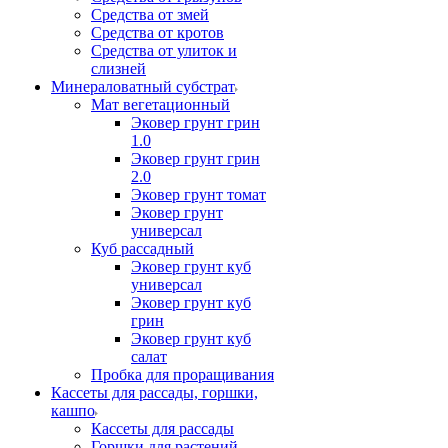
Средства от змей
Средства от кротов
Средства от улиток и
слизней
Минераловатный субстрат
Мат вегетационный
Эковер грунт грин
1.0
Эковер грунт грин
2.0
Эковер грунт томат
Эковер грунт
универсал
Куб рассадный
Эковер грунт куб
универсал
Эковер грунт куб
грин
Эковер грунт куб
салат
Пробка для проращивания
Кассеты для рассады, горшки,
кашпо
Кассеты для рассады
Горшки для растений