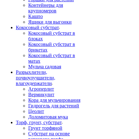
Контейнеры для
крупномеров
Кашпо
Ящики для выгонки
Кокосовый субстрат
Кокосовый субстрат в
блоках
Кокосовый субстрат в
брикетах
Кокосовый субстрат в
матах
Мульча садовая
Разрыхлители,
почвоулучшители,
влагоудержатели
Агроперлит
Вермикулит
Кора для мульчирования
Гидрогель для растений
Цеолит
Доломитовая мука
Торф, грунт, субстрат
Грунт торфяной
Субстрат на основе