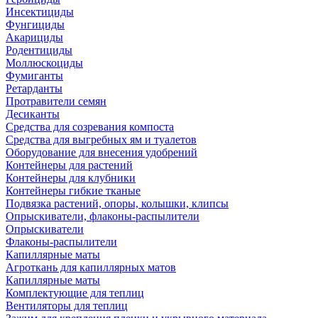
Инсектициды
Фунгициды
Акарициды
Родентициды
Моллюскоциды
Фумиганты
Ретарданты
Протравители семян
Десиканты
Средства для созревания компоста
Средства для выгребных ям и туалетов
Оборудование для внесения удобрений
Контейнеры для растений
Контейнеры для клубники
Контейнеры гибкие тканые
Подвязка растений, опоры, колышки, клипсы
Опрыскиватели, флаконы-распылители
Опрыскиватели
Флаконы-распылители
Капиллярные маты
Агроткань для капиллярных матов
Капиллярные маты
Комплектующие для теплиц
Вентиляторы для теплиц