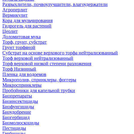
Разрыхлители, почвоулучшители, влагоудержатели
Агроперлит
Вермикулит
Кора для мульчирования
Гидрогель для растений
Цеолит
Доломитовая мука
Торф, грунт, субстрат
Грунт торфяной
Субстрат на основе верхового торфа нейтрализованный
Торф верховой нейтрализованный
Торф верховой низкой степени разложения
Торф Низинный
Пленка для водоемов
Микрополив, спринклеры, фоггеры
Микроспринклеры
Пробойники для капельной трубки
Биопрепараты
Биоинсектициды
Биофунгициды
Биоудобрение
Биогербицид
Биомолюскоциды
Пестициды
Гербициды