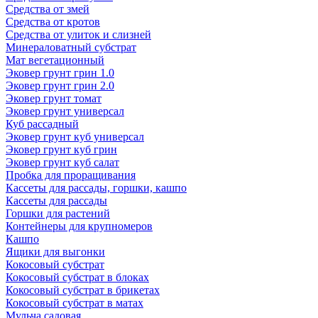
Средства от змей
Средства от кротов
Средства от улиток и слизней
Минераловатный субстрат
Мат вегетационный
Эковер грунт грин 1.0
Эковер грунт грин 2.0
Эковер грунт томат
Эковер грунт универсал
Куб рассадный
Эковер грунт куб универсал
Эковер грунт куб грин
Эковер грунт куб салат
Пробка для проращивания
Кассеты для рассады, горшки, кашпо
Кассеты для рассады
Горшки для растений
Контейнеры для крупномеров
Кашпо
Ящики для выгонки
Кокосовый субстрат
Кокосовый субстрат в блоках
Кокосовый субстрат в брикетах
Кокосовый субстрат в матах
Мульча садовая