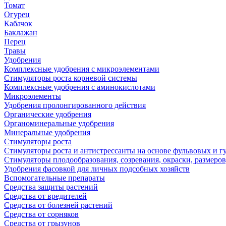
Томат
Огурец
Кабачок
Баклажан
Перец
Травы
Удобрения
Комплексные удобрения с микроэлементами
Стимуляторы роста корневой системы
Комплексные удобрения с аминокислотами
Микроэлементы
Удобрения пролонгированного действия
Органические удобрения
Органоминеральные удобрения
Минеральные удобрения
Стимуляторы роста
Стимуляторы роста и антистрессанты на основе фульвовых и 
Стимуляторы плодообразования, созревания, окраски, размеров,
Удобрения фасовкой для личных подсобных хозяйств
Вспомогательные препараты
Средства защиты растений
Средства от вредителей
Средства от болезней растений
Средства от сорняков
Средства от грызунов