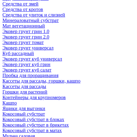
Средства от змей
Средства от кротов
Средства от улиток и слизней
Минераловатный субстрат
Мат вегетационный
Эковер грунт грин 1.0
Эковер грунт грин 2.0
Эковер грунт томат
Эковер грунт универсал
Куб рассадный
Эковер грунт куб универсал
Эковер грунт куб грин
Эковер грунт куб салат
Пробка для проращивания
Кассеты для рассады, горшки, кашпо
Кассеты для рассады
Горшки для растений
Контейнеры для крупномеров
Кашпо
Ящики для выгонки
Кокосовый субстрат
Кокосовый субстрат в блоках
Кокосовый субстрат в брикетах
Кокосовый субстрат в матах
Мульча садовая