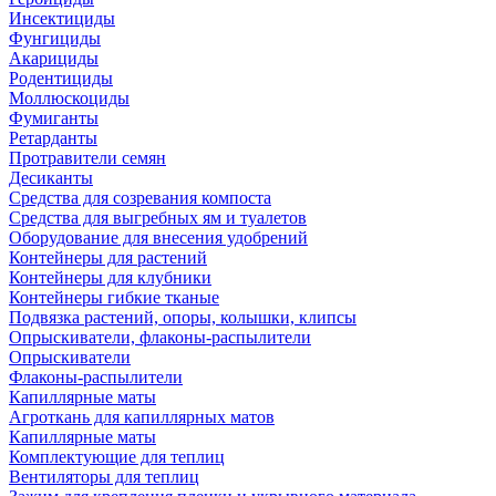
Инсектициды
Фунгициды
Акарициды
Родентициды
Моллюскоциды
Фумиганты
Ретарданты
Протравители семян
Десиканты
Средства для созревания компоста
Средства для выгребных ям и туалетов
Оборудование для внесения удобрений
Контейнеры для растений
Контейнеры для клубники
Контейнеры гибкие тканые
Подвязка растений, опоры, колышки, клипсы
Опрыскиватели, флаконы-распылители
Опрыскиватели
Флаконы-распылители
Капиллярные маты
Агроткань для капиллярных матов
Капиллярные маты
Комплектующие для теплиц
Вентиляторы для теплиц