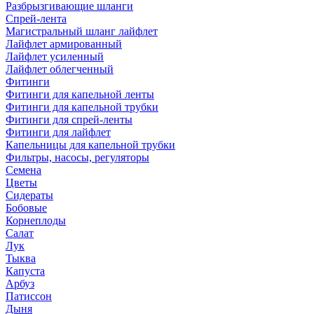
Разбрызгивающие шланги
Спрей-лента
Магистральный шланг лайфлет
Лайфлет армированный
Лайфлет усиленный
Лайфлет облегченный
Фитинги
Фитинги для капельной ленты
Фитинги для капельной трубки
Фитинги для спрей-ленты
Фитинги для лайфлет
Капельницы для капельной трубки
Фильтры, насосы, регуляторы
Семена
Цветы
Сидераты
Бобовые
Корнеплоды
Салат
Лук
Тыква
Капуста
Арбуз
Патиссон
Дыня