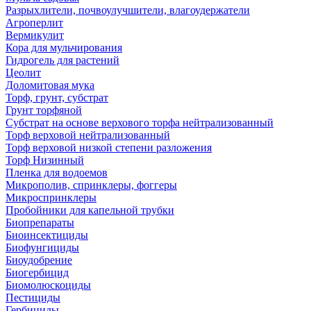
Разрыхлители, почвоулучшители, влагоудержатели
Агроперлит
Вермикулит
Кора для мульчирования
Гидрогель для растений
Цеолит
Доломитовая мука
Торф, грунт, субстрат
Грунт торфяной
Субстрат на основе верхового торфа нейтрализованный
Торф верховой нейтрализованный
Торф верховой низкой степени разложения
Торф Низинный
Пленка для водоемов
Микрополив, спринклеры, фоггеры
Микроспринклеры
Пробойники для капельной трубки
Биопрепараты
Биоинсектициды
Биофунгициды
Биоудобрение
Биогербицид
Биомолюскоциды
Пестициды
Гербициды