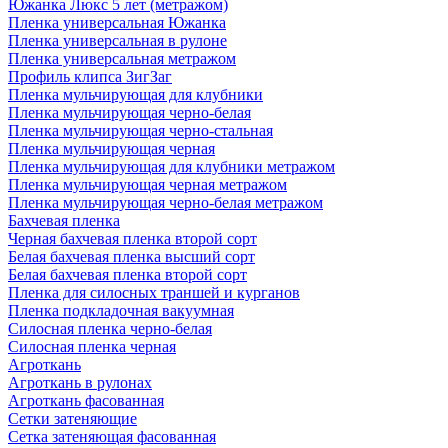
Южанка Люкс 5 лет (метражом)
Пленка универсальная Южанка
Пленка универсальная в рулоне
Пленка универсальная метражом
Профиль клипса ЗигЗаг
Пленка мульчирующая для клубники
Пленка мульчирующая черно-белая
Пленка мульчирующая черно-стальная
Пленка мульчирующая черная
Пленка мульчирующая для клубники метражом
Пленка мульчирующая черная метражом
Пленка мульчирующая черно-белая метражом
Бахчевая пленка
Черная бахчевая пленка второй сорт
Белая бахчевая пленка высший сорт
Белая бахчевая пленка второй сорт
Пленка для силосных траншей и курганов
Пленка подкладочная вакуумная
Силосная пленка черно-белая
Силосная пленка черная
Агроткань
Агроткань в рулонах
Агроткань фасованная
Сетки затеняющие
Сетка затеняющая фасованная