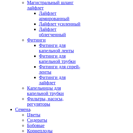
Магистральный шланг
лайфлет
Лайфлет
армированный
Лайфлет усиленный
Лайфлет
облегченный
Фитинги
Фитинги для
капельной ленты
Фитинги для
капельной трубки
Фитинги для спрей-
ленты
Фитинги для
лайфлет
Капельницы для
капельной трубки
Фильтры, насосы,
регуляторы
Семена
Цветы
Сидераты
Бобовые
Корнеплоды