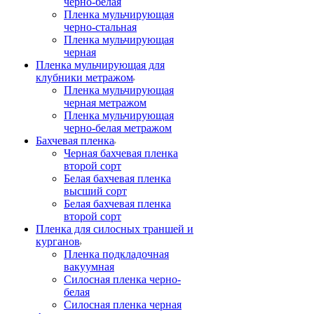
черно-белая
Пленка мульчирующая
черно-стальная
Пленка мульчирующая
черная
Пленка мульчирующая для
клубники метражом
Пленка мульчирующая
черная метражом
Пленка мульчирующая
черно-белая метражом
Бахчевая пленка
Черная бахчевая пленка
второй сорт
Белая бахчевая пленка
высший сорт
Белая бахчевая пленка
второй сорт
Пленка для силосных траншей и
курганов
Пленка подкладочная
вакуумная
Силосная пленка черно-
белая
Силосная пленка черная