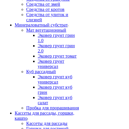
Средства от змей
Средства от кротов
Средства от улиток и
слизней
Минераловатный субстрат
Мат вегетационный
Эковер грунт грин
1.0
Эковер грунт грин
2.0
Эковер грунт томат
Эковер грунт
универсал
Куб рассадный
Эковер грунт куб
универсал
Эковер грунт куб
грин
Эковер грунт куб
салат
Пробка для проращивания
Кассеты для рассады, горшки,
кашпо
Кассеты для рассады
Горшки для растений