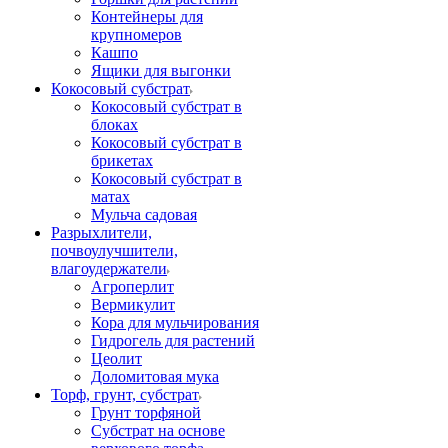
Контейнеры для
крупномеров
Кашпо
Ящики для выгонки
Кокосовый субстрат
Кокосовый субстрат в
блоках
Кокосовый субстрат в
брикетах
Кокосовый субстрат в
матах
Мульча садовая
Разрыхлители,
почвоулучшители,
влагоудержатели
Агроперлит
Вермикулит
Кора для мульчирования
Гидрогель для растений
Цеолит
Доломитовая мука
Торф, грунт, субстрат
Грунт торфяной
Субстрат на основе