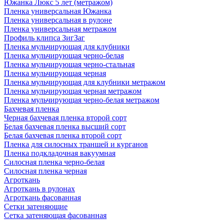
Южанка Люкс 5 лет (метражом)
Пленка универсальная Южанка
Пленка универсальная в рулоне
Пленка универсальная метражом
Профиль клипса ЗигЗаг
Пленка мульчирующая для клубники
Пленка мульчирующая черно-белая
Пленка мульчирующая черно-стальная
Пленка мульчирующая черная
Пленка мульчирующая для клубники метражом
Пленка мульчирующая черная метражом
Пленка мульчирующая черно-белая метражом
Бахчевая пленка
Черная бахчевая пленка второй сорт
Белая бахчевая пленка высший сорт
Белая бахчевая пленка второй сорт
Пленка для силосных траншей и курганов
Пленка подкладочная вакуумная
Силосная пленка черно-белая
Силосная пленка черная
Агроткань
Агроткань в рулонах
Агроткань фасованная
Сетки затеняющие
Сетка затеняющая фасованная