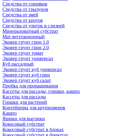
Средства от сорняков
Средства от грызунов
Средства от змей
Средства от кротов
Средства от улиток и слизней
Минераловатный субстрат
Мат вегетационный
Эковер грунт грин 1.0
Эковер грунт грин 2.0
Эковер грунт томат
Эковер грунт универсал
Куб рассадный
Эковер грунт куб универсал
Эковер грунт куб грин
Эковер грунт куб салат
Пробка для проращивания
Кассеты для рассады, горшки, кашпо
Кассеты для рассады
Горшки для растений
Контейнеры для крупномеров
Кашпо
Ящики для выгонки
Кокосовый субстрат
Кокосовый субстрат в блоках
Кокосовый субстрат в брикетах