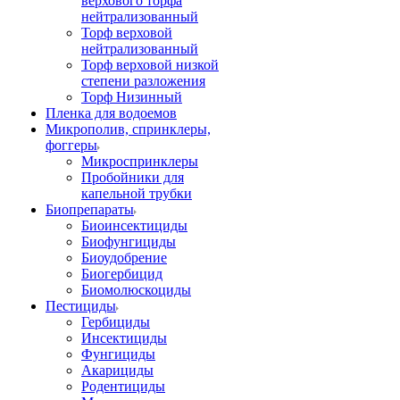
верхового торфа
нейтрализованный
Торф верховой
нейтрализованный
Торф верховой низкой
степени разложения
Торф Низинный
Пленка для водоемов
Микрополив, спринклеры,
фоггеры
Микроспринклеры
Пробойники для
капельной трубки
Биопрепараты
Биоинсектициды
Биофунгициды
Биоудобрение
Биогербицид
Биомолюскоциды
Пестициды
Гербициды
Инсектициды
Фунгициды
Акарициды
Родентициды