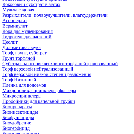
Кокосовый субстрат в матах
Мульча садовая
Разрыхлители, почвоулучшители, влагоудержатели
Агроперлит
Вермикулит
Кора для мульчирования
Гидрогель для растений
Цеолит
Доломитовая мука
Торф, грунт, субстрат
Грунт торфяной
Субстрат на основе верхового торфа нейтрализованный
Торф верховой нейтрализованный
Торф верховой низкой степени разложения
Торф Низинный
Пленка для водоемов
Микрополив, спринклеры, фоггеры
Микроспринклеры
Пробойники для капельной трубки
Биопрепараты
Биоинсектициды
Биофунгициды
Биоудобрение
Биогербицид
Биомолюскоциды