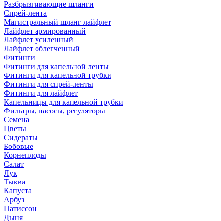
Разбрызгивающие шланги
Спрей-лента
Магистральный шланг лайфлет
Лайфлет армированный
Лайфлет усиленный
Лайфлет облегченный
Фитинги
Фитинги для капельной ленты
Фитинги для капельной трубки
Фитинги для спрей-ленты
Фитинги для лайфлет
Капельницы для капельной трубки
Фильтры, насосы, регуляторы
Семена
Цветы
Сидераты
Бобовые
Корнеплоды
Салат
Лук
Тыква
Капуста
Арбуз
Патиссон
Дыня