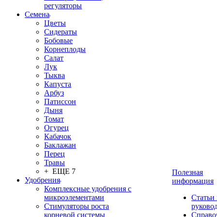
регуляторы
Семена
Цветы
Сидераты
Бобовые
Корнеплоды
Салат
Лук
Тыква
Капуста
Арбуз
Патиссон
Дыня
Томат
Огурец
Кабачок
Баклажан
Перец
Травы
+ ЕЩЕ 7
Полезная
Удобрения
информация
Комплексные удобрения с
микроэлементами
Статьи
Стимуляторы роста
руково
корневой системы
Справо