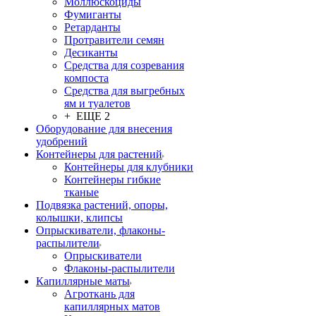
Моллюскоциды
Фумиганты
Ретарданты
Протравители семян
Десиканты
Средства для созревания
компоста
Средства для выгребных
ям и туалетов
+ ЕЩЕ 2
Оборудование для внесения
удобрений
Контейнеры для растений
Контейнеры для клубники
Контейнеры гибкие
тканые
Подвязка растений, опоры,
колышки, клипсы
Опрыскиватели, флаконы-
распылители
Опрыскиватели
Флаконы-распылители
Капиллярные маты
Агроткань для
капиллярных матов