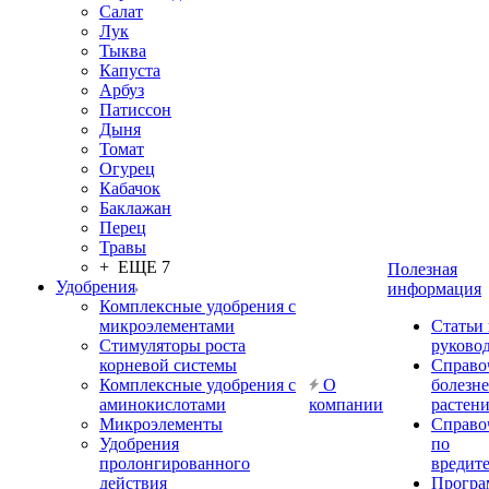
Салат
Лук
Тыква
Капуста
Арбуз
Патиссон
Дыня
Томат
Огурец
Кабачок
Баклажан
Перец
Травы
+ ЕЩЕ 7
Полезная
Удобрения
информация
Комплексные удобрения с
микроэлементами
Статьи
Стимуляторы роста
руково
корневой системы
Справо
Комплексные удобрения с
О
болезн
аминокислотами
компании
растен
Микроэлементы
Справо
Удобрения
по
пролонгированного
вредит
действия
Прогр