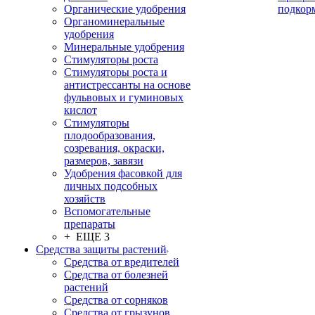
Органические удобрения
подкор
Органоминеральные
удобрения
Минеральные удобрения
Стимуляторы роста
Стимуляторы роста и
антистрессанты на основе
фульвовых и гуминовых
кислот
Стимуляторы
плодообразования,
созревания, окраски,
размеров, завязи
Удобрения фасовкой для
личных подсобных
хозяйств
Вспомогательные
препараты
+ ЕЩЕ 3
Средства защиты растений
Средства от вредителей
Средства от болезней
растений
Средства от сорняков
Средства от грызунов