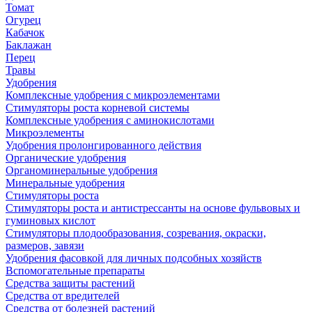
Томат
Огурец
Кабачок
Баклажан
Перец
Травы
Удобрения
Комплексные удобрения с микроэлементами
Стимуляторы роста корневой системы
Комплексные удобрения с аминокислотами
Микроэлементы
Удобрения пролонгированного действия
Органические удобрения
Органоминеральные удобрения
Минеральные удобрения
Стимуляторы роста
Стимуляторы роста и антистрессанты на основе фульвовых и
гуминовых кислот
Стимуляторы плодообразования, созревания, окраски,
размеров, завязи
Удобрения фасовкой для личных подсобных хозяйств
Вспомогательные препараты
Средства защиты растений
Средства от вредителей
Средства от болезней растений