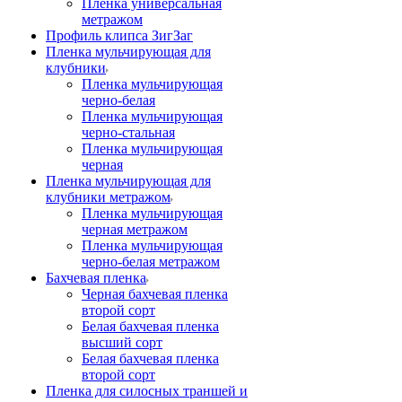
Пленка универсальная
метражом
Профиль клипса ЗигЗаг
Пленка мульчирующая для
клубники
Пленка мульчирующая
черно-белая
Пленка мульчирующая
черно-стальная
Пленка мульчирующая
черная
Пленка мульчирующая для
клубники метражом
Пленка мульчирующая
черная метражом
Пленка мульчирующая
черно-белая метражом
Бахчевая пленка
Черная бахчевая пленка
второй сорт
Белая бахчевая пленка
высший сорт
Белая бахчевая пленка
второй сорт
Пленка для силосных траншей и