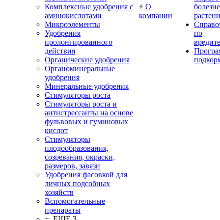
Комплексные удобрения с
О
болезн
аминокислотами
компании
растен
Микроэлементы
Справо
Удобрения
по
пролонгированного
вредит
действия
Прогр
Органические удобрения
подкор
Органоминеральные
удобрения
Минеральные удобрения
Стимуляторы роста
Стимуляторы роста и
антистрессанты на основе
фульвовых и гуминовых
кислот
Стимуляторы
плодообразования,
созревания, окраски,
размеров, завязи
Удобрения фасовкой для
личных подсобных
хозяйств
Вспомогательные
препараты
+ ЕЩЕ 3