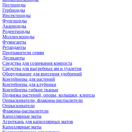
Пестициды
Гербициды
Инсектициды
Фунгициды
Акарициды
Родентициды
Моллюскоциды
Фумиганты
Ретарданты
Протравители семян
Десиканты
Средства для созревания компоста
Средства для выгребных ям и туалетов
Оборудование для внесения удобрений
Контейнеры для растений
Контейнеры для клубники
Контейнеры гибкие тканые
Подвязка растений, опоры, колышки, клипсы
Опрыскиватели, флаконы-распылители
Опрыскиватели
Флаконы-распылители
Капиллярные маты
Агроткань для капиллярных матов
Капиллярные маты