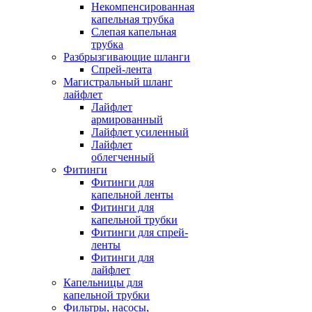
Некомпенсированная
капельная трубка
Слепая капельная
трубка
Разбрызгивающие шланги
Спрей-лента
Магистральный шланг
лайфлет
Лайфлет
армированный
Лайфлет усиленный
Лайфлет
облегченный
Фитинги
Фитинги для
капельной ленты
Фитинги для
капельной трубки
Фитинги для спрей-
ленты
Фитинги для
лайфлет
Капельницы для
капельной трубки
Фильтры, насосы,