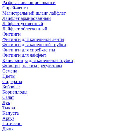
Разбрызгивающие шланги
Спрей-лента
Магистральный шланг лайфлет
Лайфлет армированный
Лайфлет усиленный
Лайфлет облегченный
Фитинги
Фитинги для капельной ленты
Фитинги для капельной трубки
Фитинги для спрей-ленты
Фитинги для лайфлет
Капельницы для капельной трубки
Фильтры, насосы, регуляторы
Семена
Цветы
Сидераты
Бобовые
Корнеплоды
Салат
Лук
Тыква
Капуста
Арбуз
Патиссон
Дыня