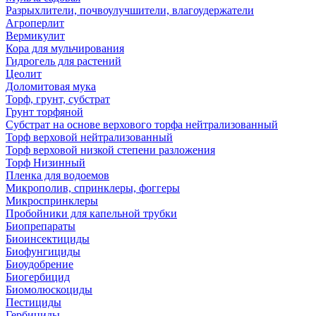
Разрыхлители, почвоулучшители, влагоудержатели
Агроперлит
Вермикулит
Кора для мульчирования
Гидрогель для растений
Цеолит
Доломитовая мука
Торф, грунт, субстрат
Грунт торфяной
Субстрат на основе верхового торфа нейтрализованный
Торф верховой нейтрализованный
Торф верховой низкой степени разложения
Торф Низинный
Пленка для водоемов
Микрополив, спринклеры, фоггеры
Микроспринклеры
Пробойники для капельной трубки
Биопрепараты
Биоинсектициды
Биофунгициды
Биоудобрение
Биогербицид
Биомолюскоциды
Пестициды
Гербициды