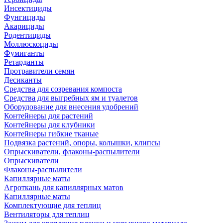
Инсектициды
Фунгициды
Акарициды
Родентициды
Моллюскоциды
Фумиганты
Ретарданты
Протравители семян
Десиканты
Средства для созревания компоста
Средства для выгребных ям и туалетов
Оборудование для внесения удобрений
Контейнеры для растений
Контейнеры для клубники
Контейнеры гибкие тканые
Подвязка растений, опоры, колышки, клипсы
Опрыскиватели, флаконы-распылители
Опрыскиватели
Флаконы-распылители
Капиллярные маты
Агроткань для капиллярных матов
Капиллярные маты
Комплектующие для теплиц
Вентиляторы для теплиц