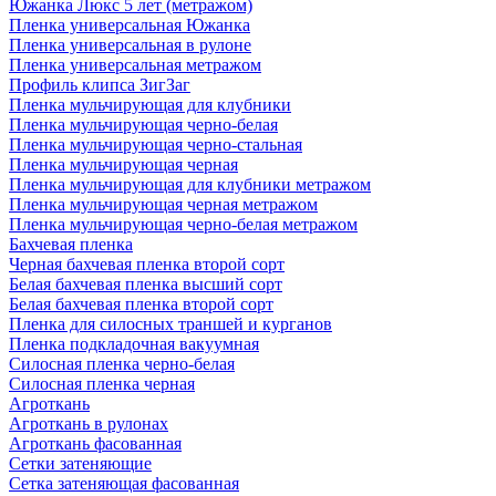
Южанка Люкс 5 лет (метражом)
Пленка универсальная Южанка
Пленка универсальная в рулоне
Пленка универсальная метражом
Профиль клипса ЗигЗаг
Пленка мульчирующая для клубники
Пленка мульчирующая черно-белая
Пленка мульчирующая черно-стальная
Пленка мульчирующая черная
Пленка мульчирующая для клубники метражом
Пленка мульчирующая черная метражом
Пленка мульчирующая черно-белая метражом
Бахчевая пленка
Черная бахчевая пленка второй сорт
Белая бахчевая пленка высший сорт
Белая бахчевая пленка второй сорт
Пленка для силосных траншей и курганов
Пленка подкладочная вакуумная
Силосная пленка черно-белая
Силосная пленка черная
Агроткань
Агроткань в рулонах
Агроткань фасованная
Сетки затеняющие
Сетка затеняющая фасованная