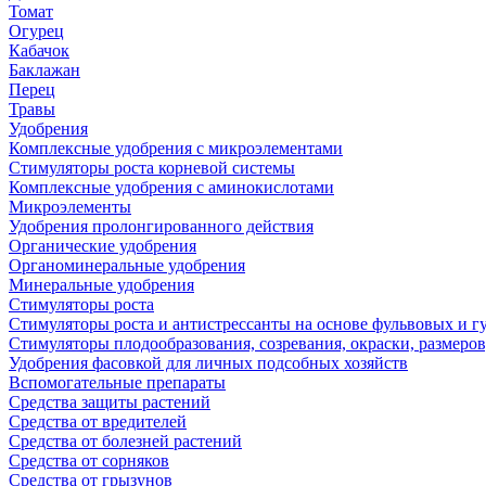
Томат
Огурец
Кабачок
Баклажан
Перец
Травы
Удобрения
Комплексные удобрения с микроэлементами
Стимуляторы роста корневой системы
Комплексные удобрения с аминокислотами
Микроэлементы
Удобрения пролонгированного действия
Органические удобрения
Органоминеральные удобрения
Минеральные удобрения
Стимуляторы роста
Стимуляторы роста и антистрессанты на основе фульвовых и 
Стимуляторы плодообразования, созревания, окраски, размеров,
Удобрения фасовкой для личных подсобных хозяйств
Вспомогательные препараты
Средства защиты растений
Средства от вредителей
Средства от болезней растений
Средства от сорняков
Средства от грызунов