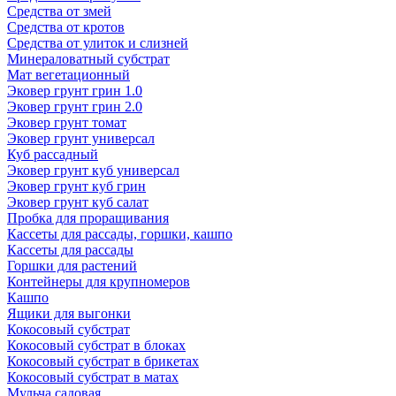
Средства от змей
Средства от кротов
Средства от улиток и слизней
Минераловатный субстрат
Мат вегетационный
Эковер грунт грин 1.0
Эковер грунт грин 2.0
Эковер грунт томат
Эковер грунт универсал
Куб рассадный
Эковер грунт куб универсал
Эковер грунт куб грин
Эковер грунт куб салат
Пробка для проращивания
Кассеты для рассады, горшки, кашпо
Кассеты для рассады
Горшки для растений
Контейнеры для крупномеров
Кашпо
Ящики для выгонки
Кокосовый субстрат
Кокосовый субстрат в блоках
Кокосовый субстрат в брикетах
Кокосовый субстрат в матах
Мульча садовая