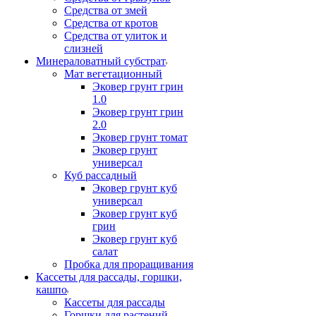
Средства от змей
Средства от кротов
Средства от улиток и
слизней
Минераловатный субстрат
Мат вегетационный
Эковер грунт грин
1.0
Эковер грунт грин
2.0
Эковер грунт томат
Эковер грунт
универсал
Куб рассадный
Эковер грунт куб
универсал
Эковер грунт куб
грин
Эковер грунт куб
салат
Пробка для проращивания
Кассеты для рассады, горшки,
кашпо
Кассеты для рассады
Горшки для растений