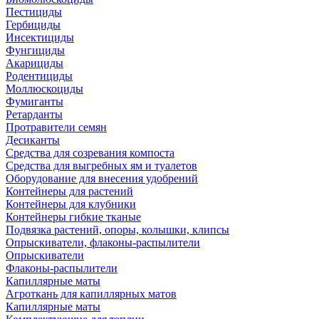
Пестициды
Гербициды
Инсектициды
Фунгициды
Акарициды
Родентициды
Моллюскоциды
Фумиганты
Ретарданты
Протравители семян
Десиканты
Средства для созревания компоста
Средства для выгребных ям и туалетов
Оборудование для внесения удобрений
Контейнеры для растений
Контейнеры для клубники
Контейнеры гибкие тканые
Подвязка растений, опоры, колышки, клипсы
Опрыскиватели, флаконы-распылители
Опрыскиватели
Флаконы-распылители
Капиллярные маты
Агроткань для капиллярных матов
Капиллярные маты