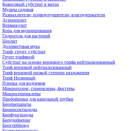
Кокосовый субстрат в матах
Мульча садовая
Разрыхлители, почвоулучшители, влагоудержатели
Агроперлит
Вермикулит
Кора для мульчирования
Гидрогель для растений
Цеолит
Доломитовая мука
Торф, грунт, субстрат
Грунт торфяной
Субстрат на основе верхового торфа нейтрализованный
Торф верховой нейтрализованный
Торф верховой низкой степени разложения
Торф Низинный
Пленка для водоемов
Микрополив, спринклеры, фоггеры
Микроспринклеры
Пробойники для капельной трубки
Биопрепараты
Биоинсектициды
Биофунгициды
Биоудобрение
Биогербицид
Биомолюскоциды