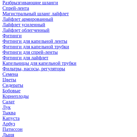
Разбрызгивающие шланги
Спрей-лента
Магистральный шланг лайфлет
Лайфлет армированный
Лайфлет усиленный
Лайфлет облегченный
Фитинги
Фитинги для капельной ленты
Фитинги для капельной трубки
Фитинги для спрей-ленты
Фитинги для лайфлет
Капельницы для капельной трубки
Фильтры, насосы, регуляторы
Семена
Цветы
Сидераты
Бобовые
Корнеплоды
Салат
Лук
Тыква
Капуста
Арбуз
Патиссон
Дыня