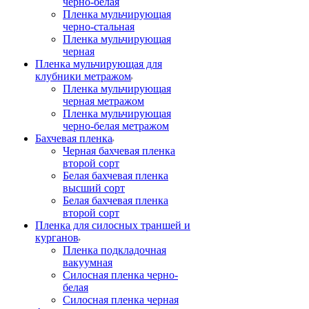
черно-белая
Пленка мульчирующая
черно-стальная
Пленка мульчирующая
черная
Пленка мульчирующая для
клубники метражом
Пленка мульчирующая
черная метражом
Пленка мульчирующая
черно-белая метражом
Бахчевая пленка
Черная бахчевая пленка
второй сорт
Белая бахчевая пленка
высший сорт
Белая бахчевая пленка
второй сорт
Пленка для силосных траншей и
курганов
Пленка подкладочная
вакуумная
Силосная пленка черно-
белая
Силосная пленка черная