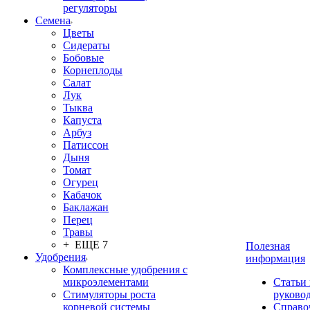
регуляторы
Семена
Цветы
Сидераты
Бобовые
Корнеплоды
Салат
Лук
Тыква
Капуста
Арбуз
Патиссон
Дыня
Томат
Огурец
Кабачок
Баклажан
Перец
Травы
+ ЕЩЕ 7
Полезная
Удобрения
информация
Комплексные удобрения с
микроэлементами
Статьи
Стимуляторы роста
руково
корневой системы
Справо