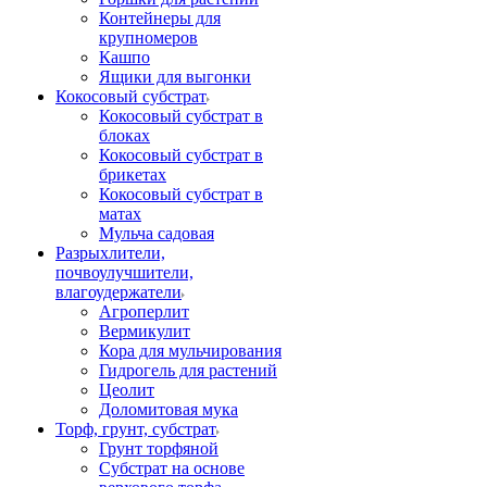
Контейнеры для
крупномеров
Кашпо
Ящики для выгонки
Кокосовый субстрат
Кокосовый субстрат в
блоках
Кокосовый субстрат в
брикетах
Кокосовый субстрат в
матах
Мульча садовая
Разрыхлители,
почвоулучшители,
влагоудержатели
Агроперлит
Вермикулит
Кора для мульчирования
Гидрогель для растений
Цеолит
Доломитовая мука
Торф, грунт, субстрат
Грунт торфяной
Субстрат на основе