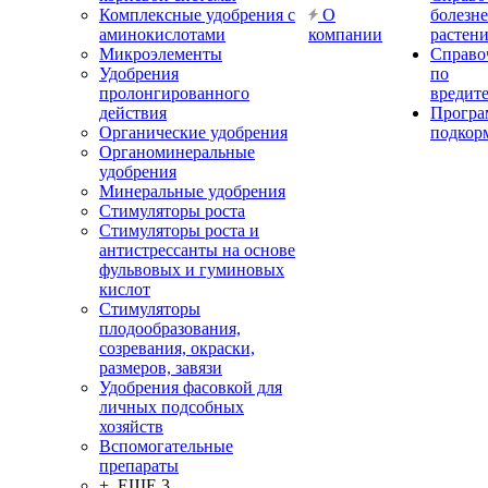
Комплексные удобрения с
О
болезн
аминокислотами
компании
растен
Микроэлементы
Справо
Удобрения
по
пролонгированного
вредит
действия
Прогр
Органические удобрения
подкор
Органоминеральные
удобрения
Минеральные удобрения
Стимуляторы роста
Стимуляторы роста и
антистрессанты на основе
фульвовых и гуминовых
кислот
Стимуляторы
плодообразования,
созревания, окраски,
размеров, завязи
Удобрения фасовкой для
личных подсобных
хозяйств
Вспомогательные
препараты
+ ЕЩЕ 3