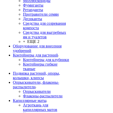
Моллюскоциды
Фумиганты
Ретарданты
Протравители семян
Десиканты
Средства для созревания
компоста
Средства для выгребных
ям и туалетов
+ ЕЩЕ 2
Оборудование для внесения
удобрений
Контейнеры для растений
Контейнеры для клубники
Контейнеры гибкие
тканые
Подвязка растений, опоры,
колышки, клипсы
Опрыскиватели, флаконы-
распылители
Опрыскиватели
Флаконы-распылители
Капиллярные маты
Агроткань для
капиллярных матов