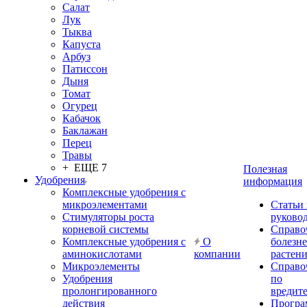
Салат
Лук
Тыква
Капуста
Арбуз
Патиссон
Дыня
Томат
Огурец
Кабачок
Баклажан
Перец
Травы
+ ЕЩЕ 7
Полезная
Удобрения
информация
Комплексные удобрения с
микроэлементами
Статьи
Стимуляторы роста
руково
корневой системы
Справо
Комплексные удобрения с
О
болезн
аминокислотами
компании
растен
Микроэлементы
Справо
Удобрения
по
пролонгированного
вредит
действия
Прогр