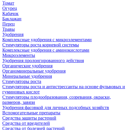
Томат
Огурец
Кабачок
Баклажан
Перец
Травы
Удобрения
Комплексные удобрения с микроэлементами
Стимуляторы роста корневой системы
Комплексные удобрения с аминокислотами
Микроэлементы
Удобрения пролонгированного действия
Органические удобрения
Органоминеральные удобрения
Минеральные удобрения
Стимуляторы роста
Стимуляторы роста и антистрессанты на основе фульвовых и
гуминовых кислот
Стимуляторы плодообразования, созревания, окраски,
размеров, завязи
Удобрения фасовкой для личных подсобных хозяйств
Вспомогательные препараты
Средства защиты растений
Средства от вредителей
Средства от болезней растений