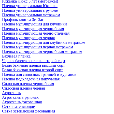
Южанка Люкс 5 лет (метражом)
Пленка универсальная Южанка
Пленка универсальная в рулоне
Пленка универсальная метражом
Профиль клипса ЗигЗаг
Пленка мульчирующая для клубники
Пленка мульчирующая черно-белая
Пленка мульчирующая черно-стальная
Пленка мульчирующая черная
Пленка мульчирующая для клубники метражом
Пленка мульчирующая черная метражом
Пленка мульчирующая черно-белая метражом
Бахчевая пленка
Черная бахчевая пленка второй сорт
Белая бахчевая пленка высший сорт
Белая бахчевая пленка второй сорт
Пленка для силосных траншей и курганов
Пленка подкладочная вакуумная
Силосная пленка черно-белая
Силосная пленка черная
Агроткань
Агроткань в рулонах
Агроткань фасованная
Сетки затеняющие
Сетка затеняющая фасованная