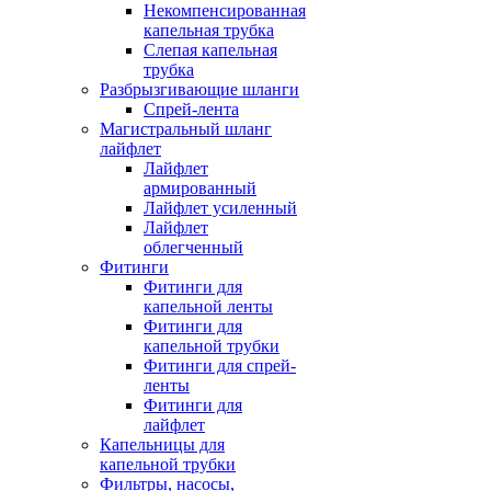
Некомпенсированная
капельная трубка
Слепая капельная
трубка
Разбрызгивающие шланги
Спрей-лента
Магистральный шланг
лайфлет
Лайфлет
армированный
Лайфлет усиленный
Лайфлет
облегченный
Фитинги
Фитинги для
капельной ленты
Фитинги для
капельной трубки
Фитинги для спрей-
ленты
Фитинги для
лайфлет
Капельницы для
капельной трубки
Фильтры, насосы,