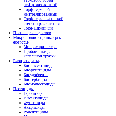
верхового торфа
нейтрализованный
Торф верховой
нейтрализованный
Торф верховой низкой
степени разложения
Торф Низинный
Пленка для водоемов
Микрополив, спринклеры,
фоггеры
Микроспринклеры
Пробойники для
капельной трубки
Биопрепараты
Биоинсектициды
Биофунгициды
Биоудобрение
Биогербицид
Биомолюскоциды
Пестициды
Гербициды
Инсектициды
Фунгициды
Акарициды
Родентициды