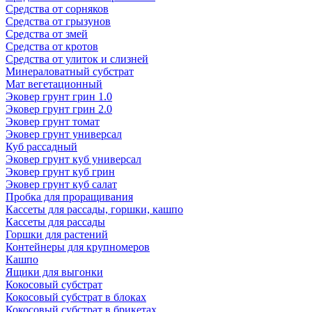
Средства от сорняков
Средства от грызунов
Средства от змей
Средства от кротов
Средства от улиток и слизней
Минераловатный субстрат
Мат вегетационный
Эковер грунт грин 1.0
Эковер грунт грин 2.0
Эковер грунт томат
Эковер грунт универсал
Куб рассадный
Эковер грунт куб универсал
Эковер грунт куб грин
Эковер грунт куб салат
Пробка для проращивания
Кассеты для рассады, горшки, кашпо
Кассеты для рассады
Горшки для растений
Контейнеры для крупномеров
Кашпо
Ящики для выгонки
Кокосовый субстрат
Кокосовый субстрат в блоках
Кокосовый субстрат в брикетах