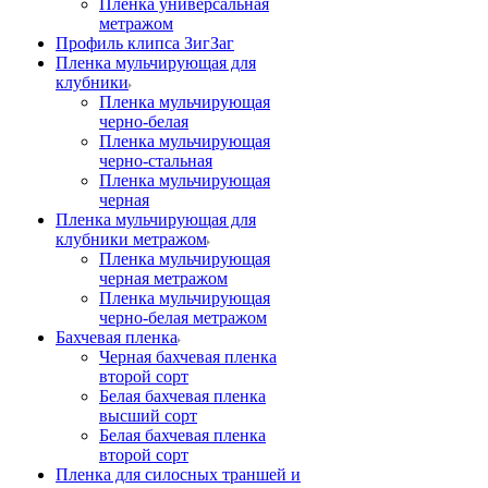
Пленка универсальная
метражом
Профиль клипса ЗигЗаг
Пленка мульчирующая для
клубники
Пленка мульчирующая
черно-белая
Пленка мульчирующая
черно-стальная
Пленка мульчирующая
черная
Пленка мульчирующая для
клубники метражом
Пленка мульчирующая
черная метражом
Пленка мульчирующая
черно-белая метражом
Бахчевая пленка
Черная бахчевая пленка
второй сорт
Белая бахчевая пленка
высший сорт
Белая бахчевая пленка
второй сорт
Пленка для силосных траншей и