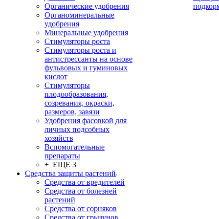
Органические удобрения
подкор
Органоминеральные
удобрения
Минеральные удобрения
Стимуляторы роста
Стимуляторы роста и
антистрессанты на основе
фульвовых и гуминовых
кислот
Стимуляторы
плодообразования,
созревания, окраски,
размеров, завязи
Удобрения фасовкой для
личных подсобных
хозяйств
Вспомогательные
препараты
+ ЕЩЕ 3
Средства защиты растений
Средства от вредителей
Средства от болезней
растений
Средства от сорняков
Средства от грызунов