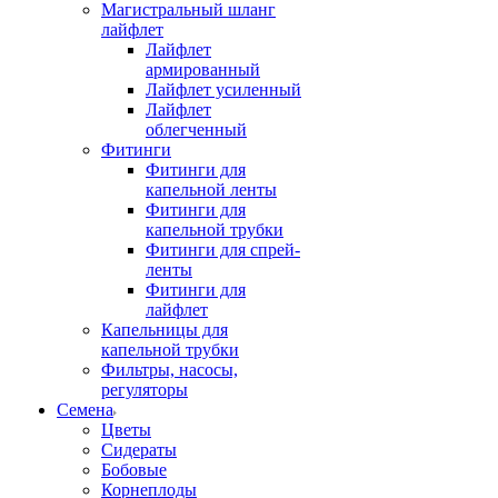
Магистральный шланг
лайфлет
Лайфлет
армированный
Лайфлет усиленный
Лайфлет
облегченный
Фитинги
Фитинги для
капельной ленты
Фитинги для
капельной трубки
Фитинги для спрей-
ленты
Фитинги для
лайфлет
Капельницы для
капельной трубки
Фильтры, насосы,
регуляторы
Семена
Цветы
Сидераты
Бобовые
Корнеплоды