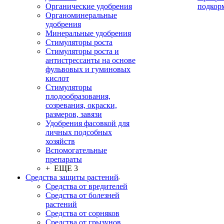
Органические удобрения
подкор
Органоминеральные
удобрения
Минеральные удобрения
Стимуляторы роста
Стимуляторы роста и
антистрессанты на основе
фульвовых и гуминовых
кислот
Стимуляторы
плодообразования,
созревания, окраски,
размеров, завязи
Удобрения фасовкой для
личных подсобных
хозяйств
Вспомогательные
препараты
+ ЕЩЕ 3
Средства защиты растений
Средства от вредителей
Средства от болезней
растений
Средства от сорняков
Средства от грызунов