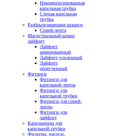
Некомпенсированная
капельная трубка
Слепая капельная
трубка
Разбрызгивающие шланги
Спрей-лента
Магистральный шланг
лайфлет
Лайфлет
армированный
Лайфлет усиленный
Лайфлет
облегченный
Фитинги
Фитинги для
капельной ленты
Фитинги для
капельной трубки
Фитинги для спрей-
ленты
Фитинги для
лайфлет
Капельницы для
капельной трубки
Фильтры, насосы,