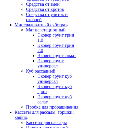
Средства от змей
Средства от кротов
Средства от улиток и
слизней
Минераловатный субстрат
Мат вегетационный
Эковер грунт грин
1.0
Эковер грунт грин
2.0
Эковер грунт томат
Эковер грунт
универсал
Куб рассадный
Эковер грунт куб
универсал
Эковер грунт куб
грин
Эковер грунт куб
салат
Пробка для проращивания
Кассеты для рассады, горшки,
кашпо
Кассеты для рассады
Горшки для растений