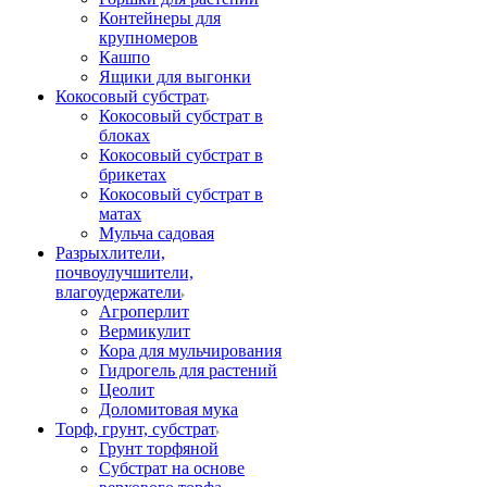
Контейнеры для
крупномеров
Кашпо
Ящики для выгонки
Кокосовый субстрат
Кокосовый субстрат в
блоках
Кокосовый субстрат в
брикетах
Кокосовый субстрат в
матах
Мульча садовая
Разрыхлители,
почвоулучшители,
влагоудержатели
Агроперлит
Вермикулит
Кора для мульчирования
Гидрогель для растений
Цеолит
Доломитовая мука
Торф, грунт, субстрат
Грунт торфяной
Субстрат на основе