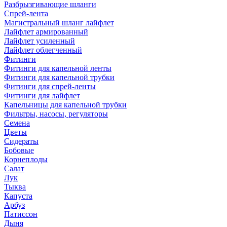
Разбрызгивающие шланги
Спрей-лента
Магистральный шланг лайфлет
Лайфлет армированный
Лайфлет усиленный
Лайфлет облегченный
Фитинги
Фитинги для капельной ленты
Фитинги для капельной трубки
Фитинги для спрей-ленты
Фитинги для лайфлет
Капельницы для капельной трубки
Фильтры, насосы, регуляторы
Семена
Цветы
Сидераты
Бобовые
Корнеплоды
Салат
Лук
Тыква
Капуста
Арбуз
Патиссон
Дыня