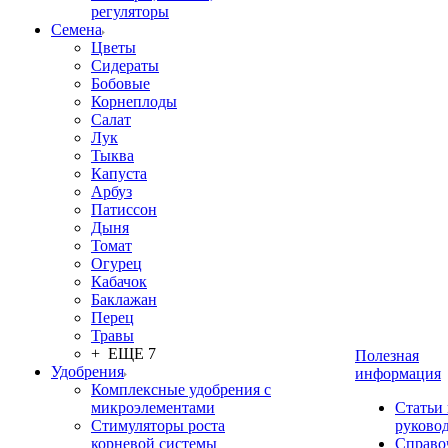
регуляторы
Семена
Цветы
Сидераты
Бобовые
Корнеплоды
Салат
Лук
Тыква
Капуста
Арбуз
Патиссон
Дыня
Томат
Огурец
Кабачок
Баклажан
Перец
Травы
+ ЕЩЕ 7
Полезная
Удобрения
информация
Комплексные удобрения с
микроэлементами
Статьи
Стимуляторы роста
руково
корневой системы
Справо