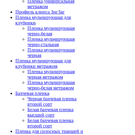
Пленка универсальная
метражом
Профиль клипса ЗигЗаг
Пленка мульчирующая для
клубники
Пленка мульчирующая
черно-белая
Пленка мульчирующая
черно-стальная
Пленка мульчирующая
черная
Пленка мульчирующая для
клубники метражом
Пленка мульчирующая
черная метражом
Пленка мульчирующая
черно-белая метражом
Бахчевая пленка
Черная бахчевая пленка
второй сорт
Белая бахчевая пленка
высший сорт
Белая бахчевая пленка
второй сорт
Пленка для силосных траншей и