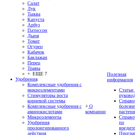
Салат
Лук
Тыква
Капуста
Арбуз
Патиссон
Дыня
Томат
Огурец
Кабачок
Баклажан
Перец
Травы
+ ЕЩЕ 7
Полезная
Удобрения
информация
Комплексные удобрения с
микроэлементами
Статьи
Стимуляторы роста
руково
корневой системы
Справо
Комплексные удобрения с
О
болезн
аминокислотами
компании
растен
Микроэлементы
Справо
Удобрения
по
пролонгированного
вредит
действия
Прогр