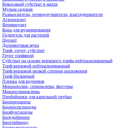
Кокосовый субстрат в матах
Мульча садовая
Разрыхлители, почвоулучшители, влагоудержатели
Агроперлит
Вермикулит
Кора для мульчирования
Гидрогель для растений
Цеолит
Доломитовая мука
Торф, грунт, субстрат
Грунт торфяной
Субстрат на основе верхового торфа нейтрализованный
Торф верховой нейтрализованный
Торф верховой низкой степени разложения
Торф Низинный
Пленка для водоемов
Микрополив, спринклеры, фоггеры
Микроспринклеры
Пробойники для капельной трубки
Биопрепараты
Биоинсектициды
Биофунгициды
Биоудобрение
Биогербицид
Биомолюскоциды