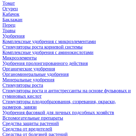
Томат
Огурец
Кабачок
Баклажан
Перец
Травы
Удобрения
Комплексные удобрения с микроэлементами
Стимуляторы роста корневой системы
Комплексные удобрения с аминокислотами
Микроэлементы
Удобрения пролонгированного действия
Органические удобрения
Органоминеральные удобрения
Минеральные удобрения
Стимуляторы роста
Стимуляторы роста и антистрессанты на основе фульвовых и
гуминовых кислот
Стимуляторы плодообразования, созревания, окраски,
размеров, завязи
Удобрения фасовкой для личных подсобных хозяйств
Вспомогательные препараты
Средства защиты растений
Средства от вредителей
Средства от болезней растений