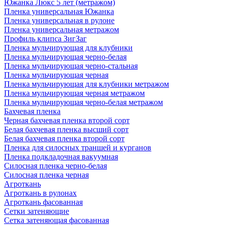
Южанка Люкс 5 лет (метражом)
Пленка универсальная Южанка
Пленка универсальная в рулоне
Пленка универсальная метражом
Профиль клипса ЗигЗаг
Пленка мульчирующая для клубники
Пленка мульчирующая черно-белая
Пленка мульчирующая черно-стальная
Пленка мульчирующая черная
Пленка мульчирующая для клубники метражом
Пленка мульчирующая черная метражом
Пленка мульчирующая черно-белая метражом
Бахчевая пленка
Черная бахчевая пленка второй сорт
Белая бахчевая пленка высший сорт
Белая бахчевая пленка второй сорт
Пленка для силосных траншей и курганов
Пленка подкладочная вакуумная
Силосная пленка черно-белая
Силосная пленка черная
Агроткань
Агроткань в рулонах
Агроткань фасованная
Сетки затеняющие
Сетка затеняющая фасованная