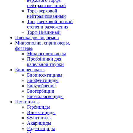
верхового торфа
нейтрализованный
Торф верховой
нейтрализованный
Торф верховой низкой
степени разложения
Торф Низинный
Пленка для водоемов
Микрополив, спринклеры,
фоггеры
Микроспринклеры
Пробойники для
капельной трубки
Биопрепараты
Биоинсектициды
Биофунгициды
Биоудобрение
Биогербицид
Биомолюскоциды
Пестициды
Гербициды
Инсектициды
Фунгициды
Акарициды
Родентициды