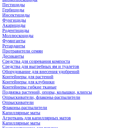
Пестициды
Гербициды
Инсектициды
Фунгициды
Акарициды
Родентициды
Моллюскоциды
Фумиганты
Ретарданты
Протравители семян
Десиканты
Средства для созревания компоста
Средства для выгребных ям и туалетов
Оборудование для внесения удобрений
Контейнеры для растений
Контейнеры для клубники
Контейнеры гибкие тканые
Подвязка растений, опоры, колышки, клипсы
Опрыскиватели, флаконы-распылители
Опрыскиватели
Флаконы-распылители
Капиллярные маты
Агроткань для капиллярных матов
Капиллярные маты