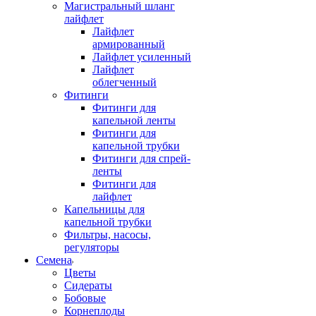
Магистральный шланг
лайфлет
Лайфлет
армированный
Лайфлет усиленный
Лайфлет
облегченный
Фитинги
Фитинги для
капельной ленты
Фитинги для
капельной трубки
Фитинги для спрей-
ленты
Фитинги для
лайфлет
Капельницы для
капельной трубки
Фильтры, насосы,
регуляторы
Семена
Цветы
Сидераты
Бобовые
Корнеплоды