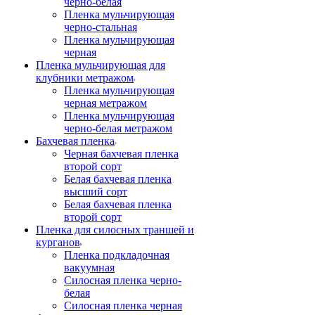
черно-белая
Пленка мульчирующая
черно-стальная
Пленка мульчирующая
черная
Пленка мульчирующая для
клубники метражом
Пленка мульчирующая
черная метражом
Пленка мульчирующая
черно-белая метражом
Бахчевая пленка
Черная бахчевая пленка
второй сорт
Белая бахчевая пленка
высший сорт
Белая бахчевая пленка
второй сорт
Пленка для силосных траншей и
курганов
Пленка подкладочная
вакуумная
Силосная пленка черно-
белая
Силосная пленка черная