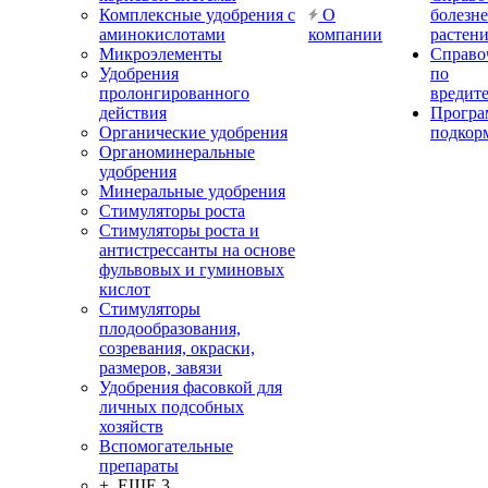
Комплексные удобрения с
О
болезн
аминокислотами
компании
растен
Микроэлементы
Справо
Удобрения
по
пролонгированного
вредит
действия
Прогр
Органические удобрения
подкор
Органоминеральные
удобрения
Минеральные удобрения
Стимуляторы роста
Стимуляторы роста и
антистрессанты на основе
фульвовых и гуминовых
кислот
Стимуляторы
плодообразования,
созревания, окраски,
размеров, завязи
Удобрения фасовкой для
личных подсобных
хозяйств
Вспомогательные
препараты
+ ЕЩЕ 3