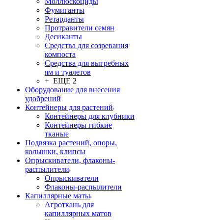
Моллюскоциды
Фумиганты
Ретарданты
Протравители семян
Десиканты
Средства для созревания
компоста
Средства для выгребных
ям и туалетов
+ ЕЩЕ 2
Оборудование для внесения
удобрений
Контейнеры для растений
Контейнеры для клубники
Контейнеры гибкие
тканые
Подвязка растений, опоры,
колышки, клипсы
Опрыскиватели, флаконы-
распылители
Опрыскиватели
Флаконы-распылители
Капиллярные маты
Агроткань для
капиллярных матов