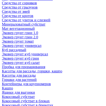
Средства от сорняков
Средства от грызунов
Средства от змей
Средства от кротов
Средства от улиток и слизней
Минераловатный субстрат
Мат вегетационный
Эковер грунт грин 1.0
Эковер грунт грин 2.0
Эковер грунт томат
Эковер грунт универсал
Куб рассадный
Эковер грунт куб универсал
Эковер грунт куб грин
Эковер грунт куб салат
Пробка для проращивания
Кассеты для рассады, горшки, кашпо
Кассеты для рассады
Горшки для растений
Контейнеры для крупномеров
Кашпо
Ящики для выгонки
Кокосовый субстрат
Кокосовый субстрат в блоках
Кокосовый субстрат в брикетах