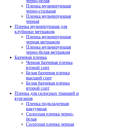
черно-белая
Пленка мульчирующая
черно-стальная
Пленка мульчирующая
черная
Пленка мульчирующая для
клубники метражом
Пленка мульчирующая
черная метражом
Пленка мульчирующая
черно-белая метражом
Бахчевая пленка
Черная бахчевая пленка
второй сорт
Белая бахчевая пленка
высший сорт
Белая бахчевая пленка
второй сорт
Пленка для силосных траншей и
курганов
Пленка подкладочная
вакуумная
Силосная пленка черно-
белая
Силосная пленка черная