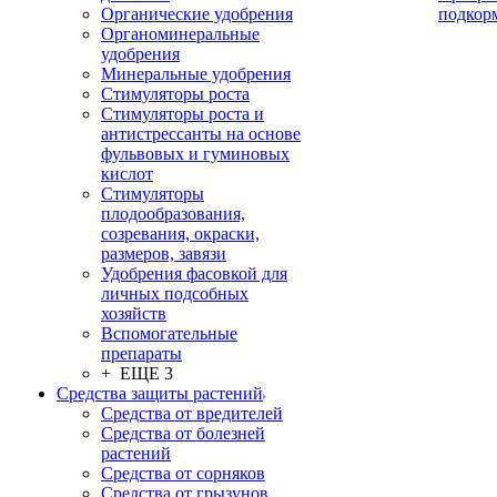
Органические удобрения
подкор
Органоминеральные
удобрения
Минеральные удобрения
Стимуляторы роста
Стимуляторы роста и
антистрессанты на основе
фульвовых и гуминовых
кислот
Стимуляторы
плодообразования,
созревания, окраски,
размеров, завязи
Удобрения фасовкой для
личных подсобных
хозяйств
Вспомогательные
препараты
+ ЕЩЕ 3
Средства защиты растений
Средства от вредителей
Средства от болезней
растений
Средства от сорняков
Средства от грызунов