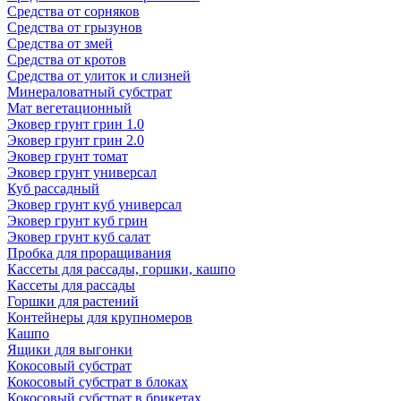
Средства от сорняков
Средства от грызунов
Средства от змей
Средства от кротов
Средства от улиток и слизней
Минераловатный субстрат
Мат вегетационный
Эковер грунт грин 1.0
Эковер грунт грин 2.0
Эковер грунт томат
Эковер грунт универсал
Куб рассадный
Эковер грунт куб универсал
Эковер грунт куб грин
Эковер грунт куб салат
Пробка для проращивания
Кассеты для рассады, горшки, кашпо
Кассеты для рассады
Горшки для растений
Контейнеры для крупномеров
Кашпо
Ящики для выгонки
Кокосовый субстрат
Кокосовый субстрат в блоках
Кокосовый субстрат в брикетах