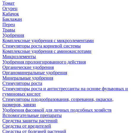
Томат
Огурец
Кабачок
Баклажан
Перец
Травы
Удобрения
Комплексные удобрения с микроэлементами
Стимуляторы роста корневой системы
Комплексные удобрения с аминокислотами
Микроэлементы
Удобрения пролонгированного действия
Органические удобрения
Органоминеральные удобрения
Минеральные удобрения
Стимуляторы роста
Стимуляторы роста и антистрессанты на основе фульвовых и
гуминовых кислот
Стимуляторы плодообразования, созревания, окраски,
размеров, завязи
Удобрения фасовкой для личных подсобных хозяйств
Вспомогательные препараты
Средства защиты растений
Средства от вредителей
Средства от болезней растений