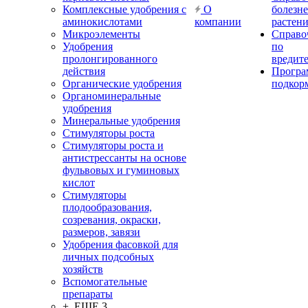
Комплексные удобрения с
О
болезн
аминокислотами
компании
растен
Микроэлементы
Справо
Удобрения
по
пролонгированного
вредит
действия
Прогр
Органические удобрения
подкор
Органоминеральные
удобрения
Минеральные удобрения
Стимуляторы роста
Стимуляторы роста и
антистрессанты на основе
фульвовых и гуминовых
кислот
Стимуляторы
плодообразования,
созревания, окраски,
размеров, завязи
Удобрения фасовкой для
личных подсобных
хозяйств
Вспомогательные
препараты
+ ЕЩЕ 3