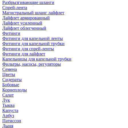
Разбрызгивающие шланги
Спрей-лента
Магистральный шланг лайфлет
Лайфлет армированный
Лайфлет усиленный
Лайфлет облегченный
Фитинги
Фитинги для капельной ленты
Фитинги для капельной трубки
Фитинги для спрей-ленты
Фитинги для лайфлет
Капельницы для капельной трубки
Фильтры, насосы, регуляторы
Семена
Цветы
Сидераты
Бобовые
Корнеплоды
Салат
Лук
Тыква
Капуста
Арбуз
Патиссон
Дыня