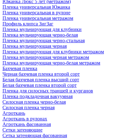
Южанка Люкс 5 лет (метражом)
Пленка универсальная Южанка
Пленка универсальная в рулоне
Пленка универсальная метражом
Профиль клипса ЗигЗаг
Пленка мульчирующая для клубники
Пленка мульчирующая черно-белая
Пленка мульчирующая черно-стальная
Пленка мульчирующая черная
Пленка мульчирующая для клубники метражом
Пленка мульчирующая черная метражом
Пленка мульчирующая черно-белая метражом
Бахчевая пленка
Черная бахчевая пленка второй сорт
Белая бахчевая пленка высший сорт
Белая бахчевая пленка второй сорт
Пленка для силосных траншей и курганов
Пленка подкладочная вакуумная
Силосная пленка черно-белая
Силосная пленка черная
Агроткань
Агроткань в рулонах
Агроткань фасованная
Сетки затеняющие
Сетка затеняющая фасованная