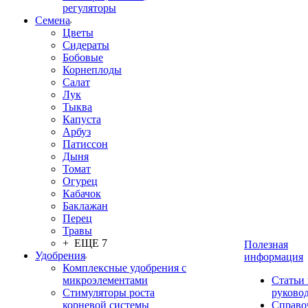
регуляторы
Семена
Цветы
Сидераты
Бобовые
Корнеплоды
Салат
Лук
Тыква
Капуста
Арбуз
Патиссон
Дыня
Томат
Огурец
Кабачок
Баклажан
Перец
Травы
+ ЕЩЕ 7
Полезная
Удобрения
информация
Комплексные удобрения с
микроэлементами
Статьи
Стимуляторы роста
руково
корневой системы
Справо