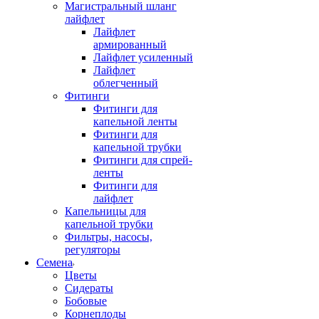
Магистральный шланг
лайфлет
Лайфлет
армированный
Лайфлет усиленный
Лайфлет
облегченный
Фитинги
Фитинги для
капельной ленты
Фитинги для
капельной трубки
Фитинги для спрей-
ленты
Фитинги для
лайфлет
Капельницы для
капельной трубки
Фильтры, насосы,
регуляторы
Семена
Цветы
Сидераты
Бобовые
Корнеплоды