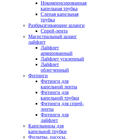
Некомпенсированная
капельная трубка
Слепая капельная
трубка
Разбрызгивающие шланги
Спрей-лента
Магистральный шланг
лайфлет
Лайфлет
армированный
Лайфлет усиленный
Лайфлет
облегченный
Фитинги
Фитинги для
капельной ленты
Фитинги для
капельной трубки
Фитинги для спрей-
ленты
Фитинги для
лайфлет
Капельницы для
капельной трубки
Фильтры, насосы,