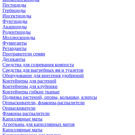
Пестициды
Гербициды
Инсектициды
Фунгициды
Акарициды
Родентициды
Моллюскоциды
Фумиганты
Ретарданты
Протравители семян
Десиканты
Средства для созревания компоста
Средства для выгребных ям и туалетов
Оборудование для внесения удобрений
Контейнеры для растений
Контейнеры для клубники
Контейнеры гибкие тканые
Подвязка растений, опоры, колышки, клипсы
Опрыскиватели, флаконы-распылители
Опрыскиватели
Флаконы-распылители
Капиллярные маты
Агроткань для капиллярных матов
Капиллярные маты