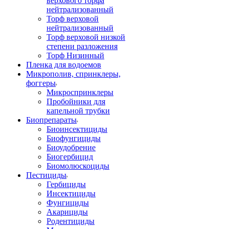
верхового торфа
нейтрализованный
Торф верховой
нейтрализованный
Торф верховой низкой
степени разложения
Торф Низинный
Пленка для водоемов
Микрополив, спринклеры,
фоггеры
Микроспринклеры
Пробойники для
капельной трубки
Биопрепараты
Биоинсектициды
Биофунгициды
Биоудобрение
Биогербицид
Биомолюскоциды
Пестициды
Гербициды
Инсектициды
Фунгициды
Акарициды
Родентициды