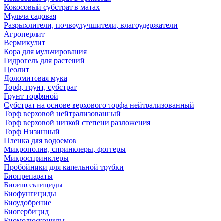
Кокосовый субстрат в матах
Мульча садовая
Разрыхлители, почвоулучшители, влагоудержатели
Агроперлит
Вермикулит
Кора для мульчирования
Гидрогель для растений
Цеолит
Доломитовая мука
Торф, грунт, субстрат
Грунт торфяной
Субстрат на основе верхового торфа нейтрализованный
Торф верховой нейтрализованный
Торф верховой низкой степени разложения
Торф Низинный
Пленка для водоемов
Микрополив, спринклеры, фоггеры
Микроспринклеры
Пробойники для капельной трубки
Биопрепараты
Биоинсектициды
Биофунгициды
Биоудобрение
Биогербицид
Биомолюскоциды