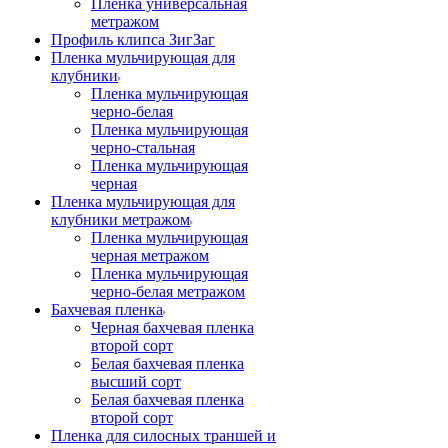
Пленка универсальная
метражом
Профиль клипса ЗигЗаг
Пленка мульчирующая для
клубники
Пленка мульчирующая
черно-белая
Пленка мульчирующая
черно-стальная
Пленка мульчирующая
черная
Пленка мульчирующая для
клубники метражом
Пленка мульчирующая
черная метражом
Пленка мульчирующая
черно-белая метражом
Бахчевая пленка
Черная бахчевая пленка
второй сорт
Белая бахчевая пленка
высший сорт
Белая бахчевая пленка
второй сорт
Пленка для силосных траншей и