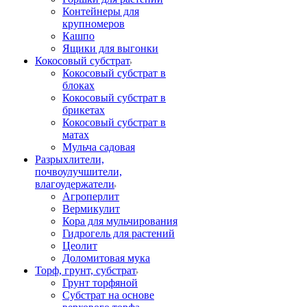
Контейнеры для
крупномеров
Кашпо
Ящики для выгонки
Кокосовый субстрат
Кокосовый субстрат в
блоках
Кокосовый субстрат в
брикетах
Кокосовый субстрат в
матах
Мульча садовая
Разрыхлители,
почвоулучшители,
влагоудержатели
Агроперлит
Вермикулит
Кора для мульчирования
Гидрогель для растений
Цеолит
Доломитовая мука
Торф, грунт, субстрат
Грунт торфяной
Субстрат на основе