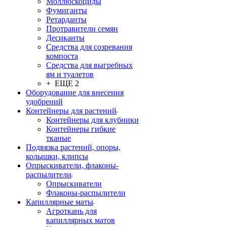
Моллюскоциды
Фумиганты
Ретарданты
Протравители семян
Десиканты
Средства для созревания
компоста
Средства для выгребных
ям и туалетов
+ ЕЩЕ 2
Оборудование для внесения
удобрений
Контейнеры для растений
Контейнеры для клубники
Контейнеры гибкие
тканые
Подвязка растений, опоры,
колышки, клипсы
Опрыскиватели, флаконы-
распылители
Опрыскиватели
Флаконы-распылители
Капиллярные маты
Агроткань для
капиллярных матов