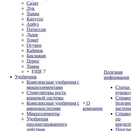
Салат
Лук
Тыква
Капуста
Арбуз
Патиссон
Дыня
Томат
Огурец
Кабачок
Баклажан
Перец
Травы
+ ЕЩЕ 7
Полезная
Удобрения
информация
Комплексные удобрения с
микроэлементами
Статьи
Стимуляторы роста
руково
корневой системы
Справо
Комплексные удобрения с
О
болезн
аминокислотами
компании
растен
Микроэлементы
Справо
Удобрения
по
пролонгированного
вредит
действия
Прогр