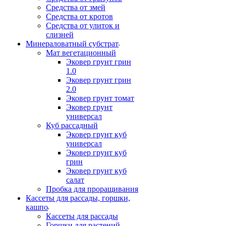
Средства от змей
Средства от кротов
Средства от улиток и
слизней
Минераловатный субстрат
Мат вегетационный
Эковер грунт грин
1.0
Эковер грунт грин
2.0
Эковер грунт томат
Эковер грунт
универсал
Куб рассадный
Эковер грунт куб
универсал
Эковер грунт куб
грин
Эковер грунт куб
салат
Пробка для проращивания
Кассеты для рассады, горшки,
кашпо
Кассеты для рассады
Горшки для растений