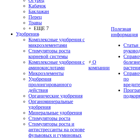
Огурец
Кабачок
Баклажан
Перец
Травы
+ ЕЩЕ 7
Полезная
Удобрения
информация
Комплексные удобрения с
микроэлементами
Статьи
Стимуляторы роста
руково
корневой системы
Справо
Комплексные удобрения с
О
болезн
аминокислотами
компании
растен
Микроэлементы
Справо
Удобрения
по
пролонгированного
вредит
действия
Прогр
Органические удобрения
подкор
Органоминеральные
удобрения
Минеральные удобрения
Стимуляторы роста
Стимуляторы роста и
антистрессанты на основе
фульвовых и гуминовых