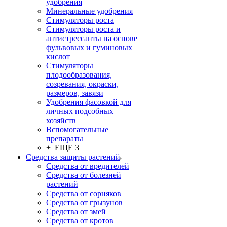
удобрения
Минеральные удобрения
Стимуляторы роста
Стимуляторы роста и
антистрессанты на основе
фульвовых и гуминовых
кислот
Стимуляторы
плодообразования,
созревания, окраски,
размеров, завязи
Удобрения фасовкой для
личных подсобных
хозяйств
Вспомогательные
препараты
+ ЕЩЕ 3
Средства защиты растений
Средства от вредителей
Средства от болезней
растений
Средства от сорняков
Средства от грызунов
Средства от змей
Средства от кротов