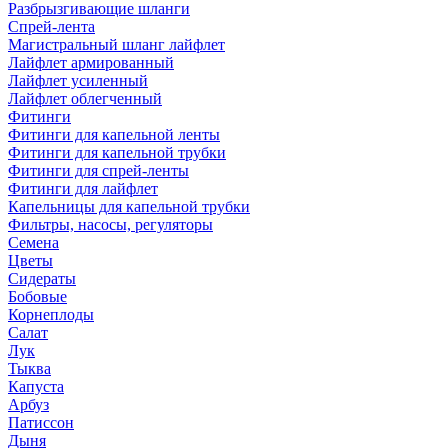
Разбрызгивающие шланги
Спрей-лента
Магистральный шланг лайфлет
Лайфлет армированный
Лайфлет усиленный
Лайфлет облегченный
Фитинги
Фитинги для капельной ленты
Фитинги для капельной трубки
Фитинги для спрей-ленты
Фитинги для лайфлет
Капельницы для капельной трубки
Фильтры, насосы, регуляторы
Семена
Цветы
Сидераты
Бобовые
Корнеплоды
Салат
Лук
Тыква
Капуста
Арбуз
Патиссон
Дыня