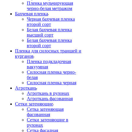
Пленка мульчирующая
черно-белая метражом
Бахчевая пленка
Черная бахчевая пленка
второй сорт
Белая бахчевая пленка
высший сорт
Белая бахчевая пленка
второй сорт
Пленка для силосных траншей и
курганов
Пленка подкладочная
вакуумная
Силосная пленка черно-
белая
Силосная пленка черная
Агроткань
Агроткань в рулонах
Агроткань фасованная
Сетки затеняющие
Сетка затеняющая
фасованная
Сетки затеняющие в
рулонах
Сетка фасадная