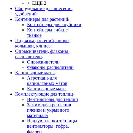
+ ЕЩЕ 2
Оборудование для внесения
удобрений
Контейнеры для растений
Контейнеры для клубники
Контейнеры гибкие
тканые
Подвязка растений, опоры,
колышки, клипсы
Опрыскиватели, флаконы-
распылители
Опрыскиватели
Флаконы-распылители
Капиллярные маты
Агроткань для
капиллярных матов
Капиллярные маты
Комплектующие для теплиц
Вентиляторы для теплиц
Зажим для крепления
пленки и укрывного
материала
Наддув пленки теплицы
вентиляторы, гофра,
фланец