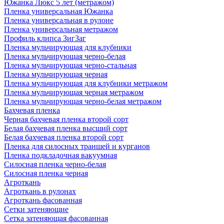
Южанка Люкс 5 лет (метражом)
Пленка универсальная Южанка
Пленка универсальная в рулоне
Пленка универсальная метражом
Профиль клипса ЗигЗаг
Пленка мульчирующая для клубники
Пленка мульчирующая черно-белая
Пленка мульчирующая черно-стальная
Пленка мульчирующая черная
Пленка мульчирующая для клубники метражом
Пленка мульчирующая черная метражом
Пленка мульчирующая черно-белая метражом
Бахчевая пленка
Черная бахчевая пленка второй сорт
Белая бахчевая пленка высший сорт
Белая бахчевая пленка второй сорт
Пленка для силосных траншей и курганов
Пленка подкладочная вакуумная
Силосная пленка черно-белая
Силосная пленка черная
Агроткань
Агроткань в рулонах
Агроткань фасованная
Сетки затеняющие
Сетка затеняющая фасованная