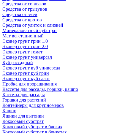
Средства от сорняков
Средства от грызунов
Средства от змей
Средства от кротов
Средства от улиток и слизней
Минераловатный субстрат
Мат вегетационный
Эковер грунт грин 1.0
Эковер грунт грин 2.0
Эковер грунт томат
Эковер грунт универсал
Куб рассадный
Эковер грунт куб универсал
Эковер грунт куб грин
Эковер грунт куб салат
Пробка для проращивания
Кассеты для рассады, горшки, кашпо
Кассеты для рассады
Горшки для растений
Контейнеры для крупномеров
Кашпо
Ящики для выгонки
Кокосовый субстрат
Кокосовый субстрат в блоках
Кокосовый субстрат в брикетах