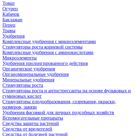
Томат
Огурец
Кабачок
Баклажан
Перец
Травы
Удобрения
Комплексные удобрения с микроэлементами
Стимуляторы роста корневой системы
Комплексные удобрения с аминокислотами
Микроэлементы
Удобрения пролонгированного действия
Органические удобрения
Органоминеральные удобрения
Минеральные удобрения
Стимуляторы роста
Стимуляторы роста и антистрессанты на основе фульвовых и
гуминовых кислот
Стимуляторы плодообразования, созревания, окраски,
размеров, завязи
Удобрения фасовкой для личных подсобных хозяйств
Вспомогательные препараты
Средства защиты растений
Средства от вредителей
Средства от болезней растений