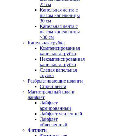
25 см
Капельная лента с
шагом капельницы
30 см
Капельная лента с
шагом капельницы
>30 см
Капельная трубка
Компенсированная
капельная трубка
Некомпенсированная
капельная трубка
Слепая капельная
трубка
Разбрызгивающие шланги
Спрей-лента
Магистральный шланг
лайфлет
Лайфлет
армированный
Лайфлет усиленный
Лайфлет
облегченный
Фитинги
Фитинги для