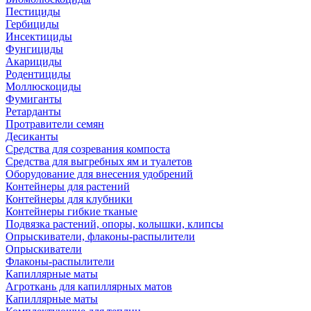
Пестициды
Гербициды
Инсектициды
Фунгициды
Акарициды
Родентициды
Моллюскоциды
Фумиганты
Ретарданты
Протравители семян
Десиканты
Средства для созревания компоста
Средства для выгребных ям и туалетов
Оборудование для внесения удобрений
Контейнеры для растений
Контейнеры для клубники
Контейнеры гибкие тканые
Подвязка растений, опоры, колышки, клипсы
Опрыскиватели, флаконы-распылители
Опрыскиватели
Флаконы-распылители
Капиллярные маты
Агроткань для капиллярных матов
Капиллярные маты