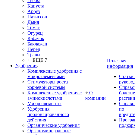
Тыква
Капуста
Арбуз
Патиссон
Дыня
Томат
Огурец
Кабачок
Баклажан
Перец
Травы
+ ЕЩЕ 7
Полезная
Удобрения
информация
Комплексные удобрения с
микроэлементами
Статьи
Стимуляторы роста
руково
корневой системы
Справо
Комплексные удобрения с
О
болезн
аминокислотами
компании
растен
Микроэлементы
Справо
Удобрения
по
пролонгированного
вредит
действия
Прогр
Органические удобрения
подкор
Органоминеральные