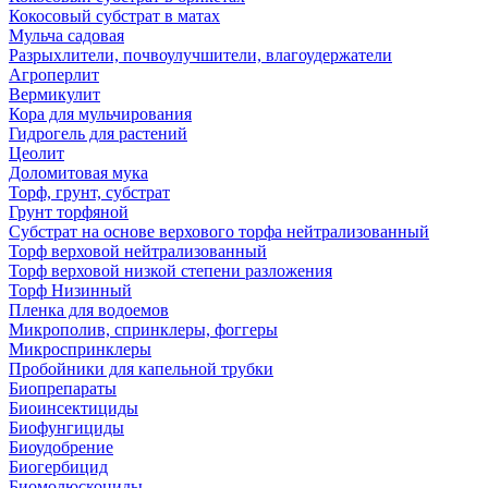
Кокосовый субстрат в матах
Мульча садовая
Разрыхлители, почвоулучшители, влагоудержатели
Агроперлит
Вермикулит
Кора для мульчирования
Гидрогель для растений
Цеолит
Доломитовая мука
Торф, грунт, субстрат
Грунт торфяной
Субстрат на основе верхового торфа нейтрализованный
Торф верховой нейтрализованный
Торф верховой низкой степени разложения
Торф Низинный
Пленка для водоемов
Микрополив, спринклеры, фоггеры
Микроспринклеры
Пробойники для капельной трубки
Биопрепараты
Биоинсектициды
Биофунгициды
Биоудобрение
Биогербицид
Биомолюскоциды