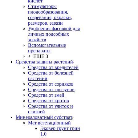
кислот
Стимуляторы
плодообразования,
созревания, окраски,
размеров, завязи
Удобрения фасовкой для
личных подсобных
хозяйств
Вспомогательные
препараты
+ ЕЩЕ 3
Средства защиты растений
Средства от вредителей
Средства от болезней
растений
Средства от сорняков
Средства от грызунов
Средства от змей
Средства от кротов
Средства от улиток и
слизней
Минераловатный субстрат
Мат вегетационный
Эковер грунт грин
1.0