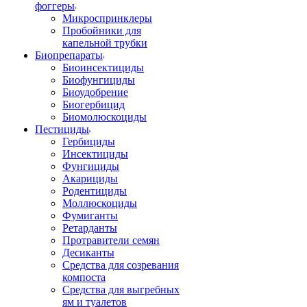
фоггеры
Микроспринклеры
Пробойники для
капельной трубки
Биопрепараты
Биоинсектициды
Биофунгициды
Биоудобрение
Биогербицид
Биомолюскоциды
Пестициды
Гербициды
Инсектициды
Фунгициды
Акарициды
Родентициды
Моллюскоциды
Фумиганты
Ретарданты
Протравители семян
Десиканты
Средства для созревания
компоста
Средства для выгребных
ям и туалетов