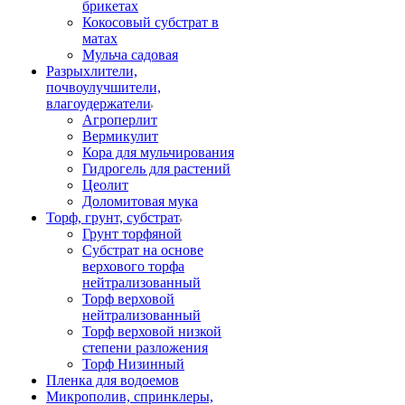
брикетах
Кокосовый субстрат в
матах
Мульча садовая
Разрыхлители,
почвоулучшители,
влагоудержатели
Агроперлит
Вермикулит
Кора для мульчирования
Гидрогель для растений
Цеолит
Доломитовая мука
Торф, грунт, субстрат
Грунт торфяной
Субстрат на основе
верхового торфа
нейтрализованный
Торф верховой
нейтрализованный
Торф верховой низкой
степени разложения
Торф Низинный
Пленка для водоемов
Микрополив, спринклеры,