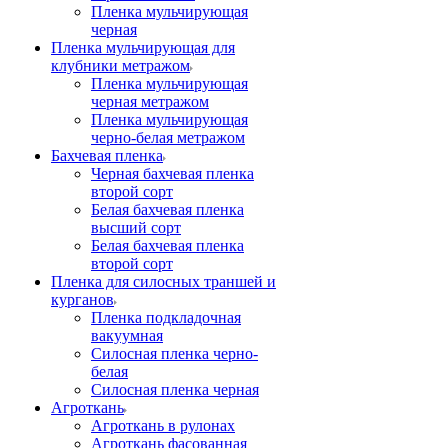
Пленка мульчирующая
черная
Пленка мульчирующая для
клубники метражом
Пленка мульчирующая
черная метражом
Пленка мульчирующая
черно-белая метражом
Бахчевая пленка
Черная бахчевая пленка
второй сорт
Белая бахчевая пленка
высший сорт
Белая бахчевая пленка
второй сорт
Пленка для силосных траншей и
курганов
Пленка подкладочная
вакуумная
Силосная пленка черно-
белая
Силосная пленка черная
Агроткань
Агроткань в рулонах
Агроткань фасованная