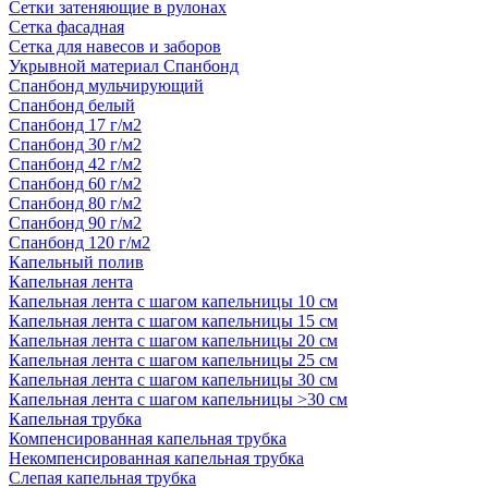
Сетки затеняющие в рулонах
Сетка фасадная
Сетка для навесов и заборов
Укрывной материал Спанбонд
Спанбонд мульчирующий
Спанбонд белый
Спанбонд 17 г/м2
Спанбонд 30 г/м2
Спанбонд 42 г/м2
Спанбонд 60 г/м2
Спанбонд 80 г/м2
Спанбонд 90 г/м2
Спанбонд 120 г/м2
Капельный полив
Капельная лента
Капельная лента с шагом капельницы 10 см
Капельная лента с шагом капельницы 15 см
Капельная лента с шагом капельницы 20 см
Капельная лента с шагом капельницы 25 см
Капельная лента с шагом капельницы 30 см
Капельная лента с шагом капельницы >30 см
Капельная трубка
Компенсированная капельная трубка
Некомпенсированная капельная трубка
Слепая капельная трубка