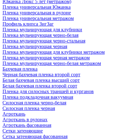
Южанка Люкс 5 лет (метражом)
Пленка универсальная Южанка
Пленка универсальная в рулоне
Пленка универсальная метражом
Профиль клипса ЗигЗаг
Пленка мульчирующая для клубники
Пленка мульчирующая черно-белая
Пленка мульчирующая черно-стальная
Пленка мульчирующая черная
Пленка мульчирующая для клубники метражом
Пленка мульчирующая черная метражом
Пленка мульчирующая черно-белая метражом
Бахчевая пленка
Черная бахчевая пленка второй сорт
Белая бахчевая пленка высший сорт
Белая бахчевая пленка второй сорт
Пленка для силосных траншей и курганов
Пленка подкладочная вакуумная
Силосная пленка черно-белая
Силосная пленка черная
Агроткань
Агроткань в рулонах
Агроткань фасованная
Сетки затеняющие
Сетка затеняющая фасованная