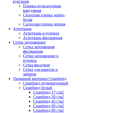
курганов
Пленка подкладочная
вакуумная
Силосная пленка черно-
белая
Силосная пленка черная
Агроткань
Агроткань в рулонах
Агроткань фасованная
Сетки затеняющие
Сетка затеняющая
фасованная
Сетки затеняющие в
рулонах
Сетка фасадная
Сетка для навесов и
заборов
Укрывной материал Спанбонд
Спанбонд мульчирующий
Спанбонд белый
Спанбонд 17 г/м2
Спанбонд 30 г/м2
Спанбонд 42 г/м2
Спанбонд 60 г/м2
Спанбонд 80 г/м2