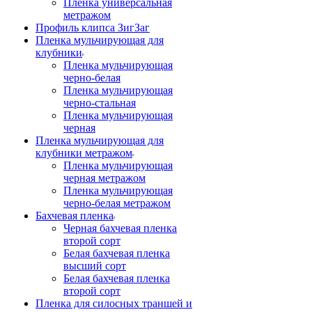
Пленка универсальная
метражом
Профиль клипса ЗигЗаг
Пленка мульчирующая для
клубники
Пленка мульчирующая
черно-белая
Пленка мульчирующая
черно-стальная
Пленка мульчирующая
черная
Пленка мульчирующая для
клубники метражом
Пленка мульчирующая
черная метражом
Пленка мульчирующая
черно-белая метражом
Бахчевая пленка
Черная бахчевая пленка
второй сорт
Белая бахчевая пленка
высший сорт
Белая бахчевая пленка
второй сорт
Пленка для силосных траншей и