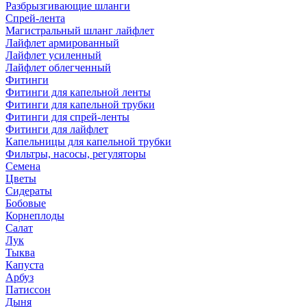
Разбрызгивающие шланги
Спрей-лента
Магистральный шланг лайфлет
Лайфлет армированный
Лайфлет усиленный
Лайфлет облегченный
Фитинги
Фитинги для капельной ленты
Фитинги для капельной трубки
Фитинги для спрей-ленты
Фитинги для лайфлет
Капельницы для капельной трубки
Фильтры, насосы, регуляторы
Семена
Цветы
Сидераты
Бобовые
Корнеплоды
Салат
Лук
Тыква
Капуста
Арбуз
Патиссон
Дыня