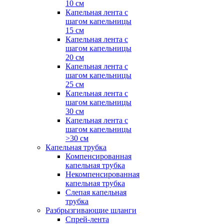
10 см
Капельная лента с
шагом капельницы
15 см
Капельная лента с
шагом капельницы
20 см
Капельная лента с
шагом капельницы
25 см
Капельная лента с
шагом капельницы
30 см
Капельная лента с
шагом капельницы
>30 см
Капельная трубка
Компенсированная
капельная трубка
Некомпенсированная
капельная трубка
Слепая капельная
трубка
Разбрызгивающие шланги
Спрей-лента