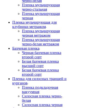
черно-белая
Пленка мульчирующая
черно-стальная
Пленка мульчирующая
черная
Пленка мульчирующая для
клубники метражом
Пленка мульчирующая
черная метражом
Пленка мульчирующая
черно-белая метражом
Бахчевая пленка
Черная бахчевая пленка
второй сорт
Белая бахчевая пленка
высший сорт
Белая бахчевая пленка
второй сорт
Пленка для силосных траншей и
курганов
Пленка подкладочная
вакуумная
Силосная пленка черно-
белая
Силосная пленка черная