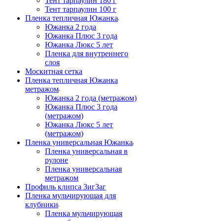
Тент тарпаулин 180 г
Тент тарпаулин 100 г
Пленка тепличная Южанка
Южанка 2 года
Южанка Плюс 3 года
Южанка Люкс 5 лет
Пленка для внутреннего
слоя
Москитная сетка
Пленка тепличная Южанка
метражом
Южанка 2 года (метражом)
Южанка Плюс 3 года
(метражом)
Южанка Люкс 5 лет
(метражом)
Пленка универсальная Южанка
Пленка универсальная в
рулоне
Пленка универсальная
метражом
Профиль клипса ЗигЗаг
Пленка мульчирующая для
клубники
Пленка мульчирующая