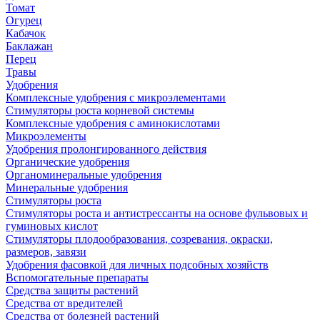
Томат
Огурец
Кабачок
Баклажан
Перец
Травы
Удобрения
Комплексные удобрения с микроэлементами
Стимуляторы роста корневой системы
Комплексные удобрения с аминокислотами
Микроэлементы
Удобрения пролонгированного действия
Органические удобрения
Органоминеральные удобрения
Минеральные удобрения
Стимуляторы роста
Стимуляторы роста и антистрессанты на основе фульвовых и
гуминовых кислот
Стимуляторы плодообразования, созревания, окраски,
размеров, завязи
Удобрения фасовкой для личных подсобных хозяйств
Вспомогательные препараты
Средства защиты растений
Средства от вредителей
Средства от болезней растений