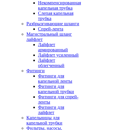
Некомпенсированная
капельная трубка
Слепая капельная
трубка
Разбрызгивающие шланги
Спрей-лента
Магистральный шланг
лайфлет
Лайфлет
армированный
Лайфлет усиленный
Лайфлет
облегченный
Фитинги
Фитинги для
капельной ленты
Фитинги для
капельной трубки
Фитинги для спрей-
ленты
Фитинги для
лайфлет
Капельницы для
капельной трубки
Фильтры, насосы,