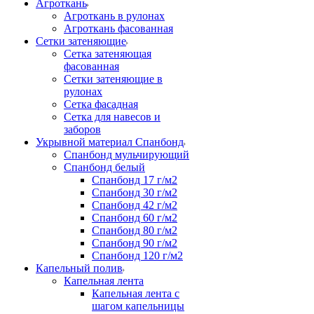
Агроткань
Агроткань в рулонах
Агроткань фасованная
Сетки затеняющие
Сетка затеняющая
фасованная
Сетки затеняющие в
рулонах
Сетка фасадная
Сетка для навесов и
заборов
Укрывной материал Спанбонд
Спанбонд мульчирующий
Спанбонд белый
Спанбонд 17 г/м2
Спанбонд 30 г/м2
Спанбонд 42 г/м2
Спанбонд 60 г/м2
Спанбонд 80 г/м2
Спанбонд 90 г/м2
Спанбонд 120 г/м2
Капельный полив
Капельная лента
Капельная лента с
шагом капельницы