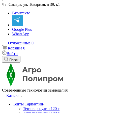
г. Самара, ул. Товарная, д 39, к1
Вконтакте
Google Plus
WhatsApp
Отложенные
0
Корзина
0
Войти
Поиск
Современные технологии земледелия
Каталог
Тенты Тарпаулин
Тент тарпаулин 120 г