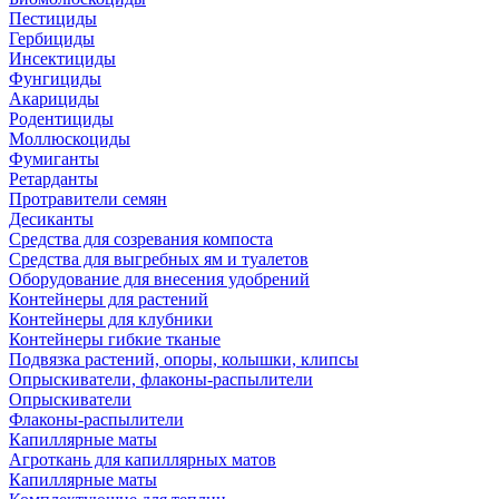
Пестициды
Гербициды
Инсектициды
Фунгициды
Акарициды
Родентициды
Моллюскоциды
Фумиганты
Ретарданты
Протравители семян
Десиканты
Средства для созревания компоста
Средства для выгребных ям и туалетов
Оборудование для внесения удобрений
Контейнеры для растений
Контейнеры для клубники
Контейнеры гибкие тканые
Подвязка растений, опоры, колышки, клипсы
Опрыскиватели, флаконы-распылители
Опрыскиватели
Флаконы-распылители
Капиллярные маты
Агроткань для капиллярных матов
Капиллярные маты