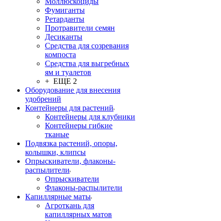
Моллюскоциды
Фумиганты
Ретарданты
Протравители семян
Десиканты
Средства для созревания
компоста
Средства для выгребных
ям и туалетов
+ ЕЩЕ 2
Оборудование для внесения
удобрений
Контейнеры для растений
Контейнеры для клубники
Контейнеры гибкие
тканые
Подвязка растений, опоры,
колышки, клипсы
Опрыскиватели, флаконы-
распылители
Опрыскиватели
Флаконы-распылители
Капиллярные маты
Агроткань для
капиллярных матов