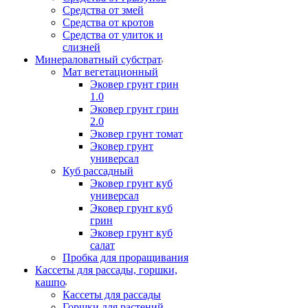
Средства от змей
Средства от кротов
Средства от улиток и
слизней
Минераловатный субстрат
Мат вегетационный
Эковер грунт грин
1.0
Эковер грунт грин
2.0
Эковер грунт томат
Эковер грунт
универсал
Куб рассадный
Эковер грунт куб
универсал
Эковер грунт куб
грин
Эковер грунт куб
салат
Пробка для проращивания
Кассеты для рассады, горшки,
кашпо
Кассеты для рассады
Горшки для растений