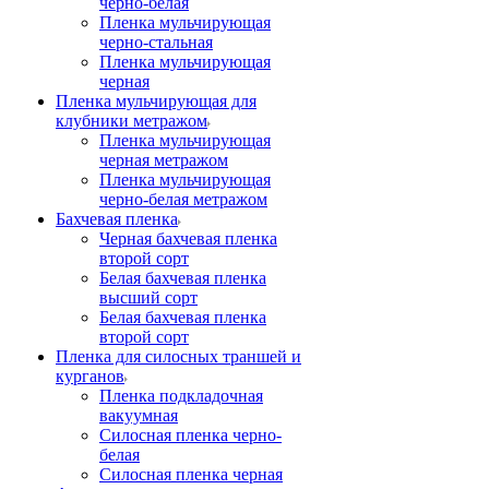
черно-белая
Пленка мульчирующая
черно-стальная
Пленка мульчирующая
черная
Пленка мульчирующая для
клубники метражом
Пленка мульчирующая
черная метражом
Пленка мульчирующая
черно-белая метражом
Бахчевая пленка
Черная бахчевая пленка
второй сорт
Белая бахчевая пленка
высший сорт
Белая бахчевая пленка
второй сорт
Пленка для силосных траншей и
курганов
Пленка подкладочная
вакуумная
Силосная пленка черно-
белая
Силосная пленка черная