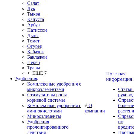
Салат
Лук
Тыква
Капуста
Арбуз
Патиссон
Дыня
Томат
Огурец
Кабачок
Баклажан
Перец
Травы
+ ЕЩЕ 7
Полезная
Удобрения
информация
Комплексные удобрения с
микроэлементами
Статьи
Стимуляторы роста
руково
корневой системы
Справо
Комплексные удобрения с
О
болезн
аминокислотами
компании
растен
Микроэлементы
Справо
Удобрения
по
пролонгированного
вредит
действия
Прогр