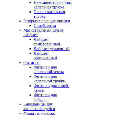
Некомпенсированная
капельная трубка
Слепая капельная
трубка
Разбрызгивающие шланги
Спрей-лента
Магистральный шланг
лайфлет
Лайфлет
армированный
Лайфлет усиленный
Лайфлет
облегченный
Фитинги
Фитинги для
капельной ленты
Фитинги для
капельной трубки
Фитинги для спрей-
ленты
Фитинги для
лайфлет
Капельницы для
капельной трубки
Фильтры, насосы,