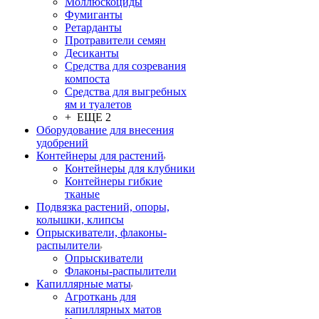
Моллюскоциды
Фумиганты
Ретарданты
Протравители семян
Десиканты
Средства для созревания
компоста
Средства для выгребных
ям и туалетов
+ ЕЩЕ 2
Оборудование для внесения
удобрений
Контейнеры для растений
Контейнеры для клубники
Контейнеры гибкие
тканые
Подвязка растений, опоры,
колышки, клипсы
Опрыскиватели, флаконы-
распылители
Опрыскиватели
Флаконы-распылители
Капиллярные маты
Агроткань для
капиллярных матов