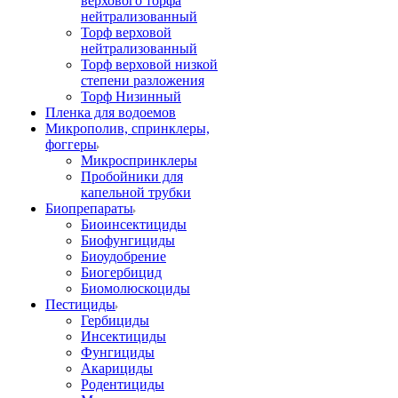
верхового торфа
нейтрализованный
Торф верховой
нейтрализованный
Торф верховой низкой
степени разложения
Торф Низинный
Пленка для водоемов
Микрополив, спринклеры,
фоггеры
Микроспринклеры
Пробойники для
капельной трубки
Биопрепараты
Биоинсектициды
Биофунгициды
Биоудобрение
Биогербицид
Биомолюскоциды
Пестициды
Гербициды
Инсектициды
Фунгициды
Акарициды
Родентициды