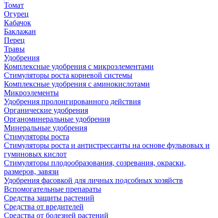
Томат
Огурец
Кабачок
Баклажан
Перец
Травы
Удобрения
Комплексные удобрения с микроэлементами
Стимуляторы роста корневой системы
Комплексные удобрения с аминокислотами
Микроэлементы
Удобрения пролонгированного действия
Органические удобрения
Органоминеральные удобрения
Минеральные удобрения
Стимуляторы роста
Стимуляторы роста и антистрессанты на основе фульвовых и
гуминовых кислот
Стимуляторы плодообразования, созревания, окраски,
размеров, завязи
Удобрения фасовкой для личных подсобных хозяйств
Вспомогательные препараты
Средства защиты растений
Средства от вредителей
Средства от болезней растений