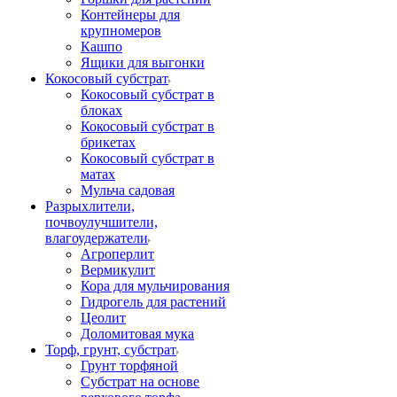
Контейнеры для
крупномеров
Кашпо
Ящики для выгонки
Кокосовый субстрат
Кокосовый субстрат в
блоках
Кокосовый субстрат в
брикетах
Кокосовый субстрат в
матах
Мульча садовая
Разрыхлители,
почвоулучшители,
влагоудержатели
Агроперлит
Вермикулит
Кора для мульчирования
Гидрогель для растений
Цеолит
Доломитовая мука
Торф, грунт, субстрат
Грунт торфяной
Субстрат на основе