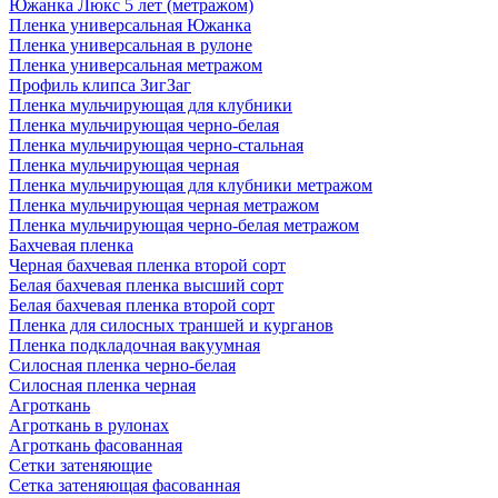
Южанка Люкс 5 лет (метражом)
Пленка универсальная Южанка
Пленка универсальная в рулоне
Пленка универсальная метражом
Профиль клипса ЗигЗаг
Пленка мульчирующая для клубники
Пленка мульчирующая черно-белая
Пленка мульчирующая черно-стальная
Пленка мульчирующая черная
Пленка мульчирующая для клубники метражом
Пленка мульчирующая черная метражом
Пленка мульчирующая черно-белая метражом
Бахчевая пленка
Черная бахчевая пленка второй сорт
Белая бахчевая пленка высший сорт
Белая бахчевая пленка второй сорт
Пленка для силосных траншей и курганов
Пленка подкладочная вакуумная
Силосная пленка черно-белая
Силосная пленка черная
Агроткань
Агроткань в рулонах
Агроткань фасованная
Сетки затеняющие
Сетка затеняющая фасованная