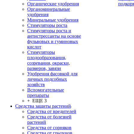
Органические удобрения
подкор
Органоминеральные
удобрения
Минеральные удобрения
Стимуляторы роста
Стимуляторы роста и
антистрессанты на основе
фульвовых и гуминовых
кислот
Стимуляторы
плодообразования,
созревания, окраски,
размеров, завязи
Удобрения фасовкой для
личных подсобных
хозяйств
Вспомогательные
препараты
+ ЕЩЕ 3
Средства защиты растений
Средства от вредителей
Средства от болезней
растений
Средства от сорняков
Средства от грызунов