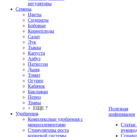
регуляторы
Семена
Цветы
Сидераты
Бобовые
Корнеплоды
Салат
Лук
Тыква
Капуста
Арбуз
Патиссон
Дыня
Томат
Огурец
Кабачок
Баклажан
Перец
Травы
+ ЕЩЕ 7
Полезная
Удобрения
информация
Комплексные удобрения с
микроэлементами
Статьи
Стимуляторы роста
руково
корневой системы
Справо