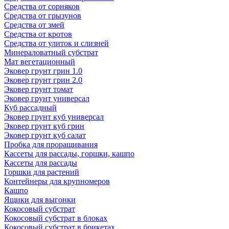
Средства от сорняков
Средства от грызунов
Средства от змей
Средства от кротов
Средства от улиток и слизней
Минераловатный субстрат
Мат вегетационный
Эковер грунт грин 1.0
Эковер грунт грин 2.0
Эковер грунт томат
Эковер грунт универсал
Куб рассадный
Эковер грунт куб универсал
Эковер грунт куб грин
Эковер грунт куб салат
Пробка для проращивания
Кассеты для рассады, горшки, кашпо
Кассеты для рассады
Горшки для растений
Контейнеры для крупномеров
Кашпо
Ящики для выгонки
Кокосовый субстрат
Кокосовый субстрат в блоках
Кокосовый субстрат в брикетах