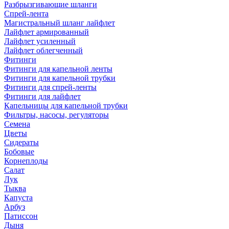
Разбрызгивающие шланги
Спрей-лента
Магистральный шланг лайфлет
Лайфлет армированный
Лайфлет усиленный
Лайфлет облегченный
Фитинги
Фитинги для капельной ленты
Фитинги для капельной трубки
Фитинги для спрей-ленты
Фитинги для лайфлет
Капельницы для капельной трубки
Фильтры, насосы, регуляторы
Семена
Цветы
Сидераты
Бобовые
Корнеплоды
Салат
Лук
Тыква
Капуста
Арбуз
Патиссон
Дыня