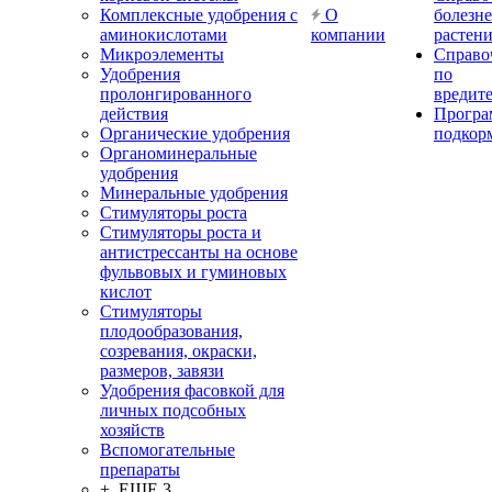
Комплексные удобрения с
О
болезн
аминокислотами
компании
растен
Микроэлементы
Справо
Удобрения
по
пролонгированного
вредит
действия
Прогр
Органические удобрения
подкор
Органоминеральные
удобрения
Минеральные удобрения
Стимуляторы роста
Стимуляторы роста и
антистрессанты на основе
фульвовых и гуминовых
кислот
Стимуляторы
плодообразования,
созревания, окраски,
размеров, завязи
Удобрения фасовкой для
личных подсобных
хозяйств
Вспомогательные
препараты
+ ЕЩЕ 3