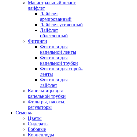
Магистральный шланг
лайфлет
Лайфлет
армированный
Лайфлет усиленный
Лайфлет
облегченный
Фитинги
Фитинги для
капельной ленты
Фитинги для
капельной трубки
Фитинги для спрей-
ленты
Фитинги для
лайфлет
Капельницы для
капельной трубки
Фильтры, насосы,
регуляторы
Семена
Цветы
Сидераты
Бобовые
Корнеплоды