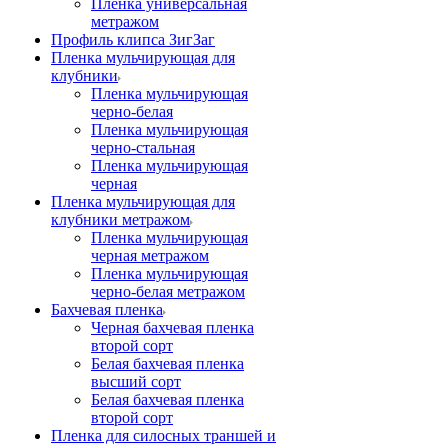
Пленка универсальная
метражом
Профиль клипса ЗигЗаг
Пленка мульчирующая для
клубники
Пленка мульчирующая
черно-белая
Пленка мульчирующая
черно-стальная
Пленка мульчирующая
черная
Пленка мульчирующая для
клубники метражом
Пленка мульчирующая
черная метражом
Пленка мульчирующая
черно-белая метражом
Бахчевая пленка
Черная бахчевая пленка
второй сорт
Белая бахчевая пленка
высший сорт
Белая бахчевая пленка
второй сорт
Пленка для силосных траншей и