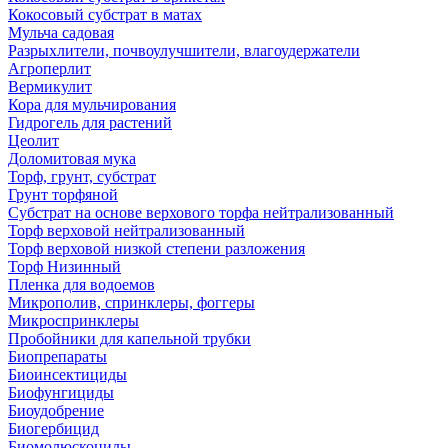
Кокосовый субстрат в матах
Мульча садовая
Разрыхлители, почвоулучшители, влагоудержатели
Агроперлит
Вермикулит
Кора для мульчирования
Гидрогель для растений
Цеолит
Доломитовая мука
Торф, грунт, субстрат
Грунт торфяной
Субстрат на основе верхового торфа нейтрализованный
Торф верховой нейтрализованный
Торф верховой низкой степени разложения
Торф Низинный
Пленка для водоемов
Микрополив, спринклеры, фоггеры
Микроспринклеры
Пробойники для капельной трубки
Биопрепараты
Биоинсектициды
Биофунгициды
Биоудобрение
Биогербицид
Биомолюскоциды