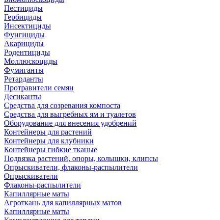
Пестициды
Гербициды
Инсектициды
Фунгициды
Акарициды
Родентициды
Моллюскоциды
Фумиганты
Ретарданты
Протравители семян
Десиканты
Средства для созревания компоста
Средства для выгребных ям и туалетов
Оборудование для внесения удобрений
Контейнеры для растений
Контейнеры для клубники
Контейнеры гибкие тканые
Подвязка растений, опоры, колышки, клипсы
Опрыскиватели, флаконы-распылители
Опрыскиватели
Флаконы-распылители
Капиллярные маты
Агроткань для капиллярных матов
Капиллярные маты