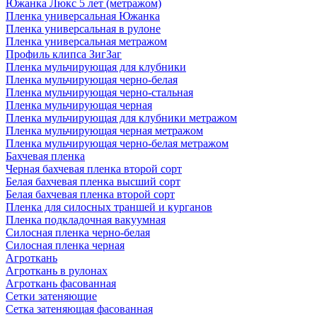
Южанка Люкс 5 лет (метражом)
Пленка универсальная Южанка
Пленка универсальная в рулоне
Пленка универсальная метражом
Профиль клипса ЗигЗаг
Пленка мульчирующая для клубники
Пленка мульчирующая черно-белая
Пленка мульчирующая черно-стальная
Пленка мульчирующая черная
Пленка мульчирующая для клубники метражом
Пленка мульчирующая черная метражом
Пленка мульчирующая черно-белая метражом
Бахчевая пленка
Черная бахчевая пленка второй сорт
Белая бахчевая пленка высший сорт
Белая бахчевая пленка второй сорт
Пленка для силосных траншей и курганов
Пленка подкладочная вакуумная
Силосная пленка черно-белая
Силосная пленка черная
Агроткань
Агроткань в рулонах
Агроткань фасованная
Сетки затеняющие
Сетка затеняющая фасованная