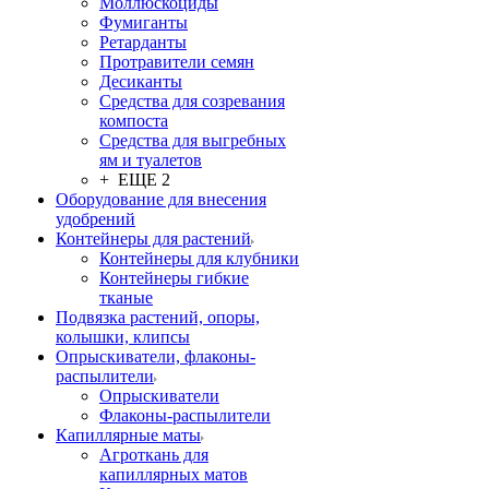
Моллюскоциды
Фумиганты
Ретарданты
Протравители семян
Десиканты
Средства для созревания
компоста
Средства для выгребных
ям и туалетов
+ ЕЩЕ 2
Оборудование для внесения
удобрений
Контейнеры для растений
Контейнеры для клубники
Контейнеры гибкие
тканые
Подвязка растений, опоры,
колышки, клипсы
Опрыскиватели, флаконы-
распылители
Опрыскиватели
Флаконы-распылители
Капиллярные маты
Агроткань для
капиллярных матов