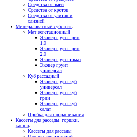
Средства от змей
Средства от кротов
Средства от улиток и
слизней
Минераловатный субстрат
Мат вегетационный
Эковер грунт грин
1.0
Эковер грунт грин
2.0
Эковер грунт томат
Эковер грунт
универсал
Куб рассадный
Эковер грунт куб
универсал
Эковер грунт куб
грин
Эковер грунт куб
салат
Пробка для проращивания
Кассеты для рассады, горшки,
кашпо
Кассеты для рассады
Горшки для растений