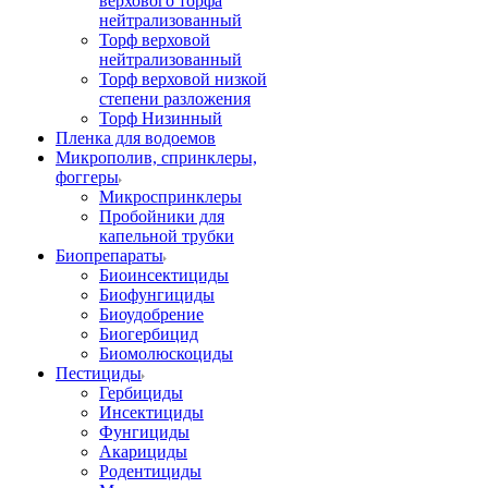
верхового торфа
нейтрализованный
Торф верховой
нейтрализованный
Торф верховой низкой
степени разложения
Торф Низинный
Пленка для водоемов
Микрополив, спринклеры,
фоггеры
Микроспринклеры
Пробойники для
капельной трубки
Биопрепараты
Биоинсектициды
Биофунгициды
Биоудобрение
Биогербицид
Биомолюскоциды
Пестициды
Гербициды
Инсектициды
Фунгициды
Акарициды
Родентициды