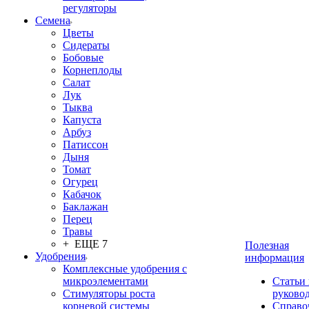
регуляторы
Семена
Цветы
Сидераты
Бобовые
Корнеплоды
Салат
Лук
Тыква
Капуста
Арбуз
Патиссон
Дыня
Томат
Огурец
Кабачок
Баклажан
Перец
Травы
+ ЕЩЕ 7
Полезная
Удобрения
информация
Комплексные удобрения с
микроэлементами
Статьи
Стимуляторы роста
руково
корневой системы
Справо