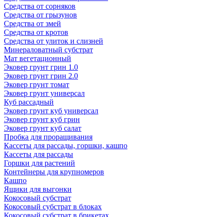
Средства от сорняков
Средства от грызунов
Средства от змей
Средства от кротов
Средства от улиток и слизней
Минераловатный субстрат
Мат вегетационный
Эковер грунт грин 1.0
Эковер грунт грин 2.0
Эковер грунт томат
Эковер грунт универсал
Куб рассадный
Эковер грунт куб универсал
Эковер грунт куб грин
Эковер грунт куб салат
Пробка для проращивания
Кассеты для рассады, горшки, кашпо
Кассеты для рассады
Горшки для растений
Контейнеры для крупномеров
Кашпо
Ящики для выгонки
Кокосовый субстрат
Кокосовый субстрат в блоках
Кокосовый субстрат в брикетах