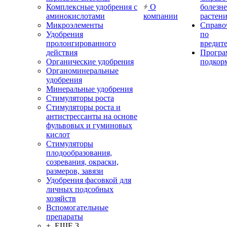
Комплексные удобрения с
О
болезн
аминокислотами
компании
растен
Микроэлементы
Справо
Удобрения
по
пролонгированного
вредит
действия
Прогр
Органические удобрения
подкор
Органоминеральные
удобрения
Минеральные удобрения
Стимуляторы роста
Стимуляторы роста и
антистрессанты на основе
фульвовых и гуминовых
кислот
Стимуляторы
плодообразования,
созревания, окраски,
размеров, завязи
Удобрения фасовкой для
личных подсобных
хозяйств
Вспомогательные
препараты
+ ЕЩЕ 3