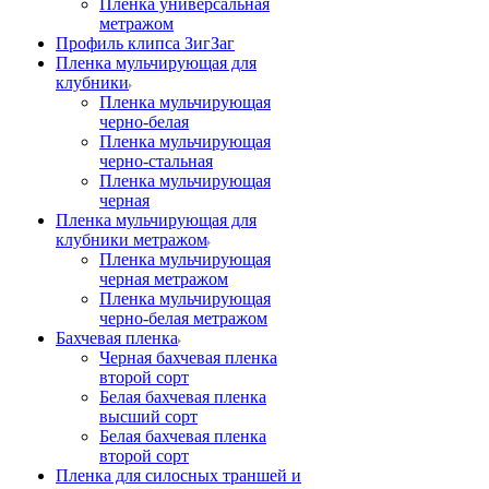
Пленка универсальная
метражом
Профиль клипса ЗигЗаг
Пленка мульчирующая для
клубники
Пленка мульчирующая
черно-белая
Пленка мульчирующая
черно-стальная
Пленка мульчирующая
черная
Пленка мульчирующая для
клубники метражом
Пленка мульчирующая
черная метражом
Пленка мульчирующая
черно-белая метражом
Бахчевая пленка
Черная бахчевая пленка
второй сорт
Белая бахчевая пленка
высший сорт
Белая бахчевая пленка
второй сорт
Пленка для силосных траншей и