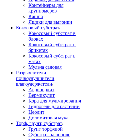
Контейнеры для
крупномеров
Кашпо
Ящики для выгонки
Кокосовый субстрат
Кокосовый субстрат в
блоках
Кокосовый субстрат в
брикетах
Кокосовый субстрат в
матах
Мульча садовая
Разрыхлители,
почвоулучшители,
влагоудержатели
Агроперлит
Вермикулит
Кора для мульчирования
Гидрогель для растений
Цеолит
Доломитовая мука
Торф, грунт, субстрат
Грунт торфяной
Субстрат на основе