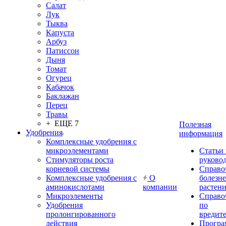
Салат
Лук
Тыква
Капуста
Арбуз
Патиссон
Дыня
Томат
Огурец
Кабачок
Баклажан
Перец
Травы
+ ЕЩЕ 7
Полезная
Удобрения
информация
Комплексные удобрения с
микроэлементами
Статьи
Стимуляторы роста
руково
корневой системы
Справо
Комплексные удобрения с
О
болезн
аминокислотами
компании
растен
Микроэлементы
Справо
Удобрения
по
пролонгированного
вредит
действия
Прогр