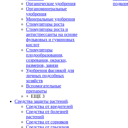
Органические удобрения
подкор
Органоминеральные
удобрения
Минеральные удобрения
Стимуляторы роста
Стимуляторы роста и
антистрессанты на основе
фульвовых и гуминовых
кислот
Стимуляторы
плодообразования,
созревания, окраски,
размеров, завязи
Удобрения фасовкой для
личных подсобных
хозяйств
Вспомогательные
препараты
+ ЕЩЕ 3
Средства защиты растений
Средства от вредителей
Средства от болезней
растений
Средства от сорняков
Средства от грызунов