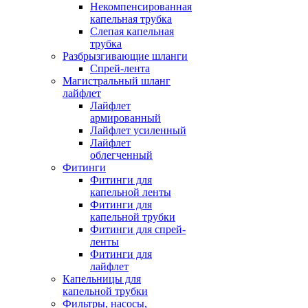
Некомпенсированная
капельная трубка
Слепая капельная
трубка
Разбрызгивающие шланги
Спрей-лента
Магистральный шланг
лайфлет
Лайфлет
армированный
Лайфлет усиленный
Лайфлет
облегченный
Фитинги
Фитинги для
капельной ленты
Фитинги для
капельной трубки
Фитинги для спрей-
ленты
Фитинги для
лайфлет
Капельницы для
капельной трубки
Фильтры, насосы,