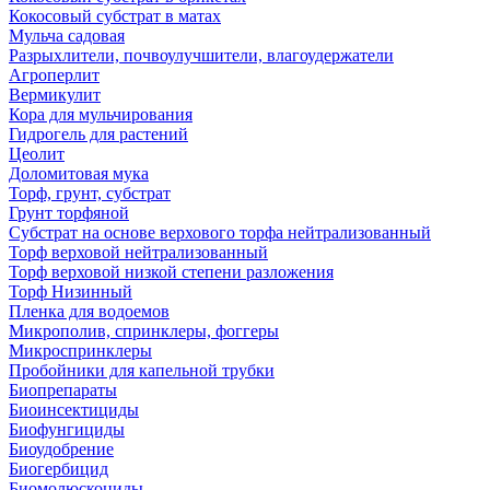
Кокосовый субстрат в матах
Мульча садовая
Разрыхлители, почвоулучшители, влагоудержатели
Агроперлит
Вермикулит
Кора для мульчирования
Гидрогель для растений
Цеолит
Доломитовая мука
Торф, грунт, субстрат
Грунт торфяной
Субстрат на основе верхового торфа нейтрализованный
Торф верховой нейтрализованный
Торф верховой низкой степени разложения
Торф Низинный
Пленка для водоемов
Микрополив, спринклеры, фоггеры
Микроспринклеры
Пробойники для капельной трубки
Биопрепараты
Биоинсектициды
Биофунгициды
Биоудобрение
Биогербицид
Биомолюскоциды