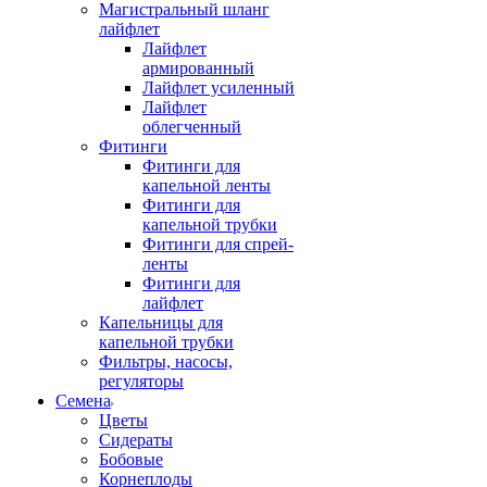
Магистральный шланг
лайфлет
Лайфлет
армированный
Лайфлет усиленный
Лайфлет
облегченный
Фитинги
Фитинги для
капельной ленты
Фитинги для
капельной трубки
Фитинги для спрей-
ленты
Фитинги для
лайфлет
Капельницы для
капельной трубки
Фильтры, насосы,
регуляторы
Семена
Цветы
Сидераты
Бобовые
Корнеплоды