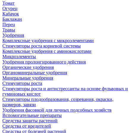
Томат
Огурец
Кабачок
Баклажан
Перец
Травы
Удобрения
Комплексные удобрения с микроэлементами
Стимуляторы роста корневой системы
Комплексные удобрения с аминокислотами
Микроэлементы
Удобрения пролонгированного действия
Органические удобрения
Органоминеральные удобрения
Минеральные удобрения
Стимуляторы роста
Стимуляторы роста и антистрессанты на основе фульвовых и
гуминовых кислот
Стимуляторы плодообразования, созревания, окраски,
размеров, завязи
Удобрения фасовкой для личных подсобных хозяйств
Вспомогательные препараты
Средства защиты растений
Средства от вредителей
Средства от болезней растений