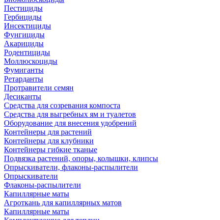
Пестициды
Гербициды
Инсектициды
Фунгициды
Акарициды
Родентициды
Моллюскоциды
Фумиганты
Ретарданты
Протравители семян
Десиканты
Средства для созревания компоста
Средства для выгребных ям и туалетов
Оборудование для внесения удобрений
Контейнеры для растений
Контейнеры для клубники
Контейнеры гибкие тканые
Подвязка растений, опоры, колышки, клипсы
Опрыскиватели, флаконы-распылители
Опрыскиватели
Флаконы-распылители
Капиллярные маты
Агроткань для капиллярных матов
Капиллярные маты