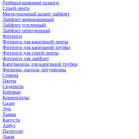
Разбрызгивающие шланги
Спрей-лента
Магистральный шланг лайфлет
Лайфлет армированный
Лайфлет усиленный
Лайфлет облегченный
Фитинги
Фитинги для капельной ленты
Фитинги для капельной трубки
Фитинги для спрей-ленты
Фитинги для лайфлет
Капельницы для капельной трубки
Фильтры, насосы, регуляторы
Семена
Цветы
Сидераты
Бобовые
Корнеплоды
Салат
Лук
Тыква
Капуста
Арбуз
Патиссон
Дыня