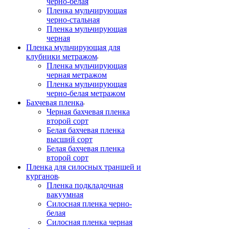
черно-белая
Пленка мульчирующая
черно-стальная
Пленка мульчирующая
черная
Пленка мульчирующая для
клубники метражом
Пленка мульчирующая
черная метражом
Пленка мульчирующая
черно-белая метражом
Бахчевая пленка
Черная бахчевая пленка
второй сорт
Белая бахчевая пленка
высший сорт
Белая бахчевая пленка
второй сорт
Пленка для силосных траншей и
курганов
Пленка подкладочная
вакуумная
Силосная пленка черно-
белая
Силосная пленка черная