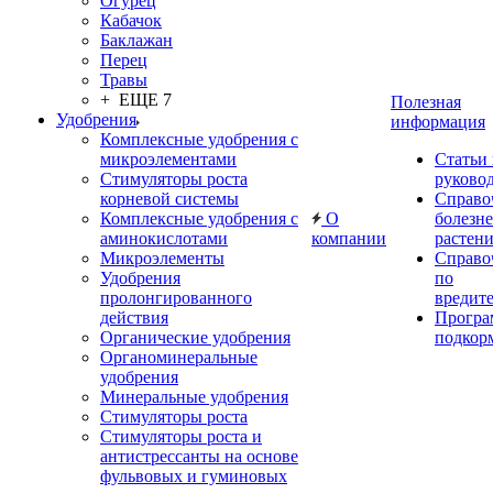
Огурец
Кабачок
Баклажан
Перец
Травы
+ ЕЩЕ 7
Полезная
Удобрения
информация
Комплексные удобрения с
микроэлементами
Статьи
Стимуляторы роста
руково
корневой системы
Справо
Комплексные удобрения с
О
болезн
аминокислотами
компании
растен
Микроэлементы
Справо
Удобрения
по
пролонгированного
вредит
действия
Прогр
Органические удобрения
подкор
Органоминеральные
удобрения
Минеральные удобрения
Стимуляторы роста
Стимуляторы роста и
антистрессанты на основе
фульвовых и гуминовых