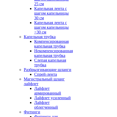
25 см
Капельная лента с
шагом капельницы
30 см
Капельная лента с
шагом капельницы
>30 см
Капельная трубка
Компенсированная
капельная трубка
Некомпенсированная
капельная трубка
Слепая капельная
трубка
Разбрызгивающие шланги
Спрей-лента
Магистральный шланг
лайфлет
Лайфлет
армированный
Лайфлет усиленный
Лайфлет
облегченный
Фитинги
Фитинги для