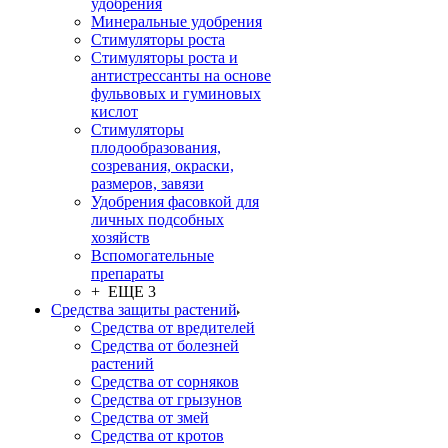
удобрения
Минеральные удобрения
Стимуляторы роста
Стимуляторы роста и
антистрессанты на основе
фульвовых и гуминовых
кислот
Стимуляторы
плодообразования,
созревания, окраски,
размеров, завязи
Удобрения фасовкой для
личных подсобных
хозяйств
Вспомогательные
препараты
+ ЕЩЕ 3
Средства защиты растений
Средства от вредителей
Средства от болезней
растений
Средства от сорняков
Средства от грызунов
Средства от змей
Средства от кротов