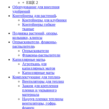
+ ЕЩЕ 2
Оборудование для внесения
удобрений
Контейнеры для растений
Контейнеры для клубники
Контейнеры гибкие
тканые
Подвязка растений, опоры,
колышки, клипсы
Опрыскиватели, флаконы-
распылители
Опрыскиватели
Флаконы-распылители
Капиллярные маты
Агроткань для
капиллярных матов
Капиллярные маты
Комплектующие для теплиц
Вентиляторы для теплиц
Зажим для крепления
пленки и укрывного
материала
Наддув пленки теплицы
вентиляторы, гофра,
фланец