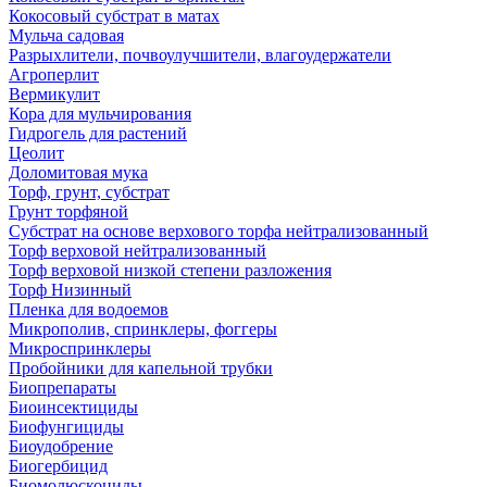
Кокосовый субстрат в матах
Мульча садовая
Разрыхлители, почвоулучшители, влагоудержатели
Агроперлит
Вермикулит
Кора для мульчирования
Гидрогель для растений
Цеолит
Доломитовая мука
Торф, грунт, субстрат
Грунт торфяной
Субстрат на основе верхового торфа нейтрализованный
Торф верховой нейтрализованный
Торф верховой низкой степени разложения
Торф Низинный
Пленка для водоемов
Микрополив, спринклеры, фоггеры
Микроспринклеры
Пробойники для капельной трубки
Биопрепараты
Биоинсектициды
Биофунгициды
Биоудобрение
Биогербицид
Биомолюскоциды