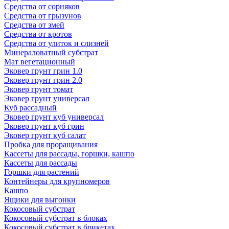
Средства от сорняков
Средства от грызунов
Средства от змей
Средства от кротов
Средства от улиток и слизней
Минераловатный субстрат
Мат вегетационный
Эковер грунт грин 1.0
Эковер грунт грин 2.0
Эковер грунт томат
Эковер грунт универсал
Куб рассадный
Эковер грунт куб универсал
Эковер грунт куб грин
Эковер грунт куб салат
Пробка для проращивания
Кассеты для рассады, горшки, кашпо
Кассеты для рассады
Горшки для растений
Контейнеры для крупномеров
Кашпо
Ящики для выгонки
Кокосовый субстрат
Кокосовый субстрат в блоках
Кокосовый субстрат в брикетах