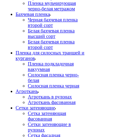
Пленка мульчирующая
черно-белая метражом
Бахчевая пленка
Черная бахчевая пленка
второй сорт
Белая бахчевая пленка
высший сорт
Белая бахчевая пленка
второй сорт
Пленка для силосных траншей и
курганов
Пленка подкладочная
вакуумная
Силосная пленка черно-
белая
Силосная пленка черная
Агроткань
Агроткань в рулонах
Агроткань фасованная
Сетки затеняющие
Сетка затеняющая
фасованная
Сетки затеняющие в
рулонах
Сетка фасадная