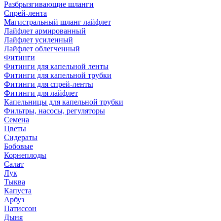
Разбрызгивающие шланги
Спрей-лента
Магистральный шланг лайфлет
Лайфлет армированный
Лайфлет усиленный
Лайфлет облегченный
Фитинги
Фитинги для капельной ленты
Фитинги для капельной трубки
Фитинги для спрей-ленты
Фитинги для лайфлет
Капельницы для капельной трубки
Фильтры, насосы, регуляторы
Семена
Цветы
Сидераты
Бобовые
Корнеплоды
Салат
Лук
Тыква
Капуста
Арбуз
Патиссон
Дыня