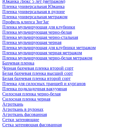
Южанка Люкс 5 лет (метражом)
Пленка универсальная Южанка
Пленка универсальная в рулоне
Пленка универсальная метражом
Профиль клипса ЗигЗаг
Пленка мульчирующая для клубники
Пленка мульчирующая черно-белая
Пленка мульчирующая черно-стальная
Пленка мульчирующая черная
Пленка мульчирующая для клубники метражом
Пленка мульчирующая черная метражом
Пленка мульчирующая черно-белая метражом
Бахчевая пленка
Черная бахчевая пленка второй сорт
Белая бахчевая пленка высший сорт
Белая бахчевая пленка второй сорт
Пленка для силосных траншей и курганов
Пленка подкладочная вакуумная
Силосная пленка черно-белая
Силосная пленка черная
Агроткань
Агроткань в рулонах
Агроткань фасованная
Сетки затеняющие
Сетка затеняющая фасованная