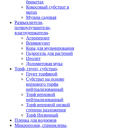
брикетах
Кокосовый субстрат в
матах
Мульча садовая
Разрыхлители,
почвоулучшители,
влагоудержатели
Агроперлит
Вермикулит
Кора для мульчирования
Гидрогель для растений
Цеолит
Доломитовая мука
Торф, грунт, субстрат
Грунт торфяной
Субстрат на основе
верхового торфа
нейтрализованный
Торф верховой
нейтрализованный
Торф верховой низкой
степени разложения
Торф Низинный
Пленка для водоемов
Микрополив, спринклеры,