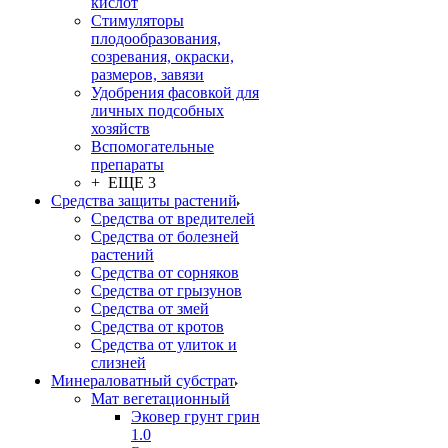
кислот
Стимуляторы
плодообразования,
созревания, окраски,
размеров, завязи
Удобрения фасовкой для
личных подсобных
хозяйств
Вспомогательные
препараты
+ ЕЩЕ 3
Средства защиты растений
Средства от вредителей
Средства от болезней
растений
Средства от сорняков
Средства от грызунов
Средства от змей
Средства от кротов
Средства от улиток и
слизней
Минераловатный субстрат
Мат вегетационный
Эковер грунт грин
1.0