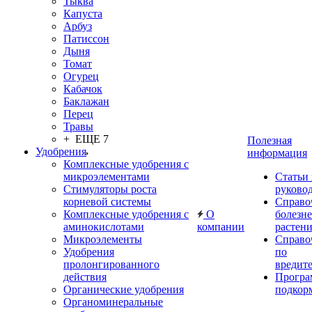
Тыква
Капуста
Арбуз
Патиссон
Дыня
Томат
Огурец
Кабачок
Баклажан
Перец
Травы
+ ЕЩЕ 7
Полезная
Удобрения
информация
Комплексные удобрения с
микроэлементами
Статьи
Стимуляторы роста
руково
корневой системы
Справо
Комплексные удобрения с
О
болезн
аминокислотами
компании
растен
Микроэлементы
Справо
Удобрения
по
пролонгированного
вредит
действия
Прогр
Органические удобрения
подкор
Органоминеральные