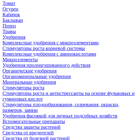
Томат
Огурец
Кабачок
Баклажан
Перец
Травы
Удобрения
Комплексные удобрения с микроэлементами
Стимуляторы роста корневой системы
Комплексные удобрения с аминокислотами
Микроэлементы
Удобрения пролонгированного действия
Органические удобрения
Органоминеральные удобрения
Минеральные удобрения
Стимуляторы роста
Стимуляторы роста и антистрессанты на основе фульвовых и
гуминовых кислот
Стимуляторы плодообразования, созревания, окраски,
размеров, завязи
Удобрения фасовкой для личных подсобных хозяйств
Вспомогательные препараты
Средства защиты растений
Средства от вредителей
Средства от болезней растений