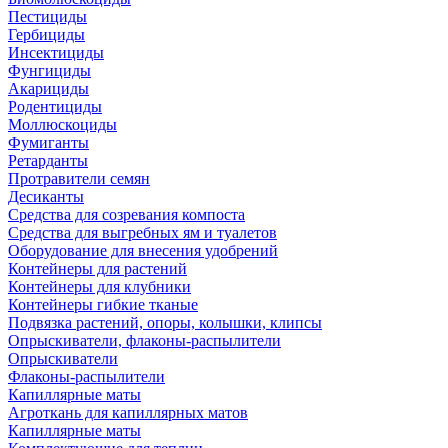
Пестициды
Гербициды
Инсектициды
Фунгициды
Акарициды
Родентициды
Моллюскоциды
Фумиганты
Ретарданты
Протравители семян
Десиканты
Средства для созревания компоста
Средства для выгребных ям и туалетов
Оборудование для внесения удобрений
Контейнеры для растений
Контейнеры для клубники
Контейнеры гибкие тканые
Подвязка растений, опоры, колышки, клипсы
Опрыскиватели, флаконы-распылители
Опрыскиватели
Флаконы-распылители
Капиллярные маты
Агроткань для капиллярных матов
Капиллярные маты