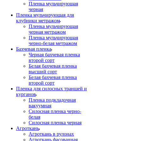
Пленка мульчирующая
черная
Пленка мульчирующая для
клубники метражом
Пленка мульчирующая
черная метражом
Пленка мульчирующая
черно-белая метражом
Бахчевая пленка
Черная бахчевая пленка
второй сорт
Белая бахчевая пленка
высший сорт
Белая бахчевая пленка
второй сорт
Пленка для силосных траншей и
курганов
Пленка подкладочная
вакуумная
Силосная пленка черно-
белая
Силосная пленка черная
Агроткань
Агроткань в рулонах
Агроткань фасованная