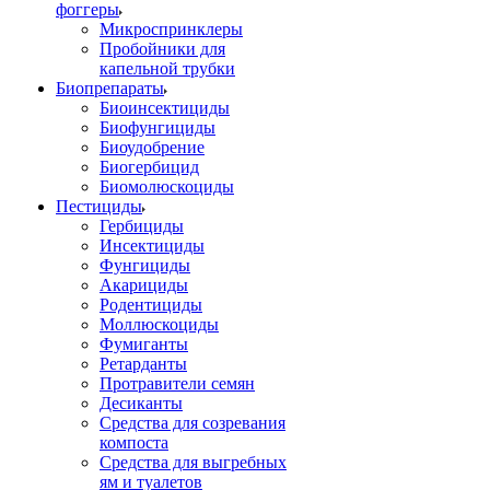
фоггеры
Микроспринклеры
Пробойники для
капельной трубки
Биопрепараты
Биоинсектициды
Биофунгициды
Биоудобрение
Биогербицид
Биомолюскоциды
Пестициды
Гербициды
Инсектициды
Фунгициды
Акарициды
Родентициды
Моллюскоциды
Фумиганты
Ретарданты
Протравители семян
Десиканты
Средства для созревания
компоста
Средства для выгребных
ям и туалетов