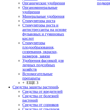
Органические удобрения
подкор
Органоминеральные
удобрения
Минеральные удобрения
Стимуляторы роста
Стимуляторы роста и
антистрессанты на основе
фульвовых и гуминовых
кислот
Стимуляторы
плодообразования,
созревания, окраски,
размеров, завязи
Удобрения фасовкой для
личных подсобных
хозяйств
Вспомогательные
препараты
+ ЕЩЕ 3
Средства защиты растений
Средства от вредителей
Средства от болезней
растений
Средства от сорняков
Средства от грызунов