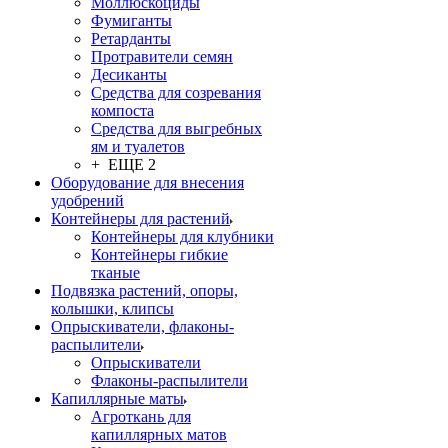
Моллюскоциды
Фумиганты
Ретарданты
Протравители семян
Десиканты
Средства для созревания
компоста
Средства для выгребных
ям и туалетов
+ ЕЩЕ 2
Оборудование для внесения
удобрений
Контейнеры для растений
Контейнеры для клубники
Контейнеры гибкие
тканые
Подвязка растений, опоры,
колышки, клипсы
Опрыскиватели, флаконы-
распылители
Опрыскиватели
Флаконы-распылители
Капиллярные маты
Агроткань для
капиллярных матов