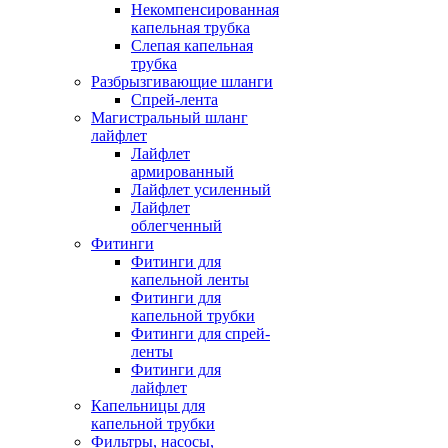
Некомпенсированная
капельная трубка
Слепая капельная
трубка
Разбрызгивающие шланги
Спрей-лента
Магистральный шланг
лайфлет
Лайфлет
армированный
Лайфлет усиленный
Лайфлет
облегченный
Фитинги
Фитинги для
капельной ленты
Фитинги для
капельной трубки
Фитинги для спрей-
ленты
Фитинги для
лайфлет
Капельницы для
капельной трубки
Фильтры, насосы,