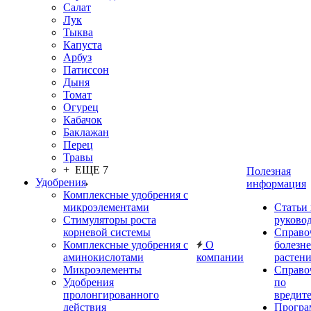
Салат
Лук
Тыква
Капуста
Арбуз
Патиссон
Дыня
Томат
Огурец
Кабачок
Баклажан
Перец
Травы
+ ЕЩЕ 7
Полезная
Удобрения
информация
Комплексные удобрения с
микроэлементами
Статьи
Стимуляторы роста
руково
корневой системы
Справо
Комплексные удобрения с
О
болезн
аминокислотами
компании
растен
Микроэлементы
Справо
Удобрения
по
пролонгированного
вредит
действия
Прогр