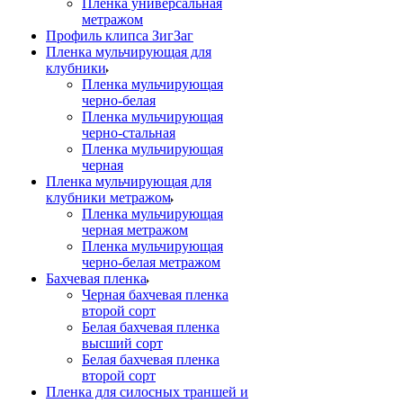
Пленка универсальная
метражом
Профиль клипса ЗигЗаг
Пленка мульчирующая для
клубники
Пленка мульчирующая
черно-белая
Пленка мульчирующая
черно-стальная
Пленка мульчирующая
черная
Пленка мульчирующая для
клубники метражом
Пленка мульчирующая
черная метражом
Пленка мульчирующая
черно-белая метражом
Бахчевая пленка
Черная бахчевая пленка
второй сорт
Белая бахчевая пленка
высший сорт
Белая бахчевая пленка
второй сорт
Пленка для силосных траншей и