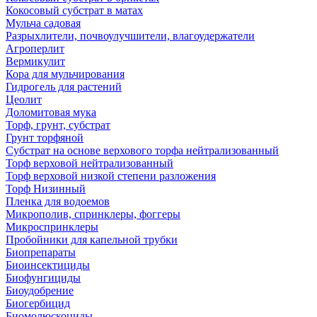
Кокосовый субстрат в матах
Мульча садовая
Разрыхлители, почвоулучшители, влагоудержатели
Агроперлит
Вермикулит
Кора для мульчирования
Гидрогель для растений
Цеолит
Доломитовая мука
Торф, грунт, субстрат
Грунт торфяной
Субстрат на основе верхового торфа нейтрализованный
Торф верховой нейтрализованный
Торф верховой низкой степени разложения
Торф Низинный
Пленка для водоемов
Микрополив, спринклеры, фоггеры
Микроспринклеры
Пробойники для капельной трубки
Биопрепараты
Биоинсектициды
Биофунгициды
Биоудобрение
Биогербицид
Биомолюскоциды