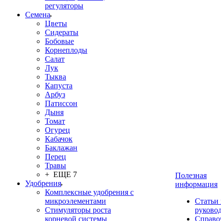
регуляторы
Семена
Цветы
Сидераты
Бобовые
Корнеплоды
Салат
Лук
Тыква
Капуста
Арбуз
Патиссон
Дыня
Томат
Огурец
Кабачок
Баклажан
Перец
Травы
+ ЕЩЕ 7
Полезная
Удобрения
информация
Комплексные удобрения с
микроэлементами
Статьи
Стимуляторы роста
руково
корневой системы
Справо