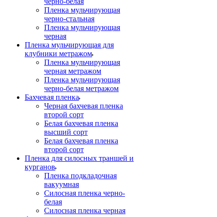
черно-белая
Пленка мульчирующая
черно-стальная
Пленка мульчирующая
черная
Пленка мульчирующая для
клубники метражом
Пленка мульчирующая
черная метражом
Пленка мульчирующая
черно-белая метражом
Бахчевая пленка
Черная бахчевая пленка
второй сорт
Белая бахчевая пленка
высший сорт
Белая бахчевая пленка
второй сорт
Пленка для силосных траншей и
курганов
Пленка подкладочная
вакуумная
Силосная пленка черно-
белая
Силосная пленка черная