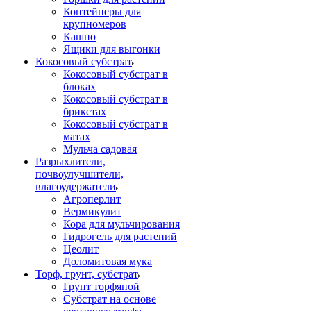
Контейнеры для
крупномеров
Кашпо
Ящики для выгонки
Кокосовый субстрат
Кокосовый субстрат в
блоках
Кокосовый субстрат в
брикетах
Кокосовый субстрат в
матах
Мульча садовая
Разрыхлители,
почвоулучшители,
влагоудержатели
Агроперлит
Вермикулит
Кора для мульчирования
Гидрогель для растений
Цеолит
Доломитовая мука
Торф, грунт, субстрат
Грунт торфяной
Субстрат на основе