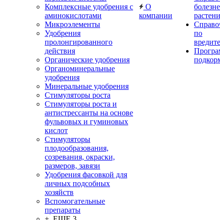
Комплексные удобрения с
О
болезн
аминокислотами
компании
растен
Микроэлементы
Справо
Удобрения
по
пролонгированного
вредит
действия
Прогр
Органические удобрения
подкор
Органоминеральные
удобрения
Минеральные удобрения
Стимуляторы роста
Стимуляторы роста и
антистрессанты на основе
фульвовых и гуминовых
кислот
Стимуляторы
плодообразования,
созревания, окраски,
размеров, завязи
Удобрения фасовкой для
личных подсобных
хозяйств
Вспомогательные
препараты
+ ЕЩЕ 3