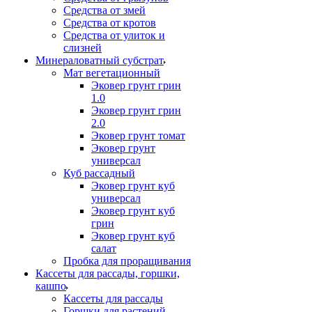
Средства от змей
Средства от кротов
Средства от улиток и
слизней
Минераловатный субстрат
Мат вегетационный
Эковер грунт грин
1.0
Эковер грунт грин
2.0
Эковер грунт томат
Эковер грунт
универсал
Куб рассадный
Эковер грунт куб
универсал
Эковер грунт куб
грин
Эковер грунт куб
салат
Пробка для проращивания
Кассеты для рассады, горшки,
кашпо
Кассеты для рассады
Горшки для растений