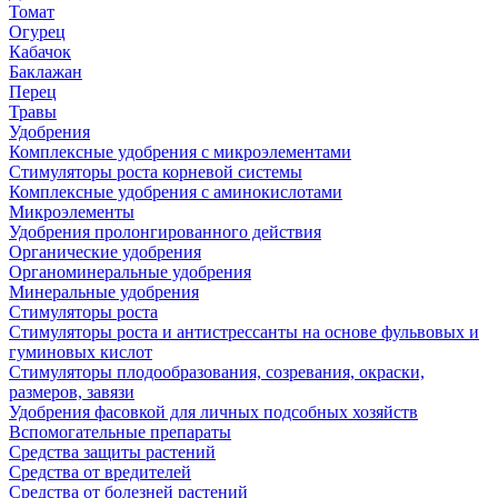
Томат
Огурец
Кабачок
Баклажан
Перец
Травы
Удобрения
Комплексные удобрения с микроэлементами
Стимуляторы роста корневой системы
Комплексные удобрения с аминокислотами
Микроэлементы
Удобрения пролонгированного действия
Органические удобрения
Органоминеральные удобрения
Минеральные удобрения
Стимуляторы роста
Стимуляторы роста и антистрессанты на основе фульвовых и
гуминовых кислот
Стимуляторы плодообразования, созревания, окраски,
размеров, завязи
Удобрения фасовкой для личных подсобных хозяйств
Вспомогательные препараты
Средства защиты растений
Средства от вредителей
Средства от болезней растений