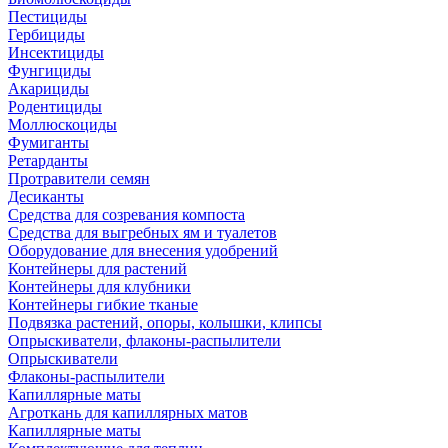
Пестициды
Гербициды
Инсектициды
Фунгициды
Акарициды
Родентициды
Моллюскоциды
Фумиганты
Ретарданты
Протравители семян
Десиканты
Средства для созревания компоста
Средства для выгребных ям и туалетов
Оборудование для внесения удобрений
Контейнеры для растений
Контейнеры для клубники
Контейнеры гибкие тканые
Подвязка растений, опоры, колышки, клипсы
Опрыскиватели, флаконы-распылители
Опрыскиватели
Флаконы-распылители
Капиллярные маты
Агроткань для капиллярных матов
Капиллярные маты