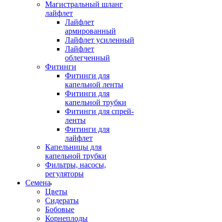
Магистральный шланг
лайфлет
Лайфлет
армированный
Лайфлет усиленный
Лайфлет
облегченный
Фитинги
Фитинги для
капельной ленты
Фитинги для
капельной трубки
Фитинги для спрей-
ленты
Фитинги для
лайфлет
Капельницы для
капельной трубки
Фильтры, насосы,
регуляторы
Семена
Цветы
Сидераты
Бобовые
Корнеплоды