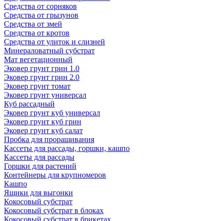
Средства от сорняков
Средства от грызунов
Средства от змей
Средства от кротов
Средства от улиток и слизней
Минераловатный субстрат
Мат вегетационный
Эковер грунт грин 1.0
Эковер грунт грин 2.0
Эковер грунт томат
Эковер грунт универсал
Куб рассадный
Эковер грунт куб универсал
Эковер грунт куб грин
Эковер грунт куб салат
Пробка для проращивания
Кассеты для рассады, горшки, кашпо
Кассеты для рассады
Горшки для растений
Контейнеры для крупномеров
Кашпо
Ящики для выгонки
Кокосовый субстрат
Кокосовый субстрат в блоках
Кокосовый субстрат в брикетах