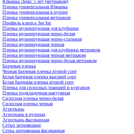
Южанка Люкс 5 лет (метражом)
Пленка универсальная Южанка
Пленка универсальная в рулоне
Пленка универсальная метражом
Профиль клипса ЗигЗаг
Пленка мульчирующая для клубники
Пленка мульчирующая черно-белая
Пленка мульчирующая черно-стальная
Пленка мульчирующая черная
Пленка мульчирующая для клубники метражом
Пленка мульчирующая черная метражом
Пленка мульчирующая черно-белая метражом
Бахчевая пленка
Черная бахчевая пленка второй сорт
Белая бахчевая пленка высший сорт
Белая бахчевая пленка второй сорт
Пленка для силосных траншей и курганов
Пленка подкладочная вакуумная
Силосная пленка черно-белая
Силосная пленка черная
Агроткань
Агроткань в рулонах
Агроткань фасованная
Сетки затеняющие
Сетка затеняющая фасованная