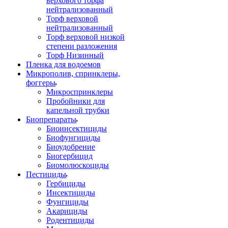
верхового торфа
нейтрализованный
Торф верховой
нейтрализованный
Торф верховой низкой
степени разложения
Торф Низинный
Пленка для водоемов
Микрополив, спринклеры,
фоггеры
Микроспринклеры
Пробойники для
капельной трубки
Биопрепараты
Биоинсектициды
Биофунгициды
Биоудобрение
Биогербицид
Биомолюскоциды
Пестициды
Гербициды
Инсектициды
Фунгициды
Акарициды
Родентициды