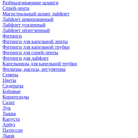
Разбрызгивающие шланги
Спрей-лента
Магистральный шланг лайфлет
Лайфлет армированный
Лайфлет усиленный
Лайфлет облегченный
Фитинги
Фитинги для капельной ленты
Фитинги для капельной трубки
Фитинги для спрей-ленты
Фитинги для лайфлет
Капельницы для капельной трубки
Фильтры, насосы, регуляторы
Семена
Цветы
Сидераты
Бобовые
Корнеплоды
Салат
Лук
Тыква
Капуста
Арбуз
Патиссон
Дыня