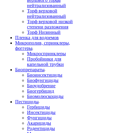
верхового торфа
нейтрализованный
Торф верховой
нейтрализованный
Торф верховой низкой
степени разложения
Торф Низинный
Пленка для водоемов
Микрополив, спринклеры,
фоггеры
Микроспринклеры
Пробойники для
капельной трубки
Биопрепараты
Биоинсектициды
Биофунгициды
Биоудобрение
Биогербицид
Биомолюскоциды
Пестициды
Гербициды
Инсектициды
Фунгициды
Акарициды
Родентициды