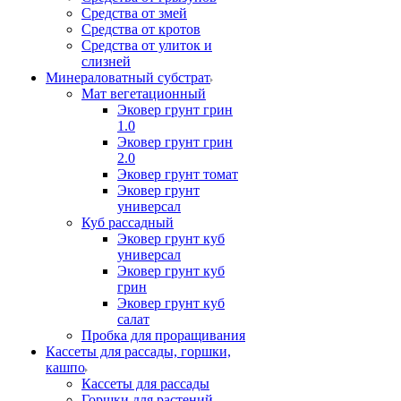
Средства от змей
Средства от кротов
Средства от улиток и
слизней
Минераловатный субстрат
Мат вегетационный
Эковер грунт грин
1.0
Эковер грунт грин
2.0
Эковер грунт томат
Эковер грунт
универсал
Куб рассадный
Эковер грунт куб
универсал
Эковер грунт куб
грин
Эковер грунт куб
салат
Пробка для проращивания
Кассеты для рассады, горшки,
кашпо
Кассеты для рассады
Горшки для растений