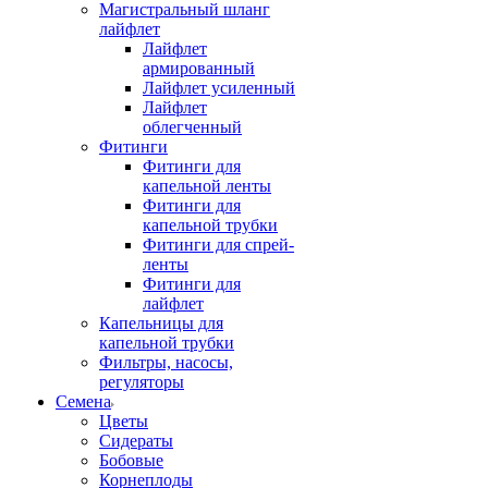
Магистральный шланг
лайфлет
Лайфлет
армированный
Лайфлет усиленный
Лайфлет
облегченный
Фитинги
Фитинги для
капельной ленты
Фитинги для
капельной трубки
Фитинги для спрей-
ленты
Фитинги для
лайфлет
Капельницы для
капельной трубки
Фильтры, насосы,
регуляторы
Семена
Цветы
Сидераты
Бобовые
Корнеплоды