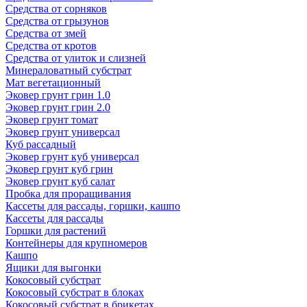
Средства от сорняков
Средства от грызунов
Средства от змей
Средства от кротов
Средства от улиток и слизней
Минераловатный субстрат
Мат вегетационный
Эковер грунт грин 1.0
Эковер грунт грин 2.0
Эковер грунт томат
Эковер грунт универсал
Куб рассадный
Эковер грунт куб универсал
Эковер грунт куб грин
Эковер грунт куб салат
Пробка для проращивания
Кассеты для рассады, горшки, кашпо
Кассеты для рассады
Горшки для растений
Контейнеры для крупномеров
Кашпо
Ящики для выгонки
Кокосовый субстрат
Кокосовый субстрат в блоках
Кокосовый субстрат в брикетах