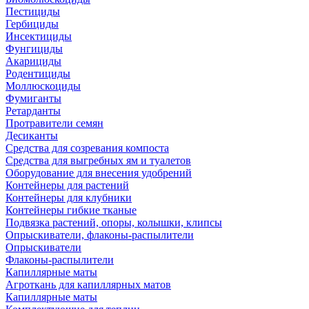
Пестициды
Гербициды
Инсектициды
Фунгициды
Акарициды
Родентициды
Моллюскоциды
Фумиганты
Ретарданты
Протравители семян
Десиканты
Средства для созревания компоста
Средства для выгребных ям и туалетов
Оборудование для внесения удобрений
Контейнеры для растений
Контейнеры для клубники
Контейнеры гибкие тканые
Подвязка растений, опоры, колышки, клипсы
Опрыскиватели, флаконы-распылители
Опрыскиватели
Флаконы-распылители
Капиллярные маты
Агроткань для капиллярных матов
Капиллярные маты