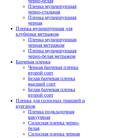
черно-белая
Пленка мульчирующая
черно-стальная
Пленка мульчирующая
черная
Пленка мульчирующая для
клубники метражом
Пленка мульчирующая
черная метражом
Пленка мульчирующая
черно-белая метражом
Бахчевая пленка
Черная бахчевая пленка
второй сорт
Белая бахчевая пленка
высший сорт
Белая бахчевая пленка
второй сорт
Пленка для силосных траншей и
курганов
Пленка подкладочная
вакуумная
Силосная пленка черно-
белая
Силосная пленка черная