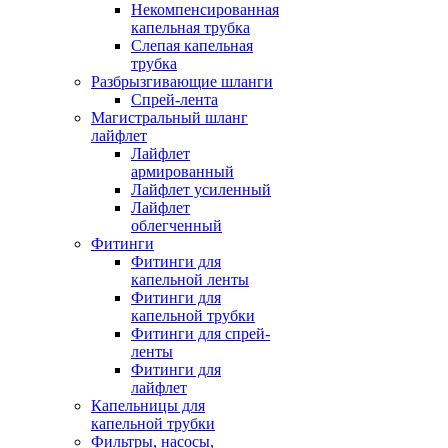
Некомпенсированная
капельная трубка
Слепая капельная
трубка
Разбрызгивающие шланги
Спрей-лента
Магистральный шланг
лайфлет
Лайфлет
армированный
Лайфлет усиленный
Лайфлет
облегченный
Фитинги
Фитинги для
капельной ленты
Фитинги для
капельной трубки
Фитинги для спрей-
ленты
Фитинги для
лайфлет
Капельницы для
капельной трубки
Фильтры, насосы,