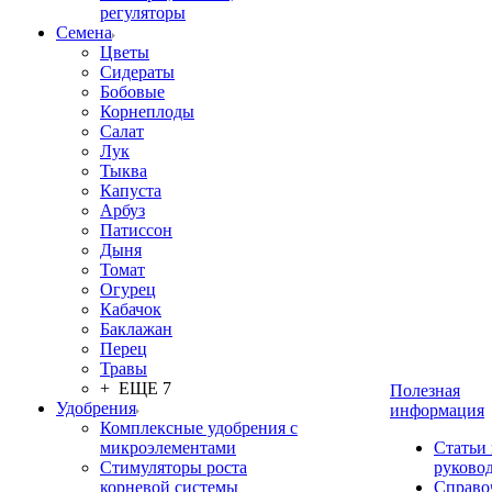
регуляторы
Семена
Цветы
Сидераты
Бобовые
Корнеплоды
Салат
Лук
Тыква
Капуста
Арбуз
Патиссон
Дыня
Томат
Огурец
Кабачок
Баклажан
Перец
Травы
+ ЕЩЕ 7
Полезная
Удобрения
информация
Комплексные удобрения с
микроэлементами
Статьи
Стимуляторы роста
руково
корневой системы
Справо