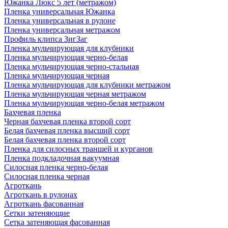
Южанка Люкс 5 лет (метражом)
Пленка универсальная Южанка
Пленка универсальная в рулоне
Пленка универсальная метражом
Профиль клипса ЗигЗаг
Пленка мульчирующая для клубники
Пленка мульчирующая черно-белая
Пленка мульчирующая черно-стальная
Пленка мульчирующая черная
Пленка мульчирующая для клубники метражом
Пленка мульчирующая черная метражом
Пленка мульчирующая черно-белая метражом
Бахчевая пленка
Черная бахчевая пленка второй сорт
Белая бахчевая пленка высший сорт
Белая бахчевая пленка второй сорт
Пленка для силосных траншей и курганов
Пленка подкладочная вакуумная
Силосная пленка черно-белая
Силосная пленка черная
Агроткань
Агроткань в рулонах
Агроткань фасованная
Сетки затеняющие
Сетка затеняющая фасованная