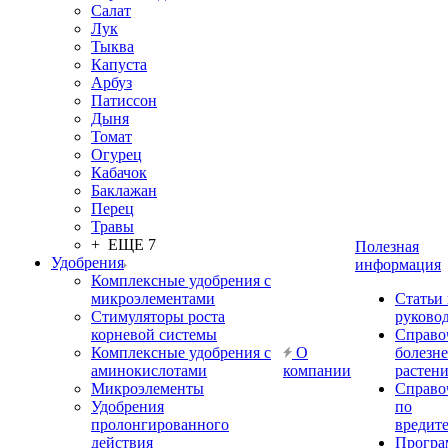
Салат
Лук
Тыква
Капуста
Арбуз
Патиссон
Дыня
Томат
Огурец
Кабачок
Баклажан
Перец
Травы
+ ЕЩЕ 7
Полезная
Удобрения
информация
Комплексные удобрения с
микроэлементами
Статьи
Стимуляторы роста
руково
корневой системы
Справо
Комплексные удобрения с
О
болезн
аминокислотами
компании
растен
Микроэлементы
Справо
Удобрения
по
пролонгированного
вредит
действия
Прогр