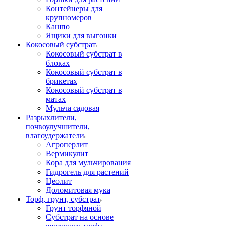
Контейнеры для
крупномеров
Кашпо
Ящики для выгонки
Кокосовый субстрат
Кокосовый субстрат в
блоках
Кокосовый субстрат в
брикетах
Кокосовый субстрат в
матах
Мульча садовая
Разрыхлители,
почвоулучшители,
влагоудержатели
Агроперлит
Вермикулит
Кора для мульчирования
Гидрогель для растений
Цеолит
Доломитовая мука
Торф, грунт, субстрат
Грунт торфяной
Субстрат на основе