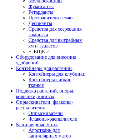
Моллюскоциды
Фумиганты
Ретарданты
Протравители семян
Десиканты
Средства для созревания
компоста
Средства для выгребных
ям и туалетов
+ ЕЩЕ 2
Оборудование для внесения
удобрений
Контейнеры для растений
Контейнеры для клубники
Контейнеры гибкие
тканые
Подвязка растений, опоры,
колышки, клипсы
Опрыскиватели, флаконы-
распылители
Опрыскиватели
Флаконы-распылители
Капиллярные маты
Агроткань для
капиллярных матов