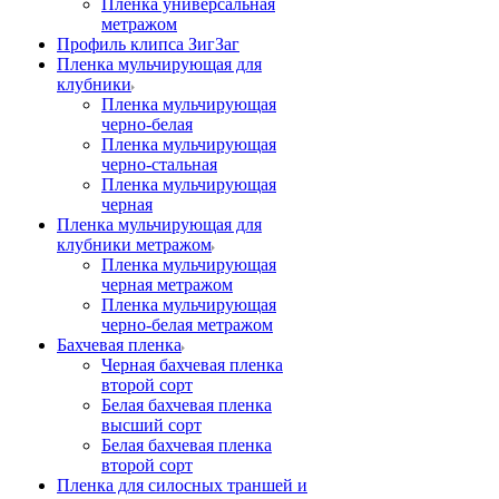
Пленка универсальная
метражом
Профиль клипса ЗигЗаг
Пленка мульчирующая для
клубники
Пленка мульчирующая
черно-белая
Пленка мульчирующая
черно-стальная
Пленка мульчирующая
черная
Пленка мульчирующая для
клубники метражом
Пленка мульчирующая
черная метражом
Пленка мульчирующая
черно-белая метражом
Бахчевая пленка
Черная бахчевая пленка
второй сорт
Белая бахчевая пленка
высший сорт
Белая бахчевая пленка
второй сорт
Пленка для силосных траншей и