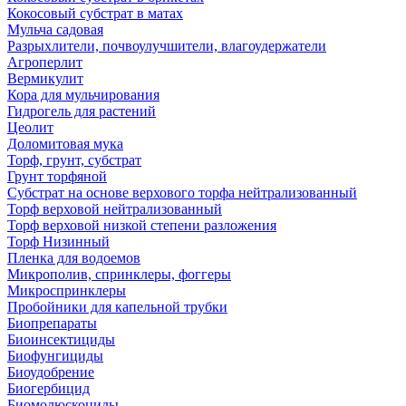
Кокосовый субстрат в матах
Мульча садовая
Разрыхлители, почвоулучшители, влагоудержатели
Агроперлит
Вермикулит
Кора для мульчирования
Гидрогель для растений
Цеолит
Доломитовая мука
Торф, грунт, субстрат
Грунт торфяной
Субстрат на основе верхового торфа нейтрализованный
Торф верховой нейтрализованный
Торф верховой низкой степени разложения
Торф Низинный
Пленка для водоемов
Микрополив, спринклеры, фоггеры
Микроспринклеры
Пробойники для капельной трубки
Биопрепараты
Биоинсектициды
Биофунгициды
Биоудобрение
Биогербицид
Биомолюскоциды