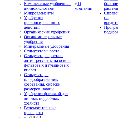
Комплексные удобрения с
О
болезн
аминокислотами
компании
растен
Микроэлементы
Справо
Удобрения
по
пролонгированного
вредит
действия
Прогр
Органические удобрения
подкор
Органоминеральные
удобрения
Минеральные удобрения
Стимуляторы роста
Стимуляторы роста и
антистрессанты на основе
фульвовых и гуминовых
кислот
Стимуляторы
плодообразования,
созревания, окраски,
размеров, завязи
Удобрения фасовкой для
личных подсобных
хозяйств
Вспомогательные
препараты
+ ЕЩЕ 3