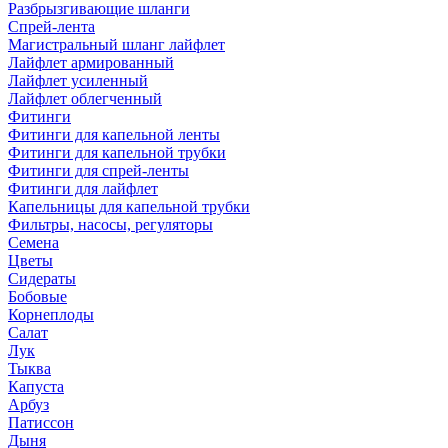
Разбрызгивающие шланги
Спрей-лента
Магистральный шланг лайфлет
Лайфлет армированный
Лайфлет усиленный
Лайфлет облегченный
Фитинги
Фитинги для капельной ленты
Фитинги для капельной трубки
Фитинги для спрей-ленты
Фитинги для лайфлет
Капельницы для капельной трубки
Фильтры, насосы, регуляторы
Семена
Цветы
Сидераты
Бобовые
Корнеплоды
Салат
Лук
Тыква
Капуста
Арбуз
Патиссон
Дыня