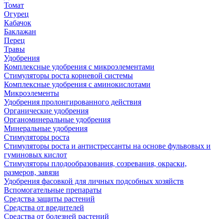
Томат
Огурец
Кабачок
Баклажан
Перец
Травы
Удобрения
Комплексные удобрения с микроэлементами
Стимуляторы роста корневой системы
Комплексные удобрения с аминокислотами
Микроэлементы
Удобрения пролонгированного действия
Органические удобрения
Органоминеральные удобрения
Минеральные удобрения
Стимуляторы роста
Стимуляторы роста и антистрессанты на основе фульвовых и
гуминовых кислот
Стимуляторы плодообразования, созревания, окраски,
размеров, завязи
Удобрения фасовкой для личных подсобных хозяйств
Вспомогательные препараты
Средства защиты растений
Средства от вредителей
Средства от болезней растений