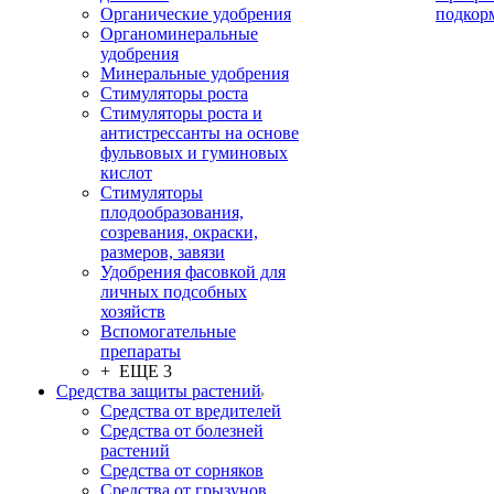
Органические удобрения
подкор
Органоминеральные
удобрения
Минеральные удобрения
Стимуляторы роста
Стимуляторы роста и
антистрессанты на основе
фульвовых и гуминовых
кислот
Стимуляторы
плодообразования,
созревания, окраски,
размеров, завязи
Удобрения фасовкой для
личных подсобных
хозяйств
Вспомогательные
препараты
+ ЕЩЕ 3
Средства защиты растений
Средства от вредителей
Средства от болезней
растений
Средства от сорняков
Средства от грызунов