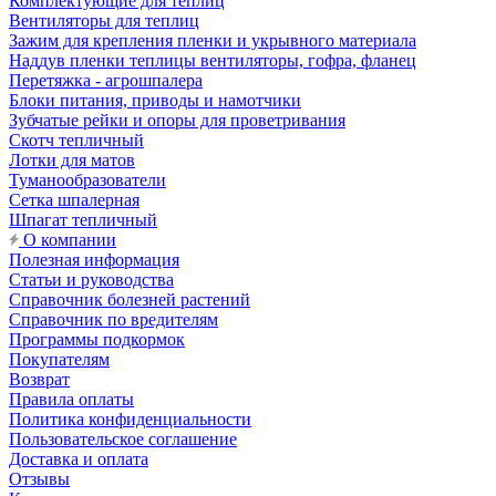
Комплектующие для теплиц
Вентиляторы для теплиц
Зажим для крепления пленки и укрывного материала
Наддув пленки теплицы вентиляторы, гофра, фланец
Перетяжка - агрошпалера
Блоки питания, приводы и намотчики
Зубчатые рейки и опоры для проветривания
Скотч тепличный
Лотки для матов
Туманообразователи
Сетка шпалерная
Шпагат тепличный
О компании
Полезная информация
Статьи и руководства
Справочник болезней растений
Справочник по вредителям
Программы подкормок
Покупателям
Возврат
Правила оплаты
Политика конфиденциальности
Пользовательское соглашение
Доставка и оплата
Отзывы