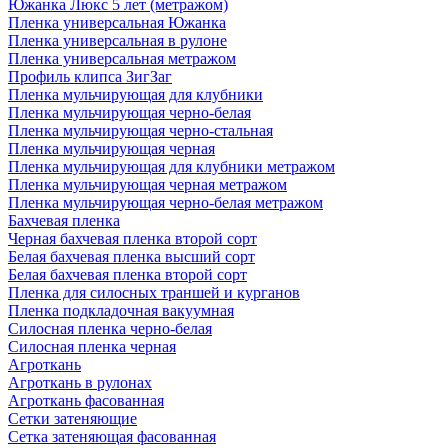
Южанка Люкс 5 лет (метражом)
Пленка универсальная Южанка
Пленка универсальная в рулоне
Пленка универсальная метражом
Профиль клипса ЗигЗаг
Пленка мульчирующая для клубники
Пленка мульчирующая черно-белая
Пленка мульчирующая черно-стальная
Пленка мульчирующая черная
Пленка мульчирующая для клубники метражом
Пленка мульчирующая черная метражом
Пленка мульчирующая черно-белая метражом
Бахчевая пленка
Черная бахчевая пленка второй сорт
Белая бахчевая пленка высший сорт
Белая бахчевая пленка второй сорт
Пленка для силосных траншей и курганов
Пленка подкладочная вакуумная
Силосная пленка черно-белая
Силосная пленка черная
Агроткань
Агроткань в рулонах
Агроткань фасованная
Сетки затеняющие
Сетка затеняющая фасованная