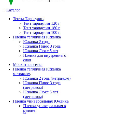
Каталог
Тенты Тарпаулин
Тент тарпаулин 120 г
Тент тарпаулин 180 г
Тент тарпаулин 100 г
Пленка тепличная Южанка
Южанка 2 года
Южанка Плюс 3 года
Южанка Люкс 5 лет
Пленка для внутреннего
слоя
Москитная сетка
Пленка тепличная Южанка
метражом
Южанка 2 года (метражом)
Южанка Плюс 3 года
(метражом)
Южанка Люкс 5 лет
(метражом)
Пленка универсальная Южанка
Пленка универсальная в
рулоне