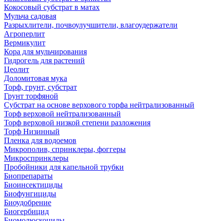
Кокосовый субстрат в матах
Мульча садовая
Разрыхлители, почвоулучшители, влагоудержатели
Агроперлит
Вермикулит
Кора для мульчирования
Гидрогель для растений
Цеолит
Доломитовая мука
Торф, грунт, субстрат
Грунт торфяной
Субстрат на основе верхового торфа нейтрализованный
Торф верховой нейтрализованный
Торф верховой низкой степени разложения
Торф Низинный
Пленка для водоемов
Микрополив, спринклеры, фоггеры
Микроспринклеры
Пробойники для капельной трубки
Биопрепараты
Биоинсектициды
Биофунгициды
Биоудобрение
Биогербицид
Биомолюскоциды