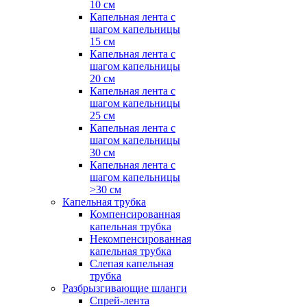
10 см
Капельная лента с
шагом капельницы
15 см
Капельная лента с
шагом капельницы
20 см
Капельная лента с
шагом капельницы
25 см
Капельная лента с
шагом капельницы
30 см
Капельная лента с
шагом капельницы
>30 см
Капельная трубка
Компенсированная
капельная трубка
Некомпенсированная
капельная трубка
Слепая капельная
трубка
Разбрызгивающие шланги
Спрей-лента