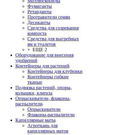
Моллюскоциды
Фумиганты
Ретарданты
Протравители семян
Десиканты
Средства для созревания
компоста
Средства для выгребных
ям и туалетов
+ ЕЩЕ 2
Оборудование для внесения
удобрений
Контейнеры для растений
Контейнеры для клубники
Контейнеры гибкие
тканые
Подвязка растений, опоры,
колышки, клипсы
Опрыскиватели, флаконы-
распылители
Опрыскиватели
Флаконы-распылители
Капиллярные маты
Агроткань для
капиллярных матов