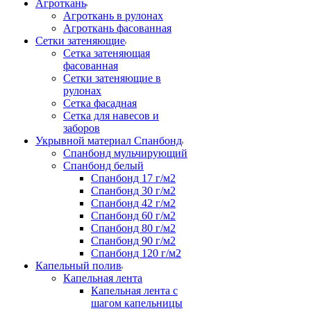
Агроткань
Агроткань в рулонах
Агроткань фасованная
Сетки затеняющие
Сетка затеняющая
фасованная
Сетки затеняющие в
рулонах
Сетка фасадная
Сетка для навесов и
заборов
Укрывной материал Спанбонд
Спанбонд мульчирующий
Спанбонд белый
Спанбонд 17 г/м2
Спанбонд 30 г/м2
Спанбонд 42 г/м2
Спанбонд 60 г/м2
Спанбонд 80 г/м2
Спанбонд 90 г/м2
Спанбонд 120 г/м2
Капельный полив
Капельная лента
Капельная лента с
шагом капельницы