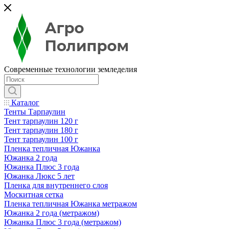
Современные технологии земледелия
Каталог
Тенты Тарпаулин
Тент тарпаулин 120 г
Тент тарпаулин 180 г
Тент тарпаулин 100 г
Пленка тепличная Южанка
Южанка 2 года
Южанка Плюс 3 года
Южанка Люкс 5 лет
Пленка для внутреннего слоя
Москитная сетка
Пленка тепличная Южанка метражом
Южанка 2 года (метражом)
Южанка Плюс 3 года (метражом)