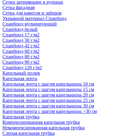
Сетки затеняющие в рулонах
Сетка фасадная
Сетка для навесов и заборов
Укрывной материал Спанбонд
Спанбонд мульчирующий
Спанбонд белый
Спанбонд 17 г/м2
Спанбонд 30 г/м2
Спанбонд 42 г/м2
Спанбонд 60 г/м2
Спанбонд 80 г/м2
Спанбонд 90 г/м2
Спанбонд 120 г/м2
Капельный полив
Капельная лента
Капельная лента с шагом капельницы 10 см
Капельная лента с шагом капельницы 15 см
Капельная лента с шагом капельницы 20 см
Капельная лента с шагом капельницы 25 см
Капельная лента с шагом капельницы 30 см
Капельная лента с шагом капельницы >30 см
Капельная трубка
Компенсированная капельная трубка
Некомпенсированная капельная трубка
Слепая капельная трубка