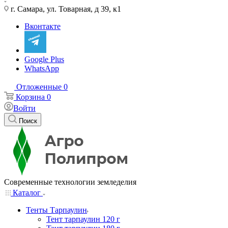
г. Самара, ул. Товарная, д 39, к1
Вконтакте
Google Plus
WhatsApp
Отложенные
0
Корзина
0
Войти
Поиск
Современные технологии земледелия
Каталог
Тенты Тарпаулин
Тент тарпаулин 120 г