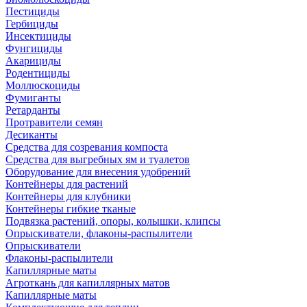
Пестициды
Гербициды
Инсектициды
Фунгициды
Акарициды
Родентициды
Моллюскоциды
Фумиганты
Ретарданты
Протравители семян
Десиканты
Средства для созревания компоста
Средства для выгребных ям и туалетов
Оборудование для внесения удобрений
Контейнеры для растений
Контейнеры для клубники
Контейнеры гибкие тканые
Подвязка растений, опоры, колышки, клипсы
Опрыскиватели, флаконы-распылители
Опрыскиватели
Флаконы-распылители
Капиллярные маты
Агроткань для капиллярных матов
Капиллярные маты